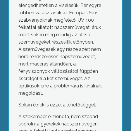
elengedhetetlen a viselésük. Bár egyre
többen választanak az Európai Uniós
szabványoknak megfelelő, UV 400
felirattal ellátott napszemüveget, áruk
miatt sokan még mindig az olcsó
szemüvegeket részesítik előnyben.
A szemüvegesek egy része azért nem
hord rendszeresen napszemüveget,
mert macerás állandóan, a
fényviszonyok változásától függően
cserélgetni a két szemüveget. Az
optikusok erre a problémára is kínálnak
megoldást.
Sokan élnek is ezzel a lehetőséggel.
A szakember elmondta, nem szabad
spórolni a gyerekek napszemüvegén