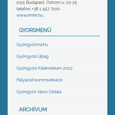
1015 Budapest, Ostrom u. 23-25
telefon: +36 1 457 7100
www.nmhh.hu
GYORSMENÜ
Gyöngyösma.hu
Gyöngyösi Újság
Gyöngyösi Kalendárium 2023
Pályázati kommunikáció
Gyöngyös Város Oldala
ARCHÍVUM