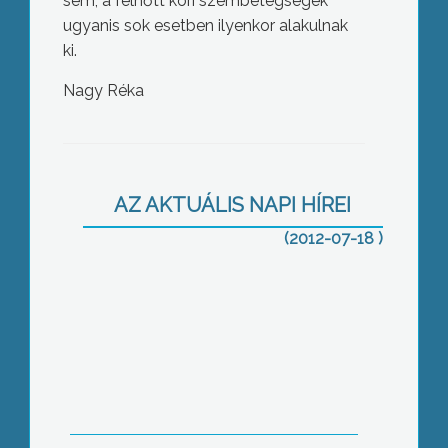
sem, a felnőtt kori szembetegségek
ugyanis sok esetben ilyenkor alakulnak
ki.
Nagy Réka
Továbbra is viták övezik az
úgynevezett komplex telepprogramot,
amelynek kapcsán ma úgy döntött a
AZ AKTUÁLIS NAPI HÍREI
gyöngyösi képviselőtestület, hogy
pályázni kíván rá
(2012-07-18 )
Egyre többen panaszkodnak a
városban időnként érezhető
kellemetlen szagok miatt