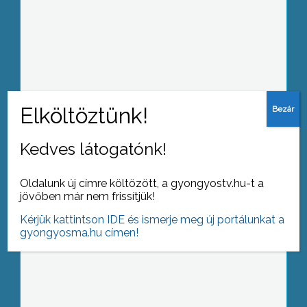
A térség országgyűlési képviselője
bízik az IMF-tárgyalások sikerében
Kedves látogatónk!
20 éve éledt újra a Kékes étterem.
Oldalunk új címre költözött, a gyongyostv.hu-t a
jövőben már nem frissítjük!
Kérjük kattintson IDE és ismerje meg új portálunkat a
gyongyosma.hu címen!