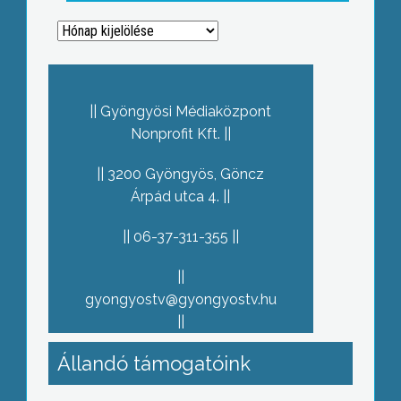
Archívum
Gyöngyösi Médiaközpont
Nonprofit Kft.
3200 Gyöngyös, Göncz
Árpád utca 4.
06-37-311-355
gyongyostv@gyongyostv.hu
Állandó támogatóink