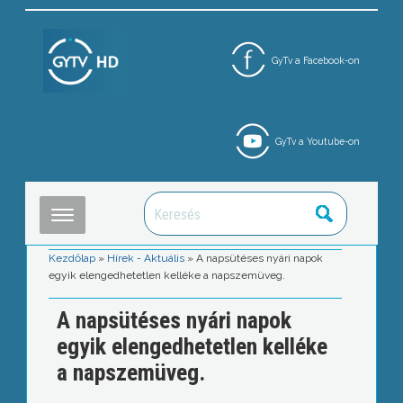
GyTv a Facebook-on
GyTv a Youtube-on
Kezdőlap
»
Hírek - Aktuális
»
A napsütéses nyári napok
egyik elengedhetetlen kelléke a napszemüveg.
A napsütéses nyári napok
egyik elengedhetetlen kelléke
a napszemüveg.