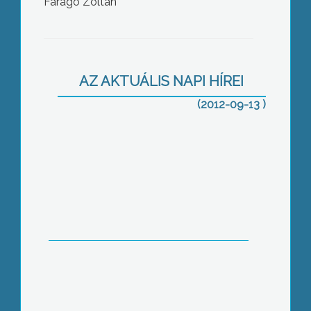
Faragó Zoltán
A szakminiszter kezében van a döntés,
hogy tovább engedi-e a gyöngyösi
kórház új épületszárnyának projektjét –
AZ AKTUÁLIS NAPI HÍREI
derült ki a városi képviselőtestületi
ülésen
(2012-09-13 )
Több fejlesztést is megvalósított a
Gyöngyös szélén található
sertéstelepet üzemeltető társaság,
hogy a minimálisra csökkentse a telep
által okozott szaghatásokat.
Két hónappal hamarabb kezdődött az