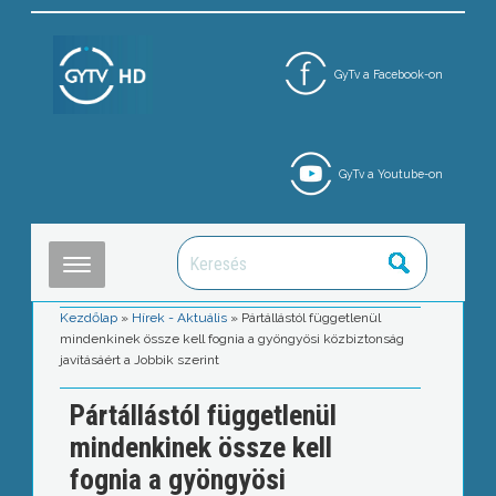
GyTv a Facebook-on
GyTv a Youtube-on
Kezdőlap
»
Hírek - Aktuális
»
Pártállástól függetlenül
mindenkinek össze kell fognia a gyöngyösi közbiztonság
javításáért a Jobbik szerint
Pártállástól függetlenül
mindenkinek össze kell
fognia a gyöngyösi