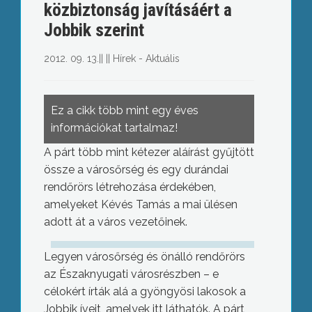
közbiztonság javításáért a
Jobbik szerint
2012. 09. 13.
||
||
Hírek - Aktuális
Ez a cikk több mint egy éves
információkat tartalmaz!
A párt több mint kétezer aláírást gyűjtött
össze a városőrség és egy durándai
rendőrörs létrehozása érdekében,
amelyeket Kévés Tamás a mai ülésen
adott át a város vezetőinek.
Legyen városőrség és önálló rendőrörs
az Északnyugati városrészben – e
célokért írták alá a gyöngyösi lakosok a
Jobbik íveit, amelyek itt láthatók. A párt