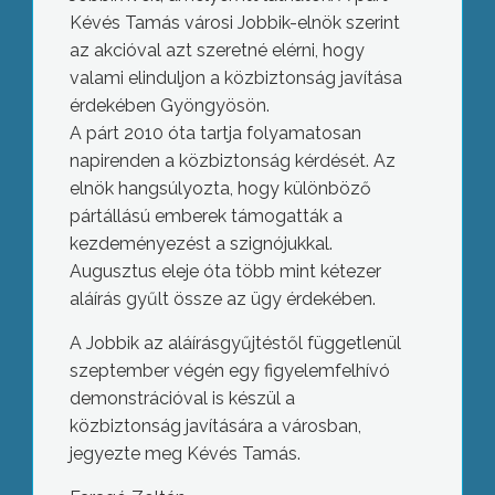
Kévés Tamás városi Jobbik-elnök szerint
az akcióval azt szeretné elérni, hogy
valami elinduljon a közbiztonság javítása
érdekében Gyöngyösön.
A párt 2010 óta tartja folyamatosan
napirenden a közbiztonság kérdését. Az
elnök hangsúlyozta, hogy különböző
pártállású emberek támogatták a
kezdeményezést a szignójukkal.
Augusztus eleje óta több mint kétezer
aláírás gyűlt össze az ügy érdekében.
A Jobbik az aláírásgyűjtéstől függetlenül
szeptember végén egy figyelemfelhívó
demonstrációval is készül a
közbiztonság javítására a városban,
jegyezte meg Kévés Tamás.