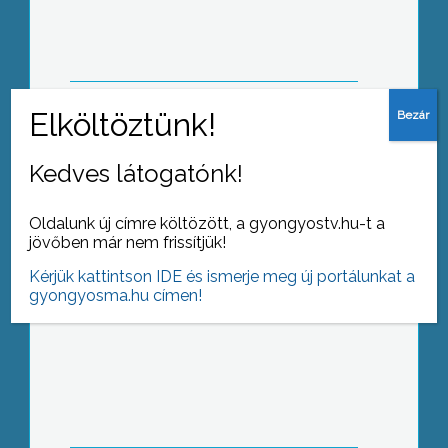
őszi lombhullás a Mátrában.
Másodszor szervezte meg éves
Kedves látogatónk!
tárlatát a Gyöngyösi Műhely a Mátra
Honvéd Kaszinóban
Oldalunk új címre költözött, a gyongyostv.hu-t a
jövőben már nem frissítjük!
Kérjük kattintson IDE és ismerje meg új portálunkat a
gyongyosma.hu címen!