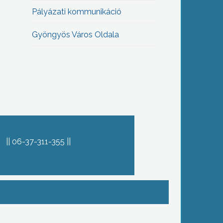
Pályázati kommunikáció
Gyöngyös Város Oldala
06-37-311-355