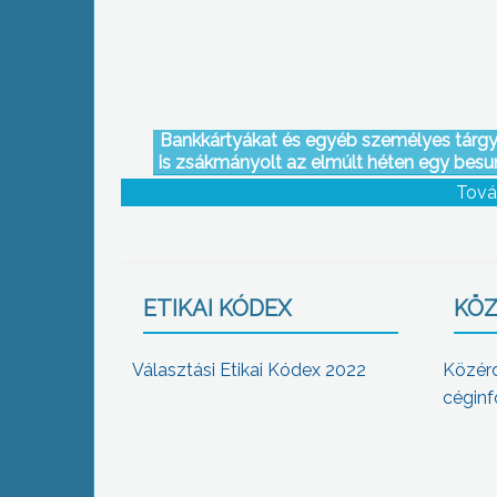
Bankkártyákat és egyéb személyes tárg
is zsákmányolt az elmúlt héten egy besu
tolvaj egy gyöngyösi intézmény öltözőjé
Tová
ETIKAI KÓDEX
KÖZ
Választási Etikai Kódex 2022
Közér
céginf