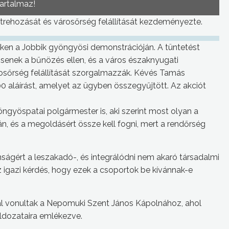
tartalmaz!
étrehozását és városőrség felállítását kezdeményezte.
ken a Jobbik gyöngyösi demonstrációján. A tüntetést
senek a bűnözés ellen, és a város északnyugati
árosőrség felállítását szorgalmazzák. Kévés Tamás
 aláírást, amelyet az ügyben összegyűjtött. Az akciót
ngyöspatai polgármester is, aki szerint most olyan a
, és a megoldásért össze kell fogni, mert a rendőrség
ságért a leszakadó-, és integrálódni nem akaró társadalmi
z igazi kérdés, hogy ezek a csoportok be kívánnak-e
l vonultak a Nepomuki Szent János Kápolnához, ahol
ldozataira emlékezve.