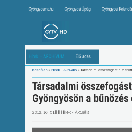
Gyöngyösma.hu
Gyöngyösi Újság
Gyöngyösi Kalendá
Hírek – ARCHÍVUM
Élő adás
Kezdőlap
»
Hírek - Aktuális
»
Társadalmi összefogást hirdete
Társadalmi összefogást 
Gyöngyösön a bűnözés 
2012. 10. 01.
||
||
Hírek - Aktuális