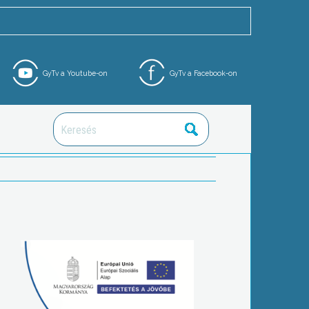
GyTv a Youtube-on
GyTv a Facebook-on