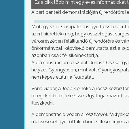
Ez a cikk több mint egy éves információkat 
A párt pénteki demonstrációján új rendőrőrs l
Mintegy száz szimpatizáns gyűlt össze pénte
azért hirdették meg, hogy összefogást sürges
városrészében felállítandó új rendőrőrs és v
önkormányzati képviselő bemutatta azt a 2500
azonban csak fél sikernek tartja.
A demonstráción felszólalt Juhász Oszkár gyö
helyzet Gyöngyösön, mint volt Gyöngyöspatán
nem képes ellátni a feladatát.
Vona Gábor, a Jobbik elnöke a rossz közbizton
rétegeket tette felelőssé. Úgy fogalmazott: a
illeszkedni.
A demonstráció végén a résztvevők fáklyákka
mécseseket gyújtottak a bűncselekményeik á