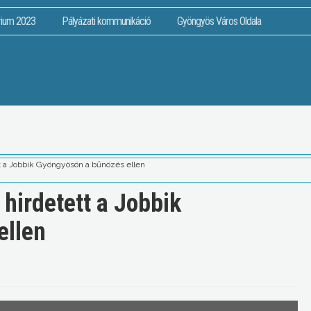
rium 2023
Pályázati kommunikáció
Gyöngyös Város Oldala
tt a Jobbik Gyöngyösön a bűnözés ellen
hirdetett a Jobbik
ellen