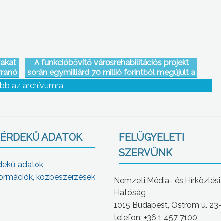
yakat
A funkcióbővítő városrehabilitációs projekt
rranó
során egymilliárd 70 millió forintból megújult a
ből.
belváros
bb az archívumra
ÉRDEKŰ ADATOK
FELÜGYELETI
SZERVÜNK
dekű adatok,
ormációk, közbeszerzések
Nemzeti Média- és Hírközlési
Hatóság
1015 Budapest, Ostrom u. 23
telefon: +36 1 457 7100