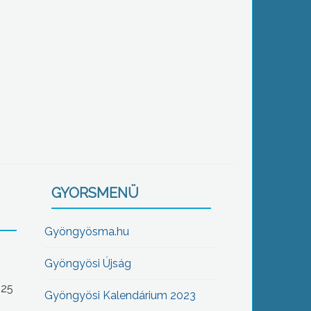
GYORSMENÜ
Gyöngyösma.hu
Gyöngyösi Újság
-25
Gyöngyösi Kalendárium 2023