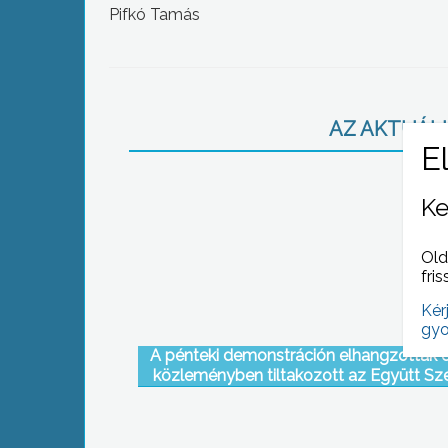
Pifkó Tamás
AZ AKTUÁLIS
Ke
Old
fris
Kér
gyo
A pénteki demonstráción elhangzottak e
közleményben tiltakozott az Együtt S
Jövőért Roma-Magyar Egyesület