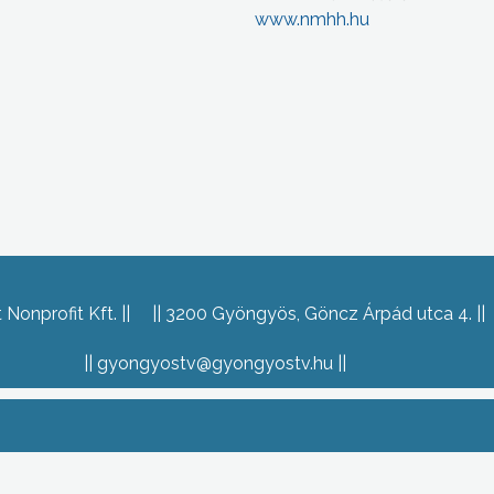
www.nmhh.hu
Nonprofit Kft.
3200 Gyöngyös, Göncz Árpád utca 4.
gyongyostv@gyongyostv.hu