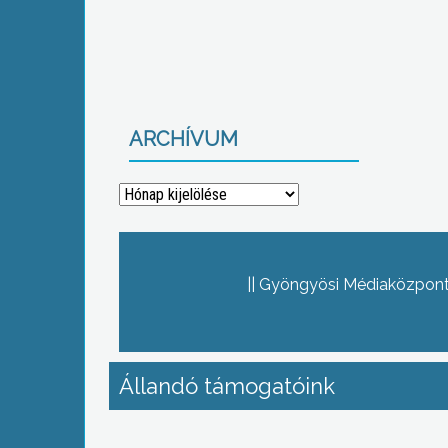
ARCHÍVUM
Archívum
Gyöngyösi Médiaközpont 
Állandó támogatóink