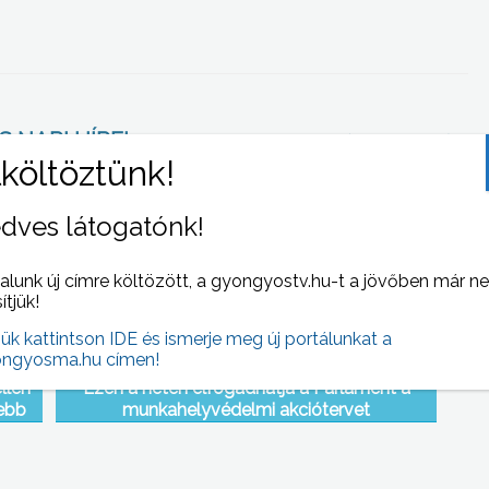
 NAPI HÍREI
(2012-10-01 )
dves látogatónk!
alunk új címre költözött, a gyongyostv.hu-t a jövőben már n
sítjük!
jük kattintson IDE és ismerje meg új portálunkat a
ngyosma.hu címen!
llen
Ezen a héten elfogadhatja a Parlament a
zebb
munkahelyvédelmi akciótervet