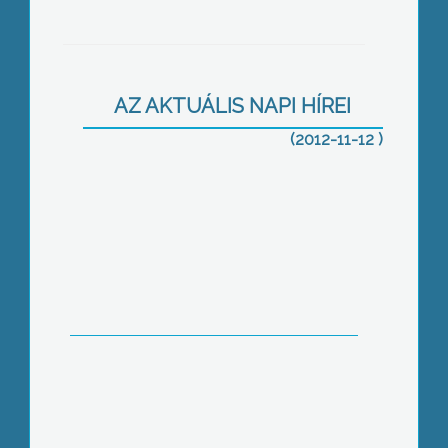
Böjte Csaba Gyöngyösön:
mindenkinek szüksége van bátorításra
AZ AKTUÁLIS NAPI HÍREI
(2012-11-12 )
Szenet vitt a Mátrai Erőmű Balatonba
Csütörtökig jelentkezhetnek
keresztféléves képzésre a gyöngyösi