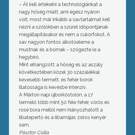
– Át kell értékelni a technológiánkat a
nagy hőség miatt, ami egész nyáron
volt, most már inkább a savtartalmat kell
nézni a szőlőkben a szüret időpontjának
megállapításakor és nem a cukorfokot. A
sav nagyon fontos alkotóeleme a
mustnak és a bornak – szögezte le a
hegybíró.
Mint elhangzott: a hőség és az aszály
következtében közel 30 százalékkal
kevesebb termett, és fehér borok
illatossága is kevésbé intenzív.
A Márton napi újborkóstolón, a 17
termelő több mint 50 féle fehér, vörös és
rosé bora mellől nem hiányozhatott a
libatepertő és a libamájas zsíros kenyér
sem.
Pásztor Csilla