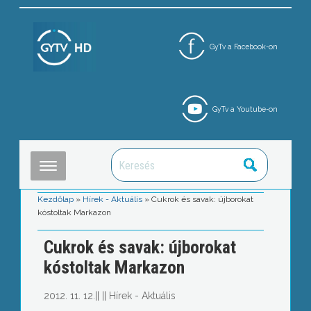
GyTv a Facebook-on
GyTv a Youtube-on
Kezdőlap
»
Hírek - Aktuális
»
Cukrok és savak: újborokat
kóstoltak Markazon
Cukrok és savak: újborokat
kóstoltak Markazon
2012. 11. 12.
||
||
Hírek - Aktuális