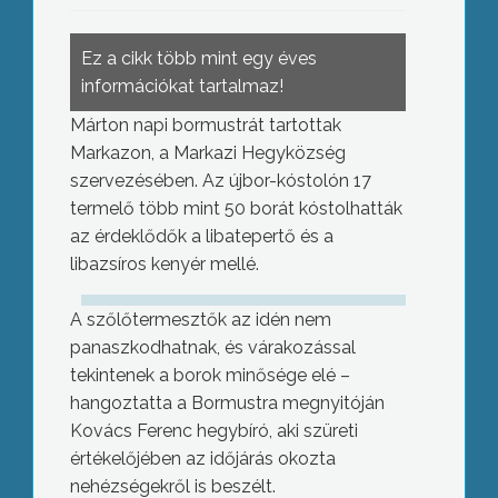
Ez a cikk több mint egy éves
információkat tartalmaz!
Márton napi bormustrát tartottak
Markazon, a Markazi Hegyközség
szervezésében. Az újbor-kóstolón 17
termelő több mint 50 borát kóstolhatták
az érdeklődők a libatepertő és a
libazsíros kenyér mellé.
A szőlőtermesztők az idén nem
panaszkodhatnak, és várakozással
tekintenek a borok minősége elé –
hangoztatta a Bormustra megnyitóján
Kovács Ferenc hegybíró, aki szüreti
értékelőjében az időjárás okozta
nehézségekről is beszélt.