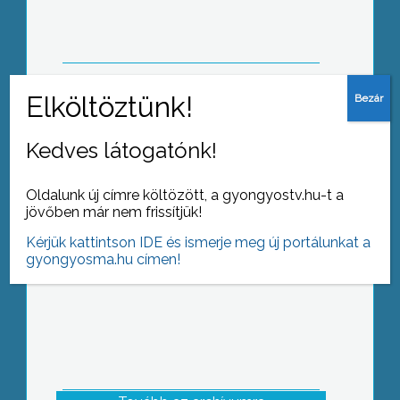
főiskolára
November 23-ig igényelhető a Bursa
Kedves látogatónk!
Hungarica ösztöndíj
Oldalunk új címre költözött, a gyongyostv.hu-t a
jövőben már nem frissítjük!
Kérjük kattintson IDE és ismerje meg új portálunkat a
gyongyosma.hu címen!