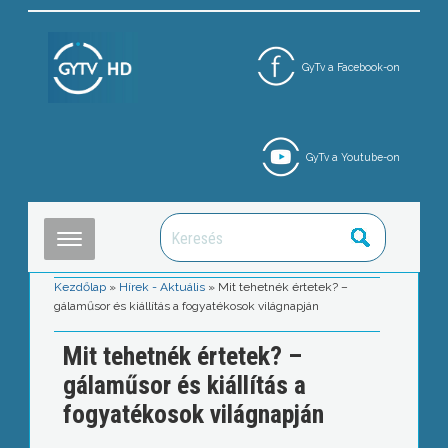
GyTv a Facebook-on
GyTv a Youtube-on
Kezdőlap
»
Hírek - Aktuális
»
Mit tehetnék értetek? –
gálaműsor és kiállítás a fogyatékosok világnapján
Mit tehetnék értetek? –
gálaműsor és kiállítás a
fogyatékosok világnapján