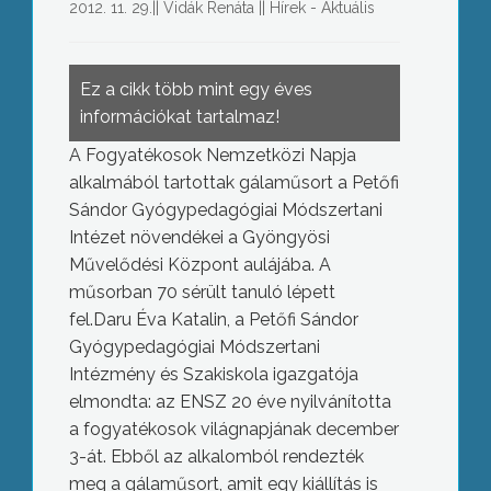
2012. 11. 29.
||
Vidák Renáta
||
Hírek - Aktuális
Ez a cikk több mint egy éves
információkat tartalmaz!
A Fogyatékosok Nemzetközi Napja
alkalmából tartottak gálaműsort a Petőfi
Sándor Gyógypedagógiai Módszertani
Intézet növendékei a Gyöngyösi
Művelődési Központ aulájába. A
műsorban 70 sérült tanuló lépett
fel.Daru Éva Katalin, a Petőfi Sándor
Gyógypedagógiai Módszertani
Intézmény és Szakiskola igazgatója
elmondta: az ENSZ 20 éve nyilvánította
a fogyatékosok világnapjának december
3-át. Ebből az alkalomból rendezték
meg a gálaműsort, amit egy kiállítás is