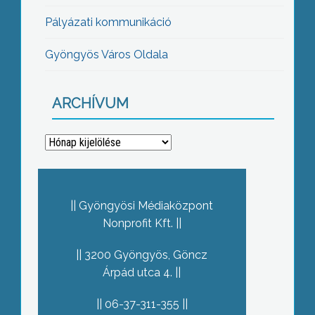
Pályázati kommunikáció
Gyöngyös Város Oldala
ARCHÍVUM
Archívum
Gyöngyösi Médiaközpont
Nonprofit Kft.
3200 Gyöngyös, Göncz
Árpád utca 4.
06-37-311-355