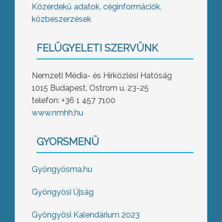
Közérdekű adatok, céginformációk,
közbeszerzések
FELÜGYELETI SZERVÜNK
Nemzeti Média- és Hírközlési Hatóság
1015 Budapest, Ostrom u. 23-25
telefon: +36 1 457 7100
www.nmhh.hu
GYORSMENÜ
Gyöngyösma.hu
Gyöngyösi Újság
Gyöngyösi Kalendárium 2023