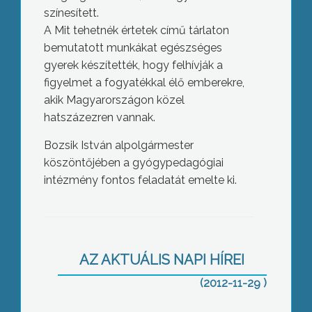
színesített.
A Mit tehetnék értetek című tárlaton
bemutatott munkákat egészséges
gyerek készítették, hogy felhívják a
figyelmet a fogyatékkal élő emberekre,
akik Magyarországon közel
hatszázezren vannak.
Bozsik István alpolgármester
köszöntőjében a gyógypedagógiai
intézmény fontos feladatát emelte ki.
Adóemelést nem terveznek, a
bérlakás-rendeletet módosítják
AZ AKTUÁLIS NAPI HÍREI
(2012-11-29 )