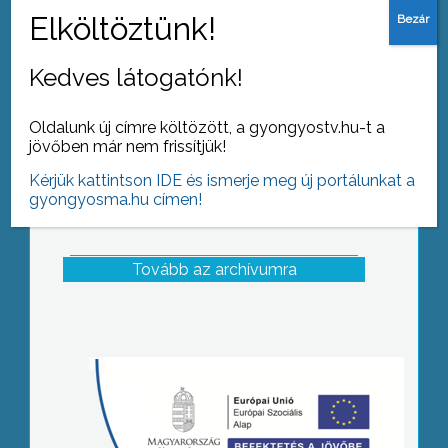
gyémántlakodalom Gyöngyösön
Kedves látogatónk!
Oldalunk új címre költözött, a gyongyostv.hu-t a
jövőben már nem frissítjük!
Kérjük kattintson IDE és ismerje meg új portálunkat a
gyongyosma.hu címen!
Tovább az archívumra