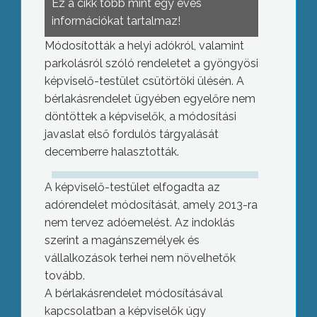
Ez a cikk több mint egy éves
információkat tartalmaz!
Módosították a helyi adókról, valamint
parkolásról szóló rendeletet a gyöngyösi
képviselő-testület csütörtöki ülésén. A
bérlakásrendelet ügyében egyelőre nem
döntöttek a képviselők, a módosítási
javaslat első fordulós tárgyalását
decemberre halasztották.
A képviselő-testület elfogadta az
adórendelet módosítását, amely 2013-ra
nem tervez adóemelést. Az indoklás
szerint a magánszemélyek és
vállalkozások terhei nem növelhetők
tovább.
A bérlakásrendelet módosításával
kapcsolatban a képviselők úgy