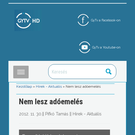
GyTv a Facebook-on
GyTv a Youtube-on
Kezdőlap
»
Hírek - Aktuális
»
Nem lesz adóemelés
Nem lesz adóemelés
2012. 11. 30.
||
Pifkó Tamás
||
Hírek - Aktuális