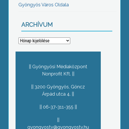
Gyöngyös Város Oldala
ARCHÍVUM
Archívum
Gyöngyösi Médiaközpont
Nonprofit Kft.
3200 Gyöngyös, Göncz
Árpád utca 4.
06-37-311-355
gyongyostv@gyongyostv.hu