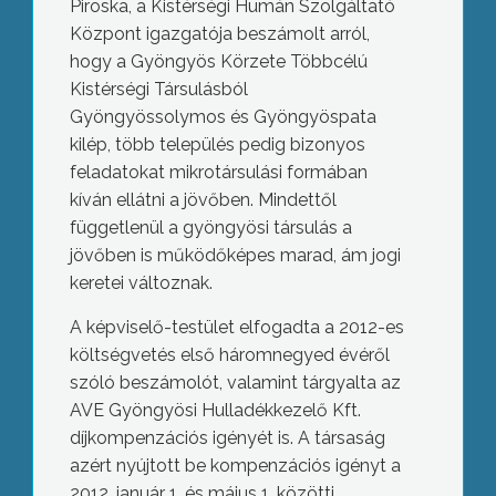
Piroska, a Kistérségi Humán Szolgáltató
Központ igazgatója beszámolt arról,
hogy a Gyöngyös Körzete Többcélú
Kistérségi Társulásból
Gyöngyössolymos és Gyöngyöspata
kilép, több település pedig bizonyos
feladatokat mikrotársulási formában
kíván ellátni a jövőben. Mindettől
függetlenül a gyöngyösi társulás a
jövőben is működőképes marad, ám jogi
keretei változnak.
A képviselő-testület elfogadta a 2012-es
költségvetés első háromnegyed évéről
szóló beszámolót, valamint tárgyalta az
AVE Gyöngyösi Hulladékkezelő Kft.
díjkompenzációs igényét is. A társaság
azért nyújtott be kompenzációs igényt a
2012. január 1. és május 1. közötti