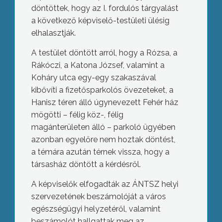
döntöttek, hogy az I. fordulós tárgyalást
a következő képviselő-testületi ülésig
elhalasztják.
A testület döntött arról, hogy a Rózsa, a
Rákóczi, a Katona József, valamint a
Koháry utca egy-egy szakaszával
kibővíti a fizetősparkolós övezeteket, a
Hanisz téren álló úgynevezett Fehér ház
mögötti – félig köz-, félig
magánterületen álló – parkoló ügyében
azonban egyelőre nem hoztak döntést,
a témára azután térnek vissza, hogy a
társasház döntött a kérdésről.
A képviselők elfogadták az ÁNTSZ helyi
szervezetének beszámolóját a város
egészségügyi helyzetéről, valamint
beszámolót hallgattak meg az