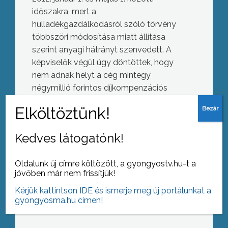
időszakra, mert a
hulladékgazdálkodásról szóló törvény
többszöri módosítása miatt állítása
szerint anyagi hátrányt szenvedett. A
képviselők végül úgy döntöttek, hogy
nem adnak helyt a cég mintegy
négymillió forintos díjkompenzációs
Nagyné Tóth Márta a Bugát Pál
igényének.
Kórház Vezekényi-díjasa
Kedves látogatónk!
AZ AKTUÁLIS NAPI HÍREI
Oldalunk új címre költözött, a gyongyostv.hu-t a
jövőben már nem frissítjük!
(2012-11-30 )
ECMO referencia iskola a Bottyán
Kérjük kattintson IDE és ismerje meg új portálunkat a
gyongyosma.hu címen!