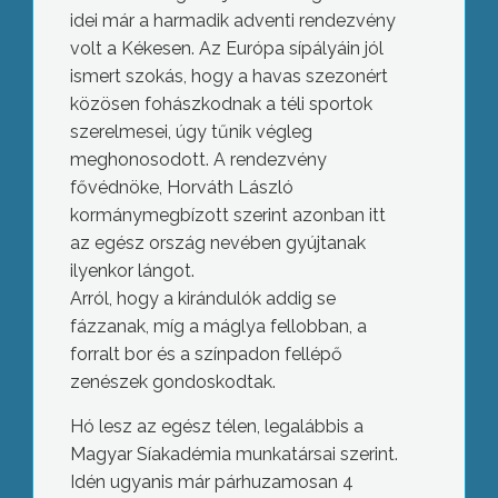
idei már a harmadik adventi rendezvény
volt a Kékesen. Az Európa sípályáin jól
ismert szokás, hogy a havas szezonért
közösen fohászkodnak a téli sportok
szerelmesei, úgy tűnik végleg
meghonosodott. A rendezvény
fővédnöke, Horváth László
kormánymegbízott szerint azonban itt
az egész ország nevében gyújtanak
ilyenkor lángot.
Arról, hogy a kirándulók addig se
fázzanak, míg a máglya fellobban, a
forralt bor és a színpadon fellépő
zenészek gondoskodtak.
Hó lesz az egész télen, legalábbis a
Magyar Síakadémia munkatársai szerint.
Idén ugyanis már párhuzamosan 4