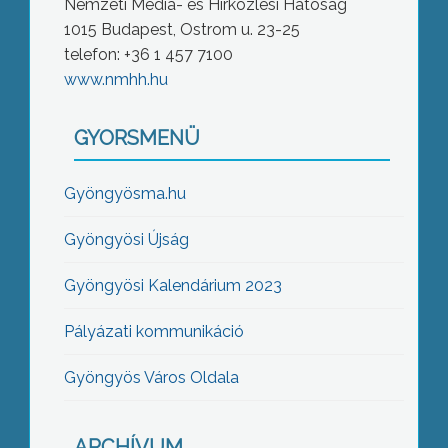
Nemzeti Média- és Hírközlési Hatóság
1015 Budapest, Ostrom u. 23-25
telefon: +36 1 457 7100
www.nmhh.hu
GYORSMENÜ
Gyöngyösma.hu
Gyöngyösi Újság
Gyöngyösi Kalendárium 2023
Pályázati kommunikáció
Gyöngyös Város Oldala
ARCHÍVUM