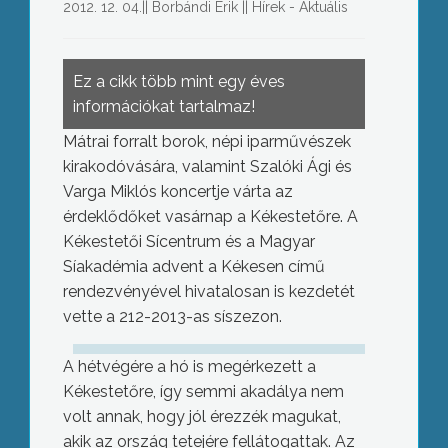
2012. 12. 04.
||
Borbándi Erik
||
Hírek - Aktuális
Ez a cikk több mint egy éves
információkat tartalmaz!
Mátrai forralt borok, népi iparművészek
kirakodóvására, valamint Szalóki Ági és
Varga Miklós koncertje várta az
érdeklődőket vasárnap a Kékestetőre. A
Kékestetői Sícentrum és a Magyar
Síakadémia advent a Kékesen című
rendezvényével hivatalosan is kezdetét
vette a 212-2013-as síszezon.
A hétvégére a hó is megérkezett a
Kékestetőre, így semmi akadálya nem
volt annak, hogy jól érezzék magukat,
akik az ország tetejére fellátogattak. Az