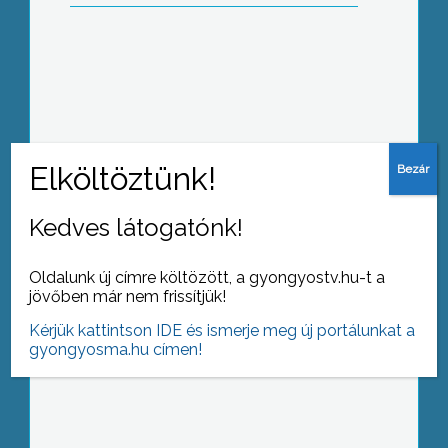
Kevesebb gáz, több meleg: lezárult a
korszerűsítés
Kedves látogatónk!
Advent: Isten akarja, hogy
Oldalunk új címre költözött, a gyongyostv.hu-t a
visszatérjünk hozzá
jövőben már nem frissítjük!
Kérjük kattintson IDE és ismerje meg új portálunkat a
gyongyosma.hu címen!