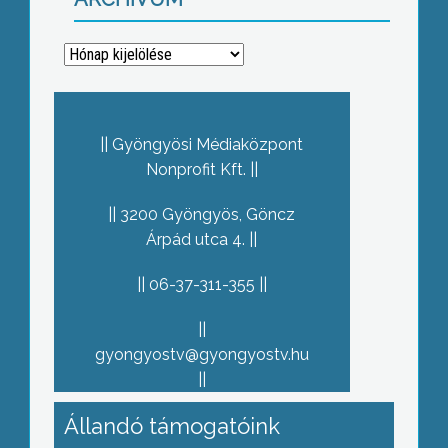
Archívum
Gyöngyösi Médiaközpont
Nonprofit Kft.
3200 Gyöngyös, Göncz
Árpád utca 4.
06-37-311-355
gyongyostv@gyongyostv.hu
Állandó támogatóink