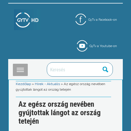
GyTv a Facebook-on
GyTv a Youtube-on
Kezdőlap
»
Hírek - Aktuális
»
Az egész ország nevében
gyújtottak lángot az ország tetején
Az egész ország nevében
gyújtottak lángot az ország
tetején