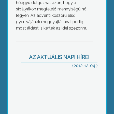
hóágyú dolgozhat azon, hogy a
sípályákon megfelelő mennyiségű hó
legyen. Az adventi koszorú első
gyertyájának meggyújtásával pedig
most áldást is kértek az idei szezonra.
Mátrai Erőmű: eredményes év, biztató
jövő
AZ AKTUÁLIS NAPI HÍREI
(2012-12-04 )
Heves Megyei Príma Díjas a Cantus
Corvinus Vegyeskar