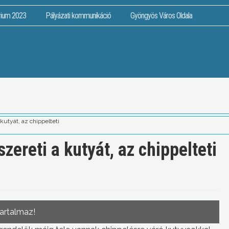
rium 2023
Pályázati kommunikáció
Gyöngyös Város Oldala
 kutyát, az chippelteti
szereti a kutyát, az chippelteti
tartalmaz!