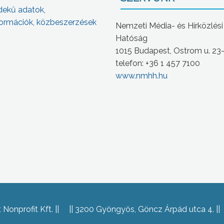
dekű adatok,
ormációk, közbeszerzések
Nemzeti Média- és Hírközlési
Hatóság
1015 Budapest, Ostrom u. 23
telefon: +36 1 457 7100
www.nmhh.hu
Nonprofit Kft.
3200 Gyöngyös, Göncz Árpád utca 4.