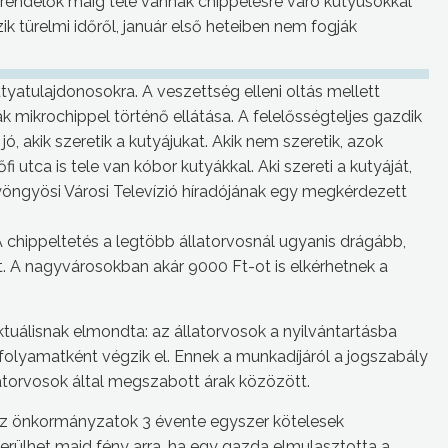
osi rendelők máig tele vannak chippelésre váró kutyusokkal
k türelmi időről, január első heteiben nem fogják
utyatulajdonosokra. A veszettség elleni oltás mellett
 mikrochippel történő ellátása. A felelősségteljes gazdik
ó, akik szeretik a kutyájukat. Akik nem szeretik, azok
i utca is tele van kóbor kutyákkal. Aki szereti a kutyáját,
 Gyöngyösi Városi Televízió híradójának egy megkérdezett
chippeltetés a legtöbb állatorvosnál ugyanis drágább,
t. A nagyvárosokban akár 9000 Ft-ot is elkérhetnek a
tuálisnak elmondta: az állatorvosok a nyilvántartásba
afolyamatként végzik el. Ennek a munkadíjáról a jogszabály
latorvosok által megszabott árak közözött.
 az önkormányzatok 3 évente egyszer kötelesek
erülhet majd fény arra, ha egy gazda elmulasztotta a