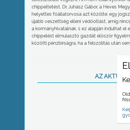
chippeltetést. Dr. Juhász Gábor, a Heves Me
helyettes főállatorvosa azt közölte: egy jog
újabb veszettség elleni védőoltást, amíg nincs
a kormányhivatalnak, s ez alapján indulhat el 
chippelést elmulasztó gazdát először figyelme
közötti pénzbírságra, ha a felszólítás után s
AZ AKTUÁLIS
Ke
Old
fris
Kér
gyo