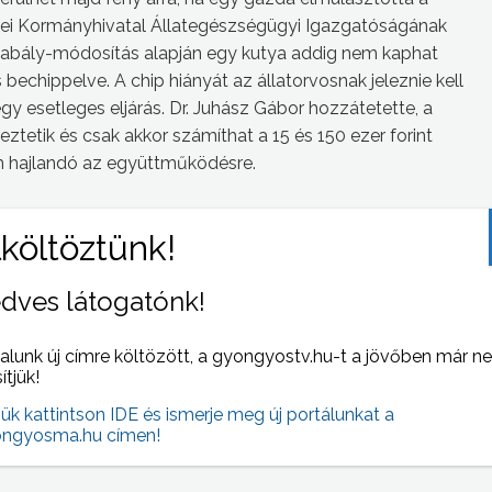
gyei Kormányhivatal Állategészségügyi Igazgatóságának
szabály-módosítás alapján egy kutya addig nem kaphat
 bechippelve. A chip hiányát az állatorvosnak jeleznie kell
egy esetleges eljárás. Dr. Juhász Gábor hozzátetette, a
ztetik és csak akkor számíthat a 15 és 150 ezer forint
em hajlandó az együttműködésre.
 NAPI HÍREI
(2013-01-08 )
dves látogatónk!
alunk új címre költözött, a gyongyostv.hu-t a jövőben már n
sítjük!
jük kattintson IDE és ismerje meg új portálunkat a
ngyosma.hu címen!