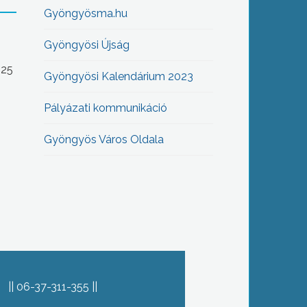
Gyöngyösma.hu
Gyöngyösi Újság
-25
Gyöngyösi Kalendárium 2023
Pályázati kommunikáció
Gyöngyös Város Oldala
06-37-311-355