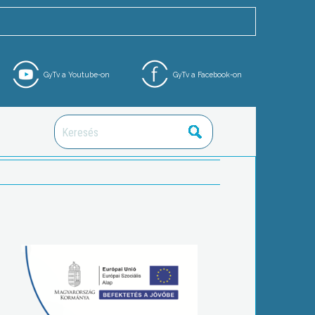
GyTv a Youtube-on
GyTv a Facebook-on