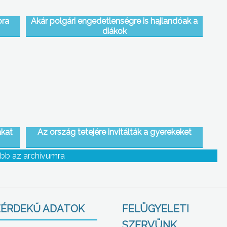
ora
Akár polgári engedetlenségre is hajlandóak a
diákok
ákat
Az ország tetejére invitálták a gyerekeket
bb az archívumra
ÉRDEKŰ ADATOK
FELÜGYELETI
SZERVÜNK