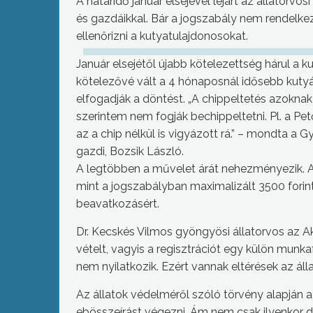
A határidő január elsejével lejárt az állatorv
és gazdáikkal. Bár a jogszabály nem rendelkezi
ellenőrizni a kutyatulajdonosokat.
Január elsejétől újabb kötelezettség hárul a k
kötelezővé vált a 4 hónaposnál idősebb kutyák
elfogadják a döntést. „A chippeltetés azoknak j
szerintem nem fogják bechippeltetni. Pl. a Petőf
az a chip nélkül is vigyázott rá.” – mondta a
gazdi, Bozsik László.
A legtöbben a művelet árát nehezményezik. A 
mint a jogszabályban maximalizált 3500 forin
beavatkozásért.
Dr. Kecskés Vilmos gyöngyösi állatorvos az Ak
vételt, vagyis a regisztrációt egy külön munk
nem nyilatkozik. Ezért vannak eltérések az ál
Az állatok védelméről szóló törvény alapján
ebösszeírást végezni. Ám nem csak ilyenkor d