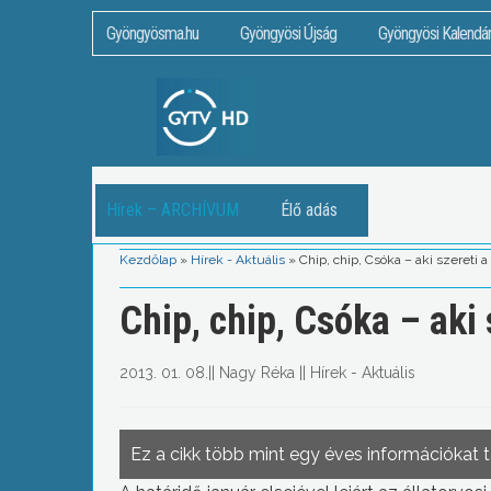
Gyöngyösma.hu
Gyöngyösi Újság
Gyöngyösi Kalendá
Hírek – ARCHÍVUM
Élő adás
Kezdőlap
»
Hírek - Aktuális
»
Chip, chip, Csóka – aki szereti a
Chip, chip, Csóka – aki 
2013. 01. 08.
||
Nagy Réka
||
Hírek - Aktuális
Ez a cikk több mint egy éves információkat 