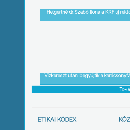
Helgertné dr. Szabó Ilona a KRF új rekt
Vízkereszt után: begyűjtik a karácsonyf
Tová
ETIKAI KÓDEX
KÖZ