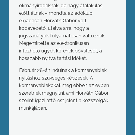
okmányirodáknak, de nagy átalakulás
előtt állnak – mondta az adóklub
előadásán Horváth Gábor volt
irodavezető, utalva arra, hogy a
jogszabályok folyamatosan változnak.
Megemlítette az elektronikusan
intézhető ügyek körének bővülését, a
hosszabb nyitva tartási időket.
Február 28-án indulnak a kormányablak
nyitáshoz szükséges képzések. A
kormányablakokat még ebben az évben
szeretnék megnyitni, ami Horváth Gábor
szerint igazi áttörést jelent a közszolgák
munkájában.
Mesterházy: a kormány megbukott