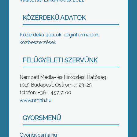
KÖZÉRDEKŰ ADATOK
Közérdekű adatok, céginformációk,
közbeszerzések
FELÜGYELETI SZERVÜNK
Nemzeti Média- és Hírközlési Hatóság
1015 Budapest, Ostrom u. 23-25
telefon: +36 1 457 7100
www.nmhh.hu
GYORSMENÜ
Gyöngyösma.hu