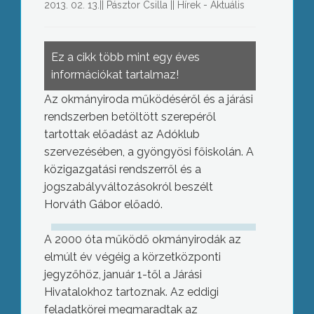
2013. 02. 13.
||
Pásztor Csilla
||
Hírek - Aktuális
Ez a cikk több mint egy éves
információkat tartalmaz!
Az okmányiroda működéséről és a járási
rendszerben betöltött szerepéről
tartottak előadást az Adóklub
szervezésében, a gyöngyösi főiskolán. A
közigazgatási rendszerről és a
jogszabályváltozásokról beszélt
Horváth Gábor előadó.
A 2000 óta működő okmányirodák az
elmúlt év végéig a körzetközponti
jegyzőhöz, január 1-től a Járási
Hivatalokhoz tartoznak. Az eddigi
feladatkörei megmaradtak az