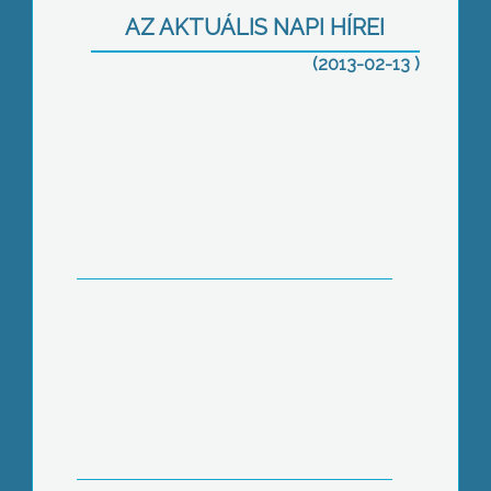
AZ AKTUÁLIS NAPI HÍREI
(2013-02-13 )
Már nem csak a trafikosok füstölögnek
Az igazgatói irodáig kísérhetik a
rendőrök az iskolakerülőket