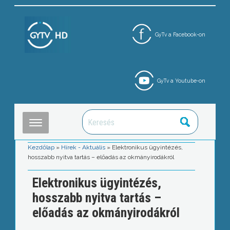
GyTv a Facebook-on
GyTv a Youtube-on
Kezdőlap
»
Hírek - Aktuális
»
Elektronikus ügyintézés,
hosszabb nyitva tartás – előadás az okmányirodákról
Elektronikus ügyintézés,
hosszabb nyitva tartás –
előadás az okmányirodákról