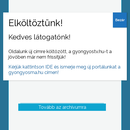
A szociális városrehabilitáció
folytatására pályázik Gyöngyös
Kedves látogatónk!
Oldalunk új címre költözött, a gyongyostv.hu-t a
jövőben már nem frissítjük!
Kérjük kattintson IDE és ismerje meg új portálunkat a
gyongyosma.hu címen!
Tovább az archívumra