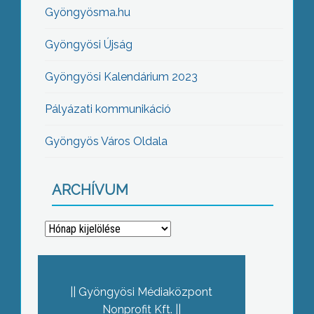
Gyöngyösma.hu
Gyöngyösi Újság
Gyöngyösi Kalendárium 2023
Pályázati kommunikáció
Gyöngyös Város Oldala
ARCHÍVUM
Archívum
Gyöngyösi Médiaközpont
Nonprofit Kft.