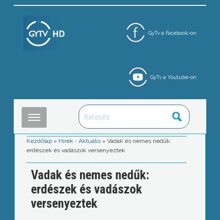
GyTv a Facebook-on
GyTv a Youtube-on
Kezdőlap
»
Hírek - Aktuális
»
Vadak és nemes nedűk:
erdészek és vadászok versenyeztek
Vadak és nemes nedűk:
erdészek és vadászok
versenyeztek