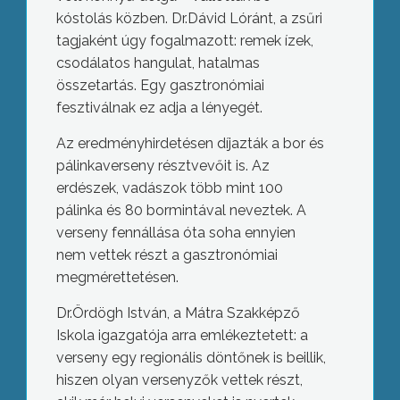
kóstolás közben. Dr.Dávid Lóránt, a zsűri
tagjaként úgy fogalmazott: remek ízek,
csodálatos hangulat, hatalmas
összetartás. Egy gasztronómiai
fesztiválnak ez adja a lényegét.
Az eredményhirdetésen díjazták a bor és
pálinkaverseny résztvevőit is. Az
erdészek, vadászok több mint 100
pálinka és 80 bormintával neveztek. A
verseny fennállása óta soha ennyien
nem vettek részt a gasztronómiai
megmérettetésen.
Dr.Ördögh István, a Mátra Szakképző
Iskola igazgatója arra emlékeztetett: a
verseny egy regionális döntőnek is beillik,
hiszen olyan versenyzők vettek részt,