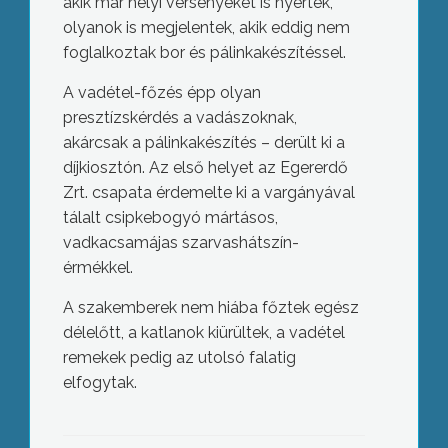
akik már helyi versenyeket is nyertek,
olyanok is megjelentek, akik eddig nem
foglalkoztak bor és pálinkakészítéssel.
A vadétel-főzés épp olyan
presztízskérdés a vadászoknak,
akárcsak a pálinkakészítés – derült ki a
díjkiosztón. Az első helyet az Egererdő
Zrt. csapata érdemelte ki a vargányával
tálalt csipkebogyó mártásos,
vadkacsamájas szarvashátszín-
érmékkel.
A szakemberek nem hiába főztek egész
délelőtt, a katlanok kiürültek, a vadétel
remekek pedig az utolsó falatig
elfogytak.
Minőségirányítási rendszer a Bugát Pál
Kórházban