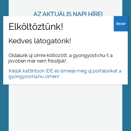
AZ AKTUÁLIS NAPI HÍREI
(2013-02-19 )
Székely zászló: a képviselőknek kell
Kedves látogatónk!
dönteniük
Oldalunk új címre költözött, a gyongyostv.hu-t a
jövőben már nem frissítjük!
Kérjük kattintson IDE és ismerje meg új portálunkat a
gyongyosma.hu címen!
Gépész szakmai napok, nem csak
gépészeknek