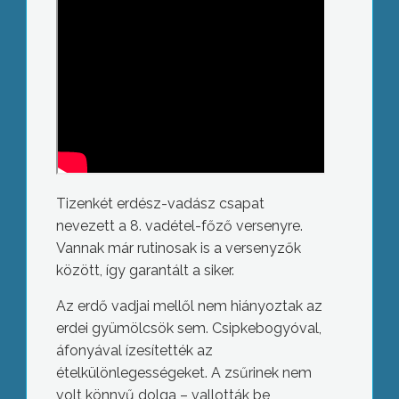
Tizenkét erdész-vadász csapat
nevezett a 8. vadétel-főző versenyre.
Vannak már rutinosak is a versenyzők
között, így garantált a siker.
Az erdő vadjai mellől nem hiányoztak az
erdei gyümölcsök sem. Csipkebogyóval,
áfonyával ízesítették az
ételkülönlegességeket. A zsűrinek nem
volt könnyű dolga – vallották be