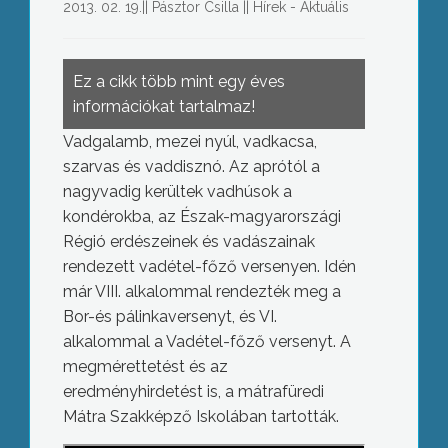
2013. 02. 19.
||
Pásztor Csilla
||
Hírek - Aktuális
Ez a cikk több mint egy éves
információkat tartalmaz!
Vadgalamb, mezei nyúl, vadkacsa,
szarvas és vaddisznó. Az aprótól a
nagyvadig kerültek vadhúsok a
kondérokba, az Észak-magyarországi
Régió erdészeinek és vadászainak
rendezett vadétel-főző versenyen. Idén
már VIII. alkalommal rendezték meg a
Bor-és pálinkaversenyt, és VI.
alkalommal a Vadétel-főző versenyt. A
megmérettetést és az
eredményhirdetést is, a mátrafüredi
Mátra Szakképző Iskolában tartották.