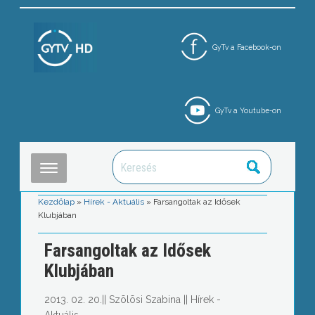
GyTv a Facebook-on
GyTv a Youtube-on
Kezdőlap
»
Hírek - Aktuális
»
Farsangoltak az Idősek
Klubjában
Farsangoltak az Idősek
Klubjában
2013. 02. 20.
||
Szõlõsi Szabina
||
Hírek -