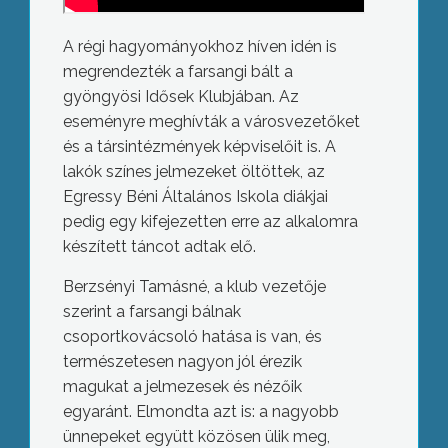
A régi hagyományokhoz híven idén is
megrendezték a farsangi bált a
gyöngyösi Idősek Klubjában. Az
eseményre meghívták a városvezetőket
és a társintézmények képviselőit is. A
lakók színes jelmezeket öltöttek, az
Egressy Béni Általános Iskola diákjai
pedig egy kifejezetten erre az alkalomra
készített táncot adtak elő.
Berzsényi Tamásné, a klub vezetője
szerint a farsangi bálnak
csoportkovácsoló hatása is van, és
természetesen nagyon jól érezik
magukat a jelmezesek és nézőik
egyaránt. Elmondta azt is: a nagyobb
ünnepeket együtt közösen ülik meg,