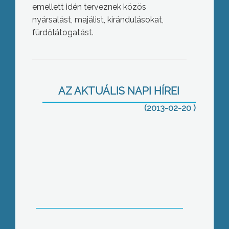
emellett idén terveznek közös
nyársalást, majálist, kirándulásokat,
fürdőlátogatást.
A földkábel sem megoldás – újabb
egyeztetés az áramszünetekről
AZ AKTUÁLIS NAPI HÍREI
(2013-02-20 )
Beköltöztek az első vállalkozások az
inkubátorházba