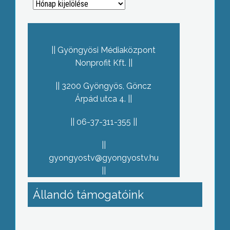
Archívum
Gyöngyösi Médiaközpont
Nonprofit Kft.
3200 Gyöngyös, Göncz
Árpád utca 4.
06-37-311-355
gyongyostv@gyongyostv.hu
Állandó támogatóink