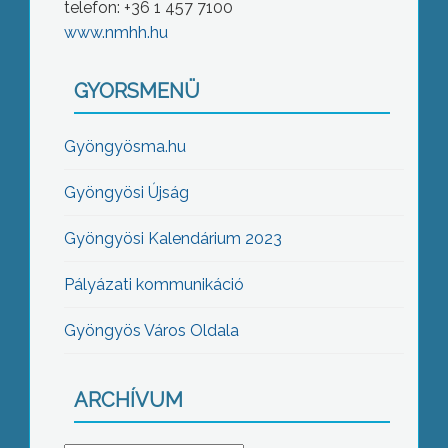
telefon: +36 1 457 7100
www.nmhh.hu
GYORSMENÜ
Gyöngyösma.hu
Gyöngyösi Újság
Gyöngyösi Kalendárium 2023
Pályázati kommunikáció
Gyöngyös Város Oldala
ARCHÍVUM