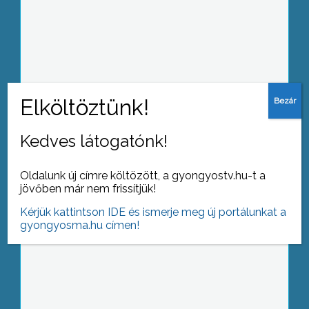
Rák és vírusok: rohamléptekkel fejlődik
a tudomány
Kedves látogatónk!
Nőnapon derül ki a Zrínyi Ilona
matekverseny eredménye
Oldalunk új címre költözött, a gyongyostv.hu-t a
jövőben már nem frissítjük!
Kérjük kattintson IDE és ismerje meg új portálunkat a
gyongyosma.hu címen!