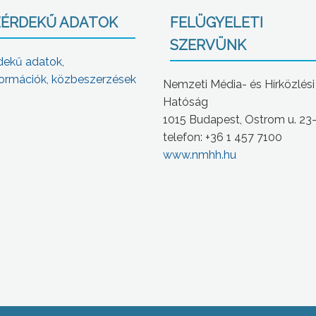
ÉRDEKŰ ADATOK
FELÜGYELETI
SZERVÜNK
dekű adatok,
ormációk, közbeszerzések
Nemzeti Média- és Hírközlési
Hatóság
1015 Budapest, Ostrom u. 23
telefon: +36 1 457 7100
www.nmhh.hu