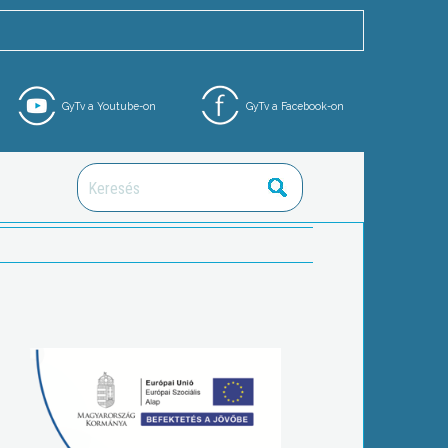
GyTv a Youtube-on
GyTv a Facebook-on