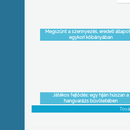
Megszűnt a szennyezés, eredeti állapot
egykori kőbányában
Játékos fejlődés: egy híján húszan a
hangvarázs bűvöletében
Tová