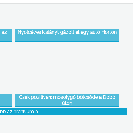
 az
Nyolcéves kislányt gázolt el egy autó Horton
Csak pozitívan: mosolygó bölcsőde a Dobó
úton
bb az archívumra