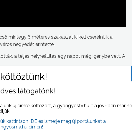
ő mintegy 6 méteres szakaszát ki kell cserélniük a
város negyedét érintette.
tották, a teljes helyreállítás egy napot még igénybe vett. A
dves látogatónk!
 NAPI HÍREI
(2013-03-05 )
alunk új címre költözött, a gyongyostv.hu-t a jövőben már n
sítjük!
jük kattintson IDE és ismerje meg új portálunkat a
ngyosma.hu címen!