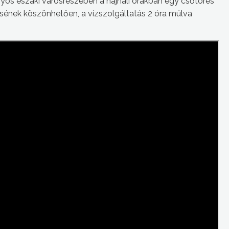
yös északi városrészében a hajnali órákban egy csőtörés
sének köszönhetően, a vízszolgáltatás 2 óra múlva