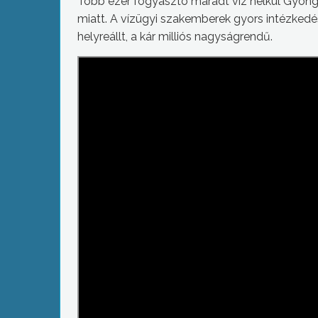
Több ezer fogyasztó maradt víz nélkül Gyöng
miatt. A vízügyi szakemberek gyors intézkedé
helyreállt, a kár milliós nagyságrendű.