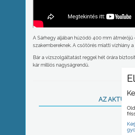
A Sárhegy aljában húzódó 400 mm átmérőjű cs
szakembereknek. A csőtörés miatti vízhiány a 
Bár a vízszolgáltatást reggel hét órára biztosí
kár milliós nagyságrendű.
Ke
AZ AKTUÁLIS
Old
fris
Kér
gyo