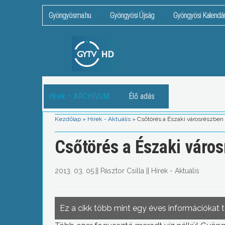
Gyöngyösma.hu
Gyöngyösi Újság
Gyöngyösi Kalendá
Hírek – ARCHÍVUM
Élő adás
Kezdőlap
»
Hírek - Aktuális
»
Csőtörés a Északi városrészben
Csőtörés a Északi váro
2013. 03. 05.
||
Pásztor Csilla
||
Hírek - Aktuális
Ez a cikk több mint egy éves információkat 