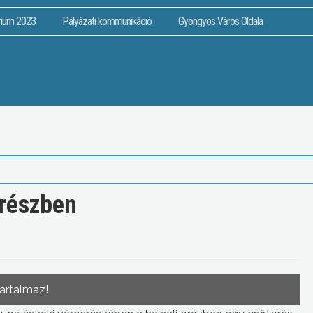
rium 2023
Pályázati kommunikáció
Gyöngyös Város Oldala
srészben
tartalmaz!