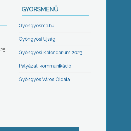
GYORSMENÜ
Gyöngyösma.hu
Gyöngyösi Újság
-25
Gyöngyösi Kalendárium 2023
Pályázati kommunikáció
Gyöngyös Város Oldala