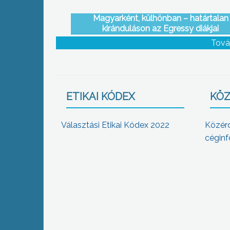
Magyarként, külhönban – határtalan
kiránduláson az Egressy diákjai
Tová
ETIKAI KÓDEX
KÖZ
Választási Etikai Kódex 2022
Közér
céginf