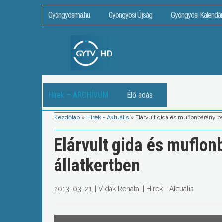
Gyöngyösma.hu
Gyöngyösi Újság
Gyöngyösi Kalendá
Hírek – ARCHÍVUM
Élő adás
Kezdőlap
»
Hírek - Aktuális
»
Elárvult gida és muflonbárány b
Elárvult gida és muflon
állatkertben
2013. 03. 21.
||
Vidák Renáta
||
Hírek - Aktuális