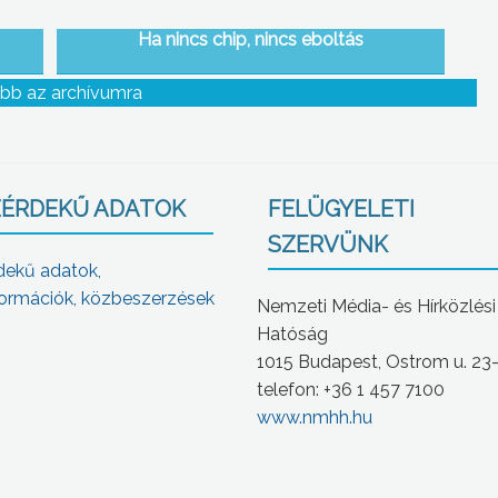
Ha nincs chip, nincs eboltás
bb az archívumra
ÉRDEKŰ ADATOK
FELÜGYELETI
SZERVÜNK
dekű adatok,
ormációk, közbeszerzések
Nemzeti Média- és Hírközlési
Hatóság
1015 Budapest, Ostrom u. 23
telefon: +36 1 457 7100
www.nmhh.hu