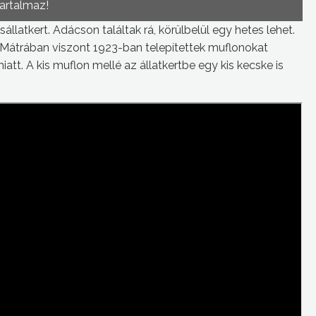
tartalmaz!
llatkert. Adácson találtak rá, körülbelül egy hetes lehet.
a Mátrában viszont 1923-ban telepítettek muflonokat
t. A kis muflon mellé az állatkertbe egy kis kecske is