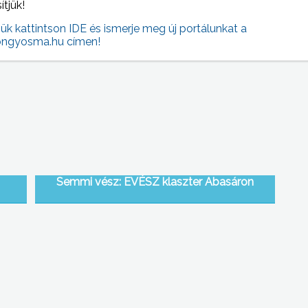
sítjük!
 NAPI HÍREI
(2013-03-21 )
jük kattintson IDE és ismerje meg új portálunkat a
ngyosma.hu címen!
Semmi vész: EVÉSZ klaszter Abasáron