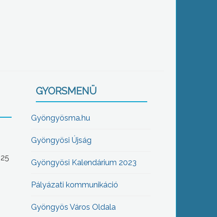
GYORSMENÜ
Gyöngyösma.hu
Gyöngyösi Újság
-25
Gyöngyösi Kalendárium 2023
Pályázati kommunikáció
Gyöngyös Város Oldala