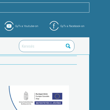
GyTv a Youtube-on
GyTv a Facebook-on