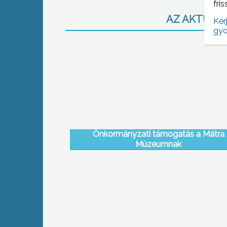
fris
AZ AKTUÁLIS
Kér
gyo
Önkormányzati támogatás a Mátra
Múzeumnak