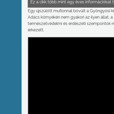
Ez a cikk több mint egy éves információkat 
Egy újszülött muflonnal bővült a Gyöngyösi kisá
Adács környékén nem gyakori az ilyen állat, 
természetvédelmi és erdészeti szempontok miat
érkezett.