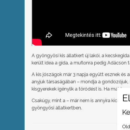
A gyöngyösi kis állatkert új lakói, a kecskegid
került idea a gida, a muflonra pedig Adácson ta
A kis jószágok már 3 napja együtt esznek és a
anyjuk társaságában – mondja a gondozójuk, R
kisgyerekek igénylik a törődést is. Ha majd m
Csakúgy, mint a – már nem is annyira kicsi – 
gyöngyösi állatkertben.
Ke
Old