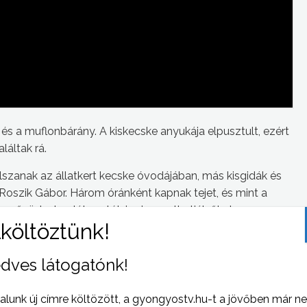
a és a muflonbárány. A kiskecske anyukája elpusztult, ezért
láltak rá.
lszanak az állatkert kecske óvodájában, más kisgidák és
oszik Gábor. Három óránként kapnak tejet, és mint a
egerősödnek, a látogatók is simogathatják őket.
oroszlánokat, amelyek április végéig még simogathatók a
dves látogatónk!
alunk új címre költözött, a gyongyostv.hu-t a jövőben már n