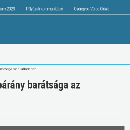
rium 2023
Pályázati kommunikáció
Gyöngyös Város Oldala
arátsága az állatkertben
bárány barátsága az