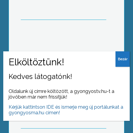
Gazdasági együttműködés, határokon
át
Kedves látogatónk!
Oldalunk új címre költözött, a gyongyostv.hu-t a
Autóklub: Biztonságban közlekedni
jövőben már nem frissítjük!
egy életúton
Kérjük kattintson IDE és ismerje meg új portálunkat a
gyongyosma.hu címen!