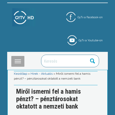
GyTv a Facebook-on
GyTv a Youtube-on
Kezdőlap
»
Hírek - Aktuális
»
Miről ismerni fel a hamis
pénzt? – pénztárosokat oktatott a nemzeti bank
Miről ismerni fel a hamis
pénzt? – pénztárosokat
oktatott a nemzeti bank