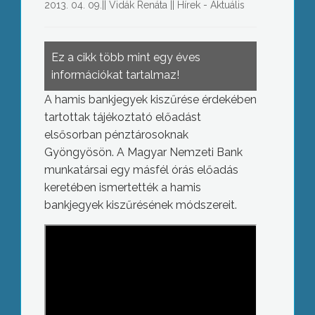
2013. 04. 09.
||
Vidák Renáta
||
Hírek - Aktuális
Ez a cikk több mint egy éves
információkat tartalmaz!
A hamis bankjegyek kiszűrése érdekében
tartottak tájékoztató előadást
elsősorban pénztárosoknak
Gyöngyösön. A Magyar Nemzeti Bank
munkatársai egy másfél órás előadás
keretében ismertették a hamis
bankjegyek kiszűrésének módszereit.