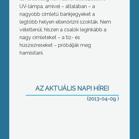
UV-lámpa, amivel – általában – a
nagyobb címletű bankjegyeket a
legtöbb helyen ellenőrizni szokták. Nem
véletlenül, hiszen a csalók leginkább a
nagy címleteket – a tíz- és
húszezreseket – próbálják meg
hamisítani.
Kátyúvonal – jelezze, hogy hol van baj
AZ AKTUÁLIS NAPI HÍREI
(2013-04-09 )
Olcsóbb gyógyszerek, aggódó patikák