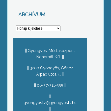
ARCHÍVUM
Archívum
Gyöngyösi Médiaközpont
Nonprofit Kft.
3200 Gyöngyös, Göncz
Árpád utca 4.
06-37-311-355
gyongyostv@gyongyostv.hu