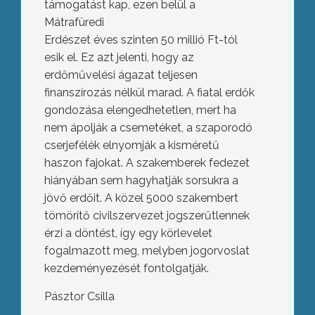
támogatást kap, ezen belül a
Mátrafüredi
Erdészet éves szinten 50 millió Ft-tól
esik el. Ez azt jelenti, hogy az
erdőművelési ágazat teljesen
finanszírozás nélkül marad. A fiatal erdők
gondozása elengedhetetlen, mert ha
nem ápolják a csemetéket, a szaporodó
cserjefélék elnyomják a kisméretű
haszon fajokat. A szakemberek fedezet
hiányában sem hagyhatják sorsukra a
jövő erdőit. A közel 5000 szakembert
tömörítő civilszervezet jogszerűtlennek
érzi a döntést, így egy körlevelet
fogalmazott meg, melyben jogorvoslat
kezdeményezését fontolgatják.
Pásztor Csilla
Együtt, közösen