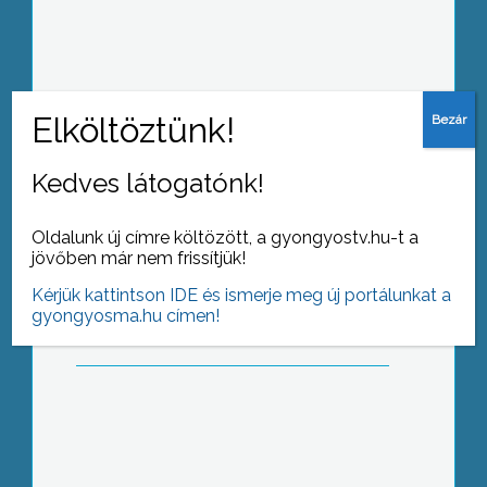
borászati tanszéken
Kedves látogatónk!
Csapat, játék – Hajléktalanfoci
Gyöngyösön
Oldalunk új címre költözött, a gyongyostv.hu-t a
jövőben már nem frissítjük!
Kérjük kattintson IDE és ismerje meg új portálunkat a
gyongyosma.hu címen!
Vizsgával zártak a KRF-en