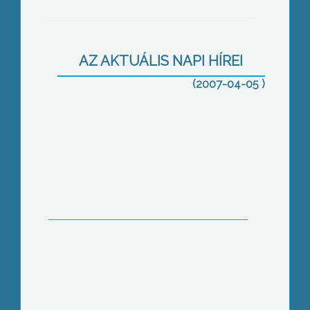
AZ AKTUÁLIS NAPI HÍREI
(2007-04-05 )
Beköltözés után: peres ügy
Április 2-án az ország 127
takarékszövetkezeti fiókjában nyíltak
meg az új VOSZ-pontok