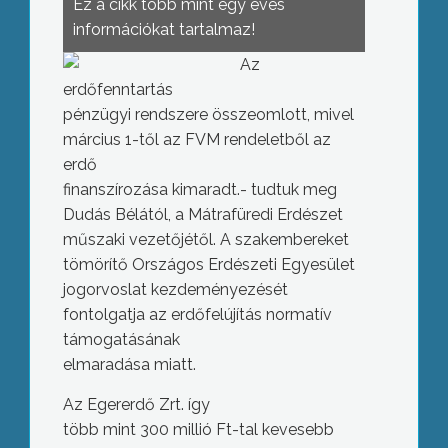
Ez a cikk több mint egy éves
információkat tartalmaz!
Az
erdőfenntartás
pénzügyi rendszere összeomlott, mivel
március 1-től az FVM rendeletből az
erdő
finanszírozása kimaradt.- tudtuk meg
Dudás Bélától, a Mátrafüredi Erdészet
műszaki vezetőjétől. A szakembereket
tömörítő Országos Erdészeti Egyesület
jogorvoslat kezdeményezését
fontolgatja az erdőfelújítás normatív
támogatásának
elmaradása miatt.
Az Egererdő Zrt. így
több mint 300 millió Ft-tal kevesebb