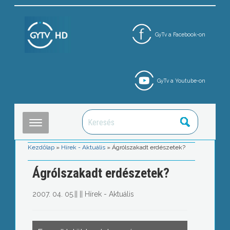
GyTv a Facebook-on
GyTv a Youtube-on
Kezdőlap
»
Hírek - Aktuális
»
Ágrólszakadt erdészetek?
Ágrólszakadt erdészetek?
2007. 04. 05.
||
||
Hírek - Aktuális