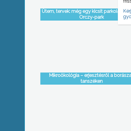
fris
Kér
Ütem, tervek: még egy kicsit parkolópály
gyo
Orczy-park
Mikroökológia – erjesztésről a borásza
tanszéken