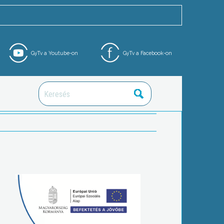
GyTv a Youtube-on
GyTv a Facebook-on