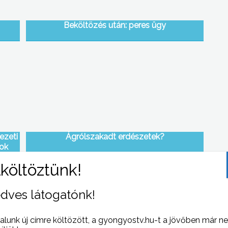
Beköltözés után: peres ügy
ezeti
Ágrólszakadt erdészetek?
tok
dves látogatónk!
alunk új címre költözött, a gyongyostv.hu-t a jövőben már n