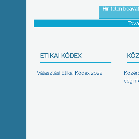
Hír-telen beava
Tová
ETIKAI KÓDEX
KÖZ
Választási Etikai Kódex 2022
Közér
céginf