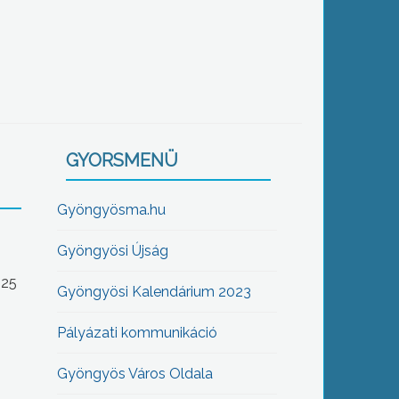
GYORSMENÜ
Gyöngyösma.hu
Gyöngyösi Újság
-25
Gyöngyösi Kalendárium 2023
Pályázati kommunikáció
Gyöngyös Város Oldala