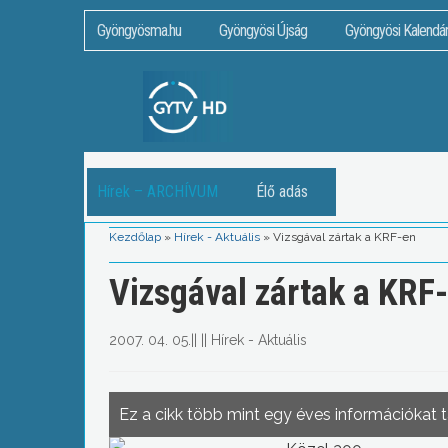
Gyöngyösma.hu
Gyöngyösi Újság
Gyöngyösi Kalendá
Hírek – ARCHÍVUM
Élő adás
Kezdőlap
»
Hírek - Aktuális
»
Vizsgával zártak a KRF-en
Vizsgával zártak a KRF
2007. 04. 05.
||
||
Hírek - Aktuális
Ez a cikk több mint egy éves információkat 