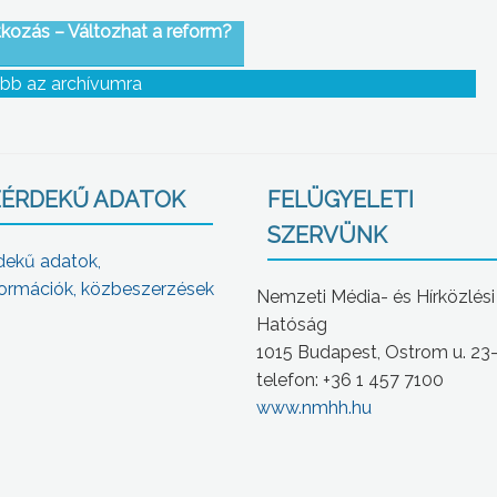
tkozás – Változhat a reform?
bb az archívumra
ÉRDEKŰ ADATOK
FELÜGYELETI
SZERVÜNK
dekű adatok,
ormációk, közbeszerzések
Nemzeti Média- és Hírközlési
Hatóság
1015 Budapest, Ostrom u. 23
telefon: +36 1 457 7100
www.nmhh.hu