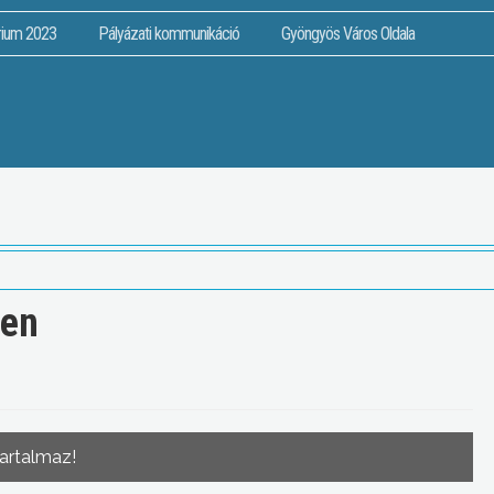
rium 2023
Pályázati kommunikáció
Gyöngyös Város Oldala
-en
tartalmaz!