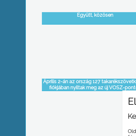
Együtt, közösen
Április 2-án az ország 127 takarékszövetk
fiókjában nyíltak meg az új VOSZ-pon
Ke
Old