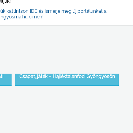
sítjük!
jük kattintson IDE és ismerje meg új portálunkat a
án az
In Memoriam Kodály Zoltán – Varga Győző
ngyosma.hu címen!
kiállítása
ti
Csapat, játék – Hajléktalanfoci Gyöngyösön