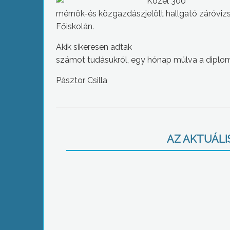
Közel 300
mérnök-és közgazdászjelölt hallgató záróviz
Főiskolán.
Akik sikeresen adtak
számot tudásukról, egy hónap múlva a diplom
Pásztor Csilla
AZ AKTUÁLIS