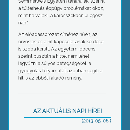
Semmelweis Egyetem tanára, aki szerint
a túlterhelés éppúgy problémákat okoz,
mint ha valaki „a karosszékben ül egész
nap”.
Az előadássorozat címéhez hűen, az
orvoslás és a hit kapcsolatának kérdése
is szóba került. Az egyetemi docens
szerint pusztán a hittel nem lehet
legyőzni a súlyos betegségeket, a
gyógyulás folyamatát azonban segíti a
hit, s az ebből fakadó remény.
Humán vagy reál: átrendeződés az
érettségiben
AZ AKTUÁLIS NAPI HÍREI
(2013-05-06 )