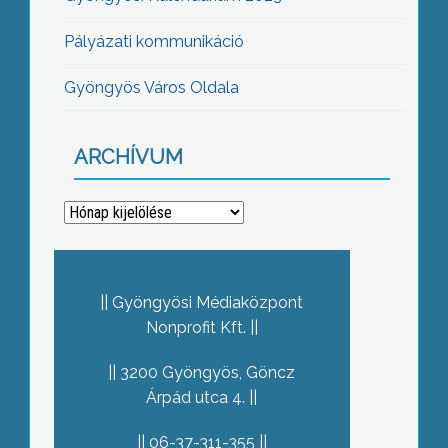
Pályázati kommunikáció
Gyöngyös Város Oldala
ARCHÍVUM
Archívum
Gyöngyösi Médiaközpont
Nonprofit Kft.
3200 Gyöngyös, Göncz
Árpád utca 4.
06-37-311-355