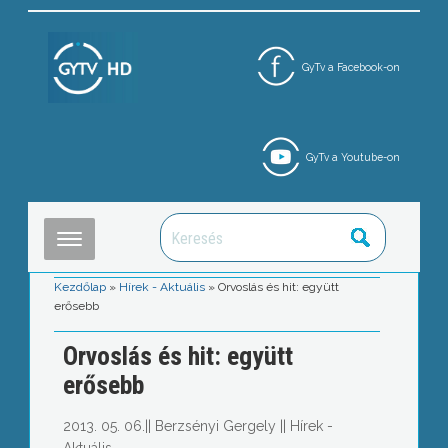
GyTv a Facebook-on
GyTv a Youtube-on
Kezdőlap
»
Hírek - Aktuális
»
Orvoslás és hit: együtt
erősebb
Orvoslás és hit: együtt
erősebb
2013. 05. 06.
||
Berzsényi Gergely
||
Hírek -