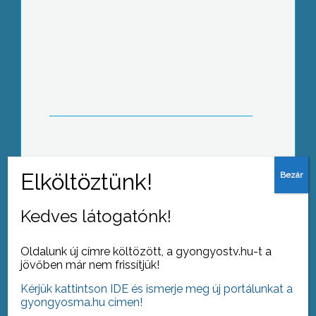
Tovább, tovább, tovább – elköszöntek
a végzősök
Vége az útszűkületnek a zeneiskolánál
Kedves látogatónk!
Oldalunk új címre költözött, a gyongyostv.hu-t a
jövőben már nem frissítjük!
Kérjük kattintson IDE és ismerje meg új portálunkat a
Aranygyűrű Abasár polgármesterének
gyongyosma.hu címen!