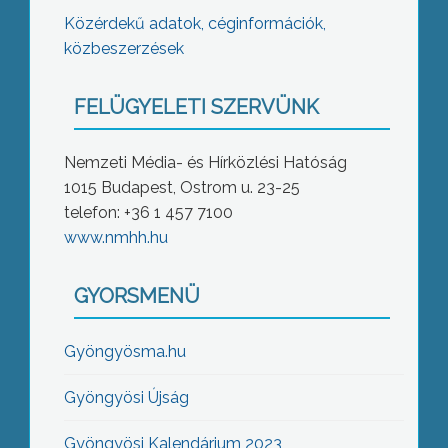
Közérdekű adatok, céginformációk,
közbeszerzések
FELÜGYELETI SZERVÜNK
Nemzeti Média- és Hírközlési Hatóság
1015 Budapest, Ostrom u. 23-25
telefon: +36 1 457 7100
www.nmhh.hu
GYORSMENÜ
Gyöngyösma.hu
Gyöngyösi Újság
Gyöngyösi Kalendárium 2023