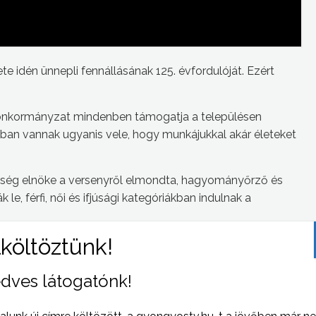
 idén ünnepli fennállásának 125. évfordulóját. Ezért
z önkormányzat mindenben támogatja a településen
ban vannak ugyanis vele, hogy munkájukkal akár életeket
ség elnöke a versenyről elmondta, hagyományőrző és
e, férfi, női és ifjúsági kategóriákban indulnak a
m csak a versengésre, hanem az ismerkedésre is
n az önkéntes és a hivatásos tűzoltók a mindennapi
dves látogatónk!