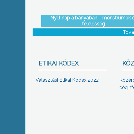
Nyílt nap a bányában – monstrumok 
felelősség
Tová
ETIKAI KÓDEX
KÖZ
Választási Etikai Kódex 2022
Közér
céginf