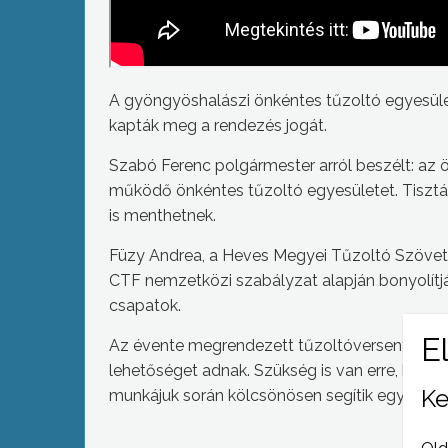
A gyöngyöshalászi önkéntes tűzoltó egyesülete
kapták meg a rendezés jogát.
Szabó Ferenc polgármester arról beszélt: a
működő önkéntes tűzoltó egyesületet. Tisztá
is menthetnek.
Füzy Andrea, a Heves Megyei Tűzoltó Szövet
CTF nemzetközi szabályzat alapján bonyolítják l
csapatok.
Az évente megrendezett tűzoltóversenyek ne
lehetőséget adnak. Szükség is van erre, hisze
Ke
munkájuk során kölcsönösen segítik egymást.