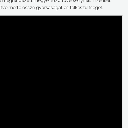
e megrendezett megyei tűzoltóversenynek. Tizenkét
sítve mérte össze gyorsaságát és felkészültségét.