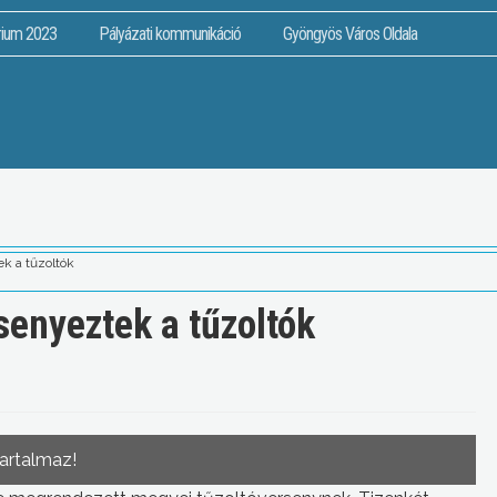
rium 2023
Pályázati kommunikáció
Gyöngyös Város Oldala
k a tűzoltók
senyeztek a tűzoltók
tartalmaz!