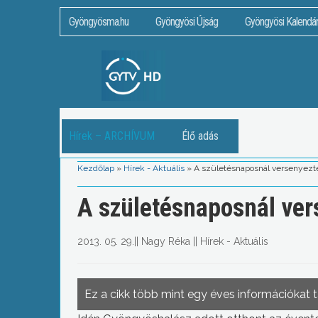
Gyöngyösma.hu
Gyöngyösi Újság
Gyöngyösi Kalendá
Hírek – ARCHÍVUM
Élő adás
Kezdőlap
»
Hírek - Aktuális
»
A születésnaposnál versenyezte
A születésnaposnál ver
2013. 05. 29.
||
Nagy Réka
||
Hírek - Aktuális
Ez a cikk több mint egy éves információkat 