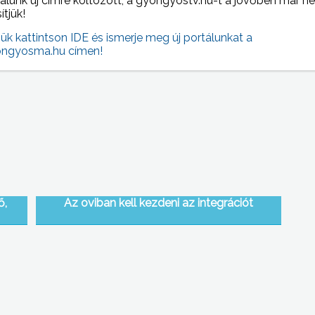
alunk új címre költözött, a gyongyostv.hu-t a jövőben már n
sítjük!
jük kattintson IDE és ismerje meg új portálunkat a
 NAPI HÍREI
(2013-05-29 )
ngyosma.hu címen!
ő,
Az oviban kell kezdeni az integrációt