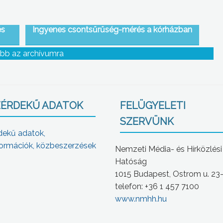
és
Ingyenes csontsűrűség-mérés a kórházban
bb az archívumra
ÉRDEKŰ ADATOK
FELÜGYELETI
SZERVÜNK
dekű adatok,
ormációk, közbeszerzések
Nemzeti Média- és Hírközlési
Hatóság
1015 Budapest, Ostrom u. 23
telefon: +36 1 457 7100
www.nmhh.hu