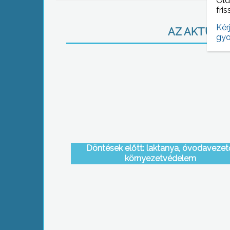
Old
fris
Kér
AZ AKTUÁLIS
gyo
Döntések előtt: laktanya, óvodavezet
környezetvédelem