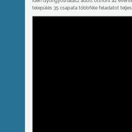
Idén Gyöngyöshalász adott otthont az évent
település 35 csapata többféle feladatot telje