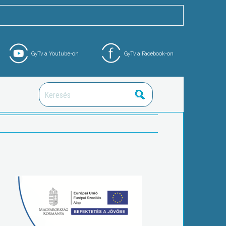
GyTv a Youtube-on
GyTv a Facebook-on