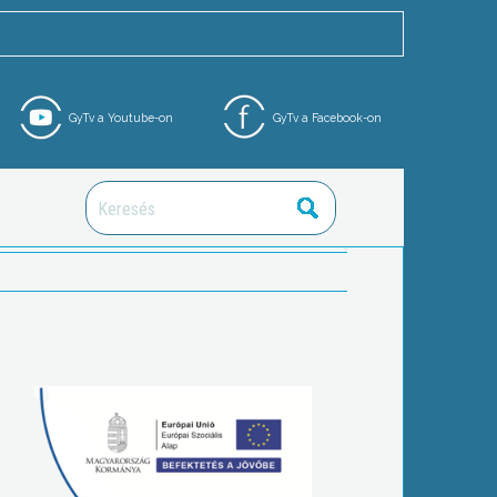
GyTv a Youtube-on
GyTv a Facebook-on