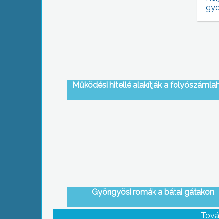
gyo
Működési hitellé alakítják a folyószámlah
Gyöngyösi romák a bátai gátakon
Tová