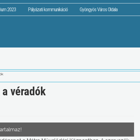
rium 2023
Pályázati kommunikáció
Gyöngyös Város Oldala
ók
 a véradók
tartalmaz!