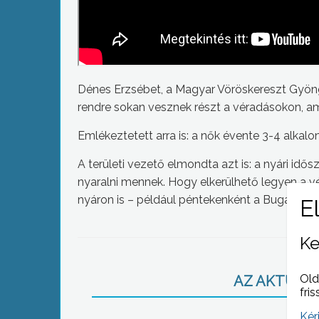
Dénes Erzsébet, a Magyar Vöröskereszt Gyöng
rendre sokan vesznek részt a véradásokon, ami
Emlékeztetett arra is: a nők évente 3-4 alkal
A területi vezető elmondta azt is: a nyári idős
nyaralni mennek. Hogy elkerülhető legyen a vérh
nyáron is – például péntekenként a Bugát Pál
Ke
Old
AZ AKTUÁLIS
fris
Kér