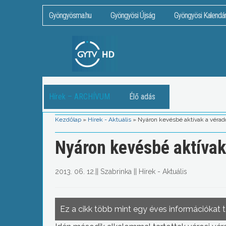
Gyöngyösma.hu
Gyöngyösi Újság
Gyöngyösi Kalendá
Hírek – ARCHÍVUM
Élő adás
Kezdőlap
»
Hírek - Aktuális
»
Nyáron kevésbé aktívak a vérad
Nyáron kevésbé aktívak
2013. 06. 12.
||
Szabrinka
||
Hírek - Aktuális
Ez a cikk több mint egy éves információkat 