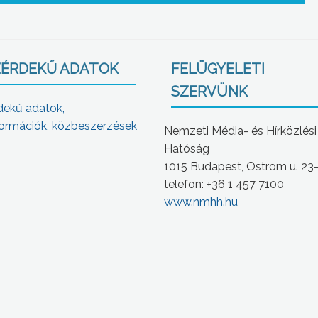
ÉRDEKŰ ADATOK
FELÜGYELETI
SZERVÜNK
dekű adatok,
ormációk, közbeszerzések
Nemzeti Média- és Hírközlési
Hatóság
1015 Budapest, Ostrom u. 23
telefon: +36 1 457 7100
www.nmhh.hu