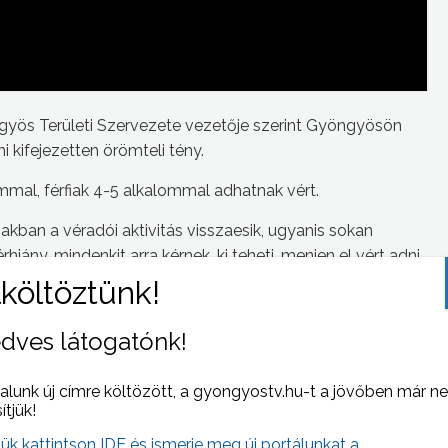
yös Területi Szervezete vezetője szerint Gyöngyösön
 kifejezetten örömteli tény.
ommal, férfiak 4-5 alkalommal adhatnak vért.
zakban a véradói aktivitás visszaesik, ugyanis sokan
iány, mindenkit arra kérnek, ki teheti, menjen el vért adni
 Kórházba.
dves látogatónk!
alunk új címre költözött, a gyongyostv.hu-t a jövőben már n
 NAPI HÍREI
(2013-06-12 )
sítjük!
jük kattintson IDE és ismerje meg új portálunkat a