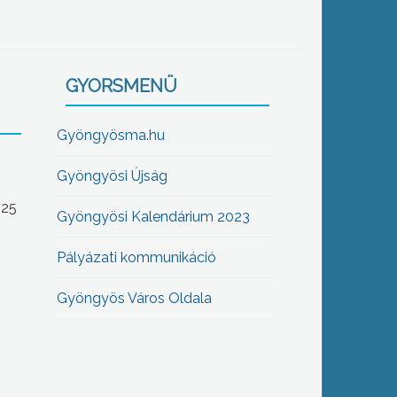
GYORSMENÜ
Gyöngyösma.hu
Gyöngyösi Újság
-25
Gyöngyösi Kalendárium 2023
Pályázati kommunikáció
Gyöngyös Város Oldala