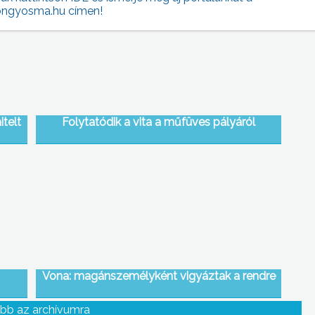
ngyosma.hu címen!
itelt
Folytatódik a vita a műfüves pályáról
Vona: magánszemélyként vigyáztak a rendre
bb az archívumra