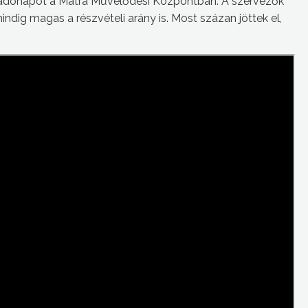
éradónapot a Mátra Művelődési Központban. A szervezők
dig magas a részvételi arány is. Most százan jöttek el,