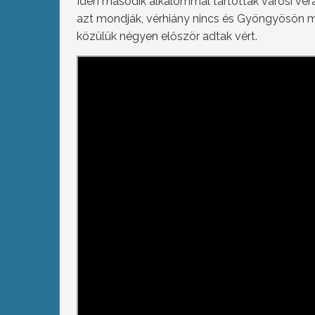
Idén második alkalommal tartottak városi v
azt mondják, vérhiány nincs és Gyöngyösön min
közülük négyen először adtak vért.