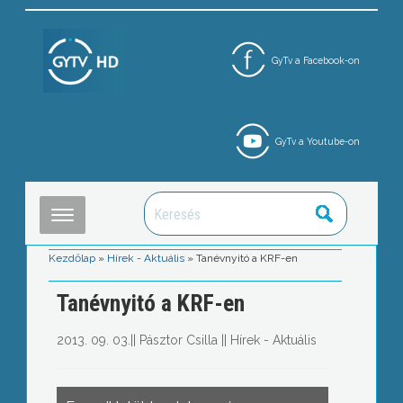
GyTv a Facebook-on
GyTv a Youtube-on
Kezdőlap
»
Hírek - Aktuális
»
Tanévnyitó a KRF-en
Tanévnyitó a KRF-en
2013. 09. 03.
||
Pásztor Csilla
||
Hírek - Aktuális