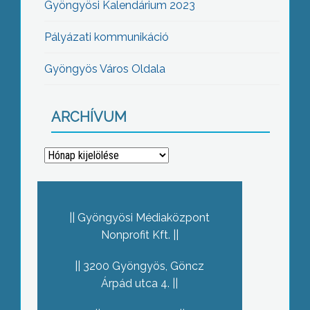
Gyöngyösi Kalendárium 2023
Pályázati kommunikáció
Gyöngyös Város Oldala
ARCHÍVUM
Archívum
Gyöngyösi Médiaközpont
Nonprofit Kft.
3200 Gyöngyös, Göncz
Árpád utca 4.