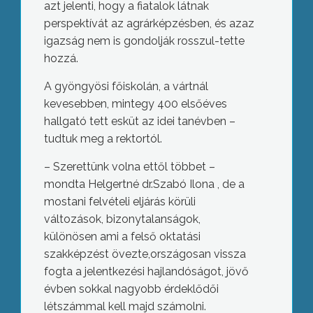
azt jelenti, hogy a fiatalok látnak
perspektívát az agrárképzésben, és azaz
igazság nem is gondolják rosszul-tette
hozzá.
A gyöngyösi főiskolán, a vártnál
kevesebben, mintegy 400 elsőéves
hallgató tett esküt az idei tanévben –
tudtuk meg a rektortól.
– Szerettünk volna ettől többet –
mondta Helgertné dr.Szabó Ilona , de a
mostani felvételi eljárás körüli
változások, bizonytalanságok,
különösen ami a felső oktatási
szakképzést övezte,országosan vissza
fogta a jelentkezési hajlandóságot, jövő
évben sokkal nagyobb érdeklődői
létszámmal kell majd számolni.