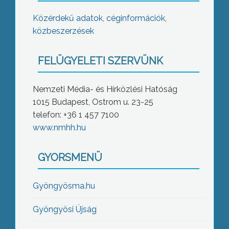
Közérdekű adatok, céginformációk,
közbeszerzések
FELÜGYELETI SZERVÜNK
Nemzeti Média- és Hírközlési Hatóság
1015 Budapest, Ostrom u. 23-25
telefon: +36 1 457 7100
www.nmhh.hu
GYORSMENÜ
Gyöngyösma.hu
Gyöngyösi Újság