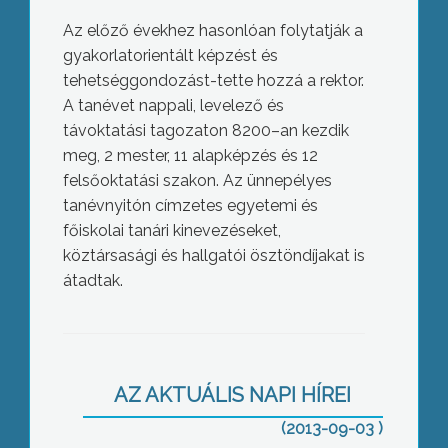
Az előző évekhez hasonlóan folytatják a
gyakorlatorientált képzést és
tehetséggondozást-tette hozzá a rektor.
A tanévet nappali, levelező és
távoktatási tagozaton 8200–an kezdik
meg, 2 mester, 11 alapképzés és 12
felsőoktatási szakon. Az ünnepélyes
tanévnyitón címzetes egyetemi és
főiskolai tanári kinevezéseket,
köztársasági és hallgatói ösztöndíjakat is
átadtak.
Hamarosan elkészül
AZ AKTUÁLIS NAPI HÍREI
(2013-09-03 )