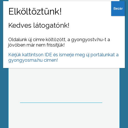
Kollégium vagy albérlet?
Kedves látogatónk!
Oldalunk új címre költözött, a gyongyostv.hu-t a
jövőben már nem frissítjük!
Kérjük kattintson IDE és ismerje meg új portálunkat a
gyongyosma.hu címen!
Jótékonysági hangverseny
2 hét várakozási idő