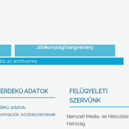
Jótékonysági hangverseny
bb az archívumra
ÉRDEKŰ ADATOK
FELÜGYELETI
SZERVÜNK
dekű adatok,
ormációk, közbeszerzések
Nemzeti Média- és Hírközlési
Hatóság