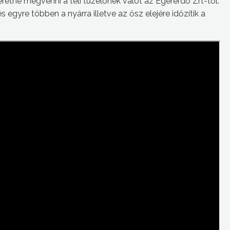
zeretné megvenni a téli tüzelőnek valót az Egererdő Zrt-től.
 egyre többen a nyárra illetve az ősz elejére időzítik a