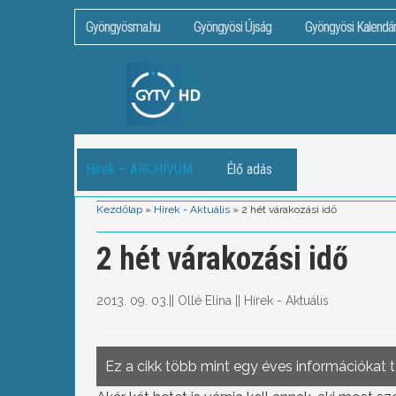
Gyöngyösma.hu
Gyöngyösi Újság
Gyöngyösi Kalendá
Hírek – ARCHÍVUM
Élő adás
Kezdőlap
»
Hírek - Aktuális
»
2 hét várakozási idő
2 hét várakozási idő
2013. 09. 03.
||
Ollé Elina
||
Hírek - Aktuális
Ez a cikk több mint egy éves információkat 