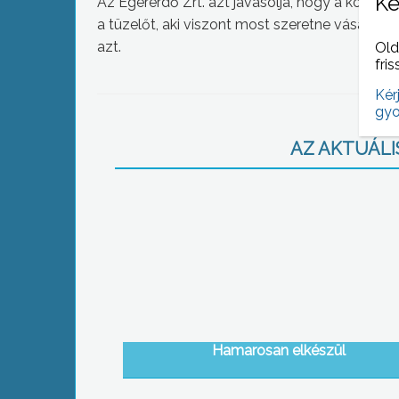
Ke
Az Egererdő Zrt. azt javasolja, hogy a követ
a tüzelőt, aki viszont most szeretne vásárolni,
azt.
Old
fris
Kér
gyo
AZ AKTUÁLIS
Hamarosan elkészül