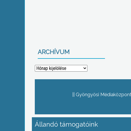
ARCHÍVUM
Archívum
Gyöngyösi Médiaközpont 
Állandó támogatóink