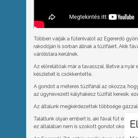
Többen várják a fűtenivalót az Egererdő gyö
rakodóján is sorban állnak a tűzifáért. Akik fá
várólistára kerülnek.
Az előrelátóak már a tavasszal, illetve a nyá
készleteit is csökkentette.
A gondot a méteres tűzifánál az okozza, hogy
az úgynevezett kályhakész tűzifát keresik, ezé
Az általunk megkérdezettek többsége gázzal fű
Találtunk olyan embert is, aki fával fűt és m
ez általában nem is szokott gondot okozni.