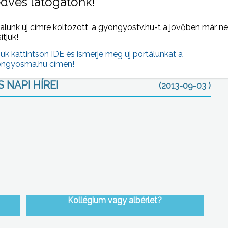
dves látogatónk!
kező fűtési szezonra már március táján érdemes beszerezni
 inkább a méteres fát válassza, és saját maga aprítsa fel
alunk új címre költözött, a gyongyostv.hu-t a jövőben már n
sítjük!
jük kattintson IDE és ismerje meg új portálunkat a
ngyosma.hu címen!
 NAPI HÍREI
(2013-09-03 )
Kollégium vagy albérlet?