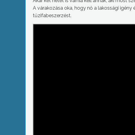
Akár két hetet is várnia kell annak, aki most s
A várakozása oka, hogy nő a lakossági igény és
tűzifabeszerzést.