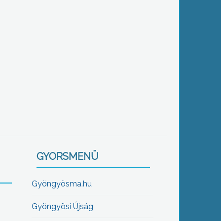
GYORSMENÜ
Gyöngyösma.hu
Gyöngyösi Újság