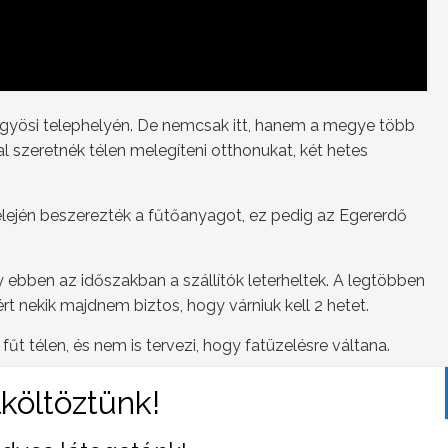
ngyösi telephelyén. De nemcsak itt, hanem a megye több
val szeretnék télen melegíteni otthonukat, két hetes
r elején beszerezték a fűtőanyagot, ez pedig az Egererdő
 ebben az időszakban a szállítók leterheltek. A legtöbben
rt nekik majdnem biztos, hogy várniuk kell 2 hetet.
t télen, és nem is tervezi, hogy fatüzelésre váltana.
ég nem szerezte be a tüzelőt, de Ádám Sándor azt mondja,