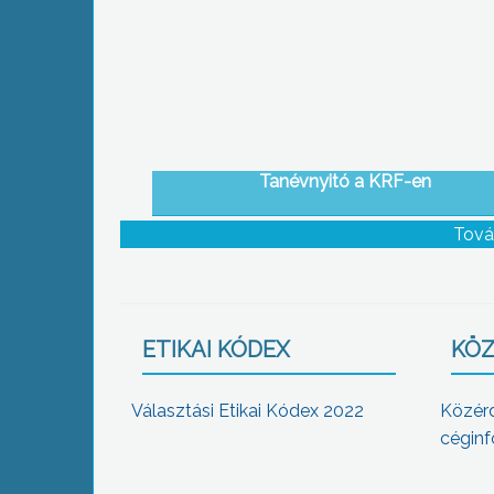
Tanévnyitó a KRF-en
Tová
ETIKAI KÓDEX
KÖZ
Választási Etikai Kódex 2022
Közér
céginf