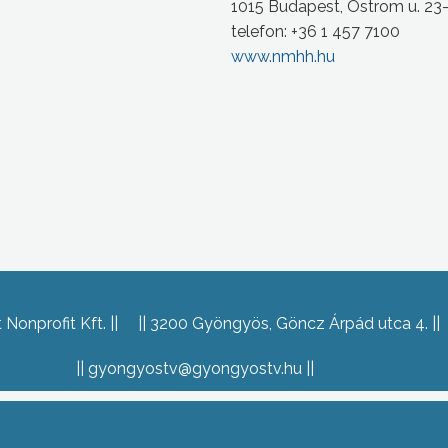
1015 Budapest, Ostrom u. 23
telefon: +36 1 457 7100
www.nmhh.hu
Nonprofit Kft.
3200 Gyöngyös, Göncz Árpád utca 4.
gyongyostv@gyongyostv.hu