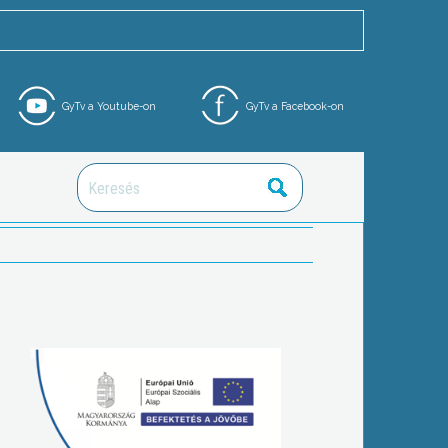
GyTv a Youtube-on
GyTv a Facebook-on