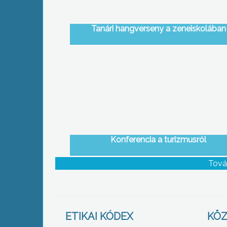
Tanári hangverseny a zeneiskolában
Konferencia a turizmusról
Tová
ETIKAI KÓDEX
KÖZ