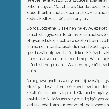
95 éves nénit köszöntött születésnapja alkal
önkormányzat Mátraházán. Gonda Józsefné Giz
idősotthonba, ahol sok barátra lelt. A család 
kedveskedtek az idős asszonynak.
Gonda Józsefné, Gizike néni 95 évvel ezelőtt,
született, egyszerű, földműves családban. Szü
öt gyermeküket is ebben a szellemben nevelté
finanszírozni taníttatását, Gizi néni félbehag
gazdáknál dolgozott a földeken. Férjével – a
– a munka során ismerkedett meg. Házasságk
született meg fiuk, akit Gizi néni egyedül neve
eltűnt.
A megözvegyült asszony nyugdíjazásáig a gy
Mezőgazdasági Termelőszövetkezetben dolgo
került, és családot alapított, Gizi néni magány
enyhítette. Az idős asszony mindig igényes vo
kertészkedett, ám – megromlott egészsége m