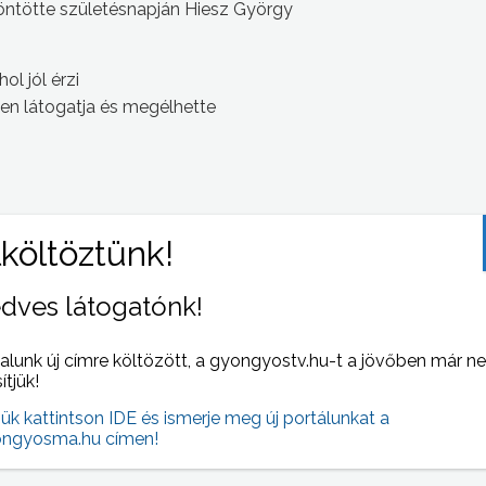
öntötte születésnapján Hiesz György
ol jól érzi
sen látogatja és megélhette
 NAPI HÍREI
dves látogatónk!
(2007-05-15 )
alunk új címre költözött, a gyongyostv.hu-t a jövőben már n
sítjük!
jük kattintson IDE és ismerje meg új portálunkat a
ngyosma.hu címen!