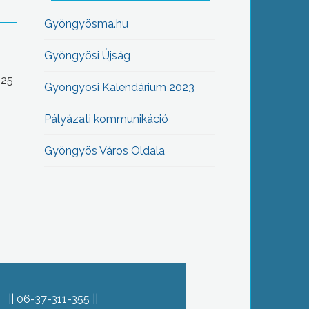
Gyöngyösma.hu
Gyöngyösi Újság
-25
Gyöngyösi Kalendárium 2023
Pályázati kommunikáció
Gyöngyös Város Oldala
06-37-311-355