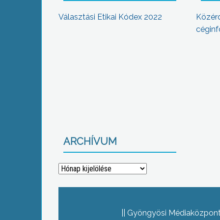
Választási Etikai Kódex 2022
Közér
céginf
ARCHÍVUM
Archívum
Gyöngyösi Médiaközpont 