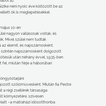
mából az
ike néni nyolc éve költözött be az
mellett ők is meglepetésekkel
 május 10-én
lei nagyon vallásosak voltak, és
k. Mivel szülei nem tudták
yta az elemit, és napszámosként,
ki szintén napszámosként dolgozott
ötésük után néhány évvel, 1935-ben
lt fel, miután férje a háborúban
öngyöstarjáni
zott szőlőművesként. Miután fia Pestre
át a régi zsellérek társasága
lt környezetére, szívesen
iatt –a mátraházi idősotthonba