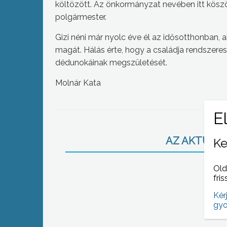
költözött. Az önkormányzat nevében itt kösz
polgármester.
Gizi néni már nyolc éve él az idősotthonban, ah
magát. Hálás érte, hogy a családja rendszere
dédunokáinak megszületését.
Molnár Kata
AZ AKTUÁLIS
Ke
Old
fris
Kér
gyo