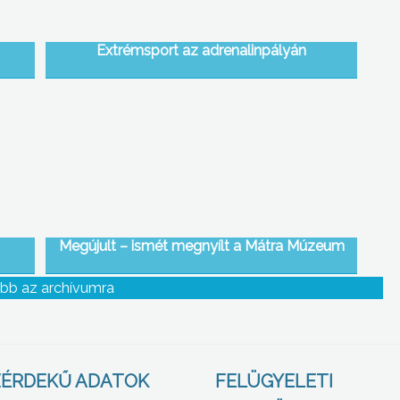
Extrémsport az adrenalinpályán
Megújult – ismét megnyílt a Mátra Múzeum
bb az archívumra
ÉRDEKŰ ADATOK
FELÜGYELETI