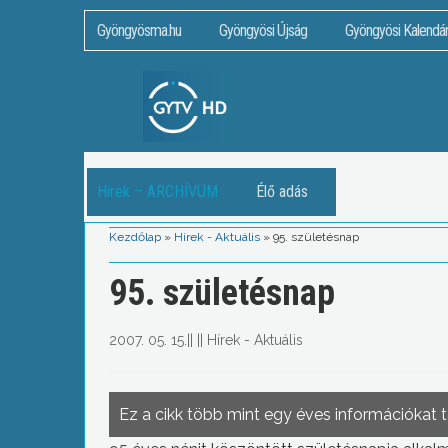
Gyöngyösma.hu
Gyöngyösi Újság
Gyöngyösi Kalendá
Hírek – ARCHÍVUM
Élő adás
Kezdőlap
»
Hírek - Aktuális
»
95. születésnap
95. születésnap
2007. 05. 15.
||
||
Hírek - Aktuális
Ez a cikk több mint egy éves információkat 