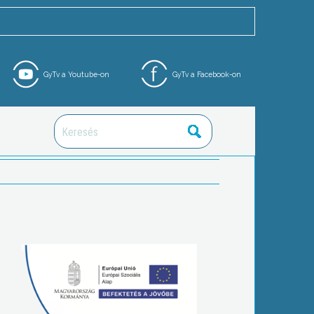
GyTv a Youtube-on
GyTv a Facebook-on