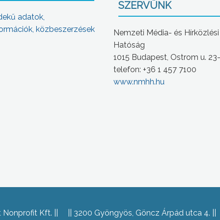
SZERVÜNK
dekű adatok,
ormációk, közbeszerzések
Nemzeti Média- és Hírközlési
Hatóság
1015 Budapest, Ostrom u. 23
telefon: +36 1 457 7100
www.nmhh.hu
Nonprofit Kft.
3200 Gyöngyös, Göncz Árpád utca 4.