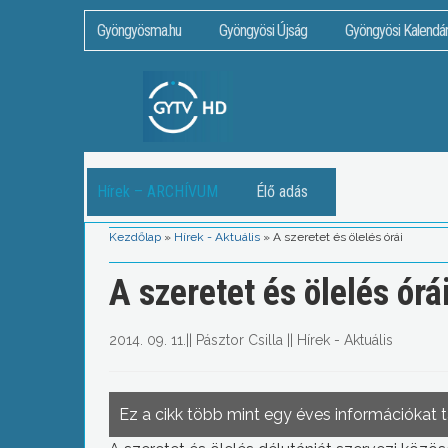
Gyöngyösma.hu
Gyöngyösi Újság
Gyöngyösi Kalendá
Hírek – ARCHÍVUM
Élő adás
Kezdőlap
»
Hírek - Aktuális
»
A szeretet és ölelés órái
A szeretet és ölelés órá
2014. 09. 11.
||
Pásztor Csilla
||
Hírek - Aktuális
Ez a cikk több mint egy éves információkat 