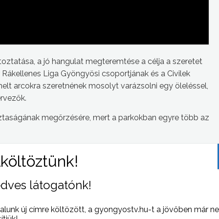
oztatása, a jó hangulat megteremtése a célja a szeretet
Rákellenes Liga Gyöngyösi csoportjának és a Civilek
lt arcokra szeretnének mosolyt varázsolni egy öleléssel,
ervezők.
tisztaságának megőrzésére, mert a parkokban egyre több az
gyesület kezdeményezésére, az egykori vérellátó állomás
sságként, az összetartozás jelképévé, a szeretet kapujává
lölt beszélt.
dves látogatónk!
alunk új címre költözött, a gyongyostv.hu-t a jövőben már n
sítjük!