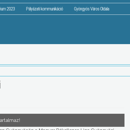
rium 2023
Pályázati kommunikáció
Gyöngyös Város Oldala
i
tartalmaz!