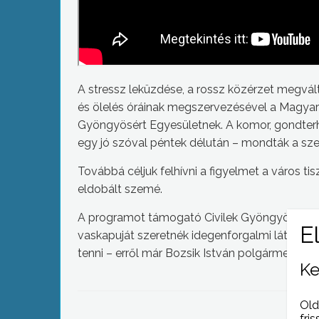
A stressz leküzdése, a rossz közérzet megvált
és ölelés óráinak megszervezésével a Magyar 
Gyöngyösért Egyesületnek. A komor, gondterhe
egy jó szóval péntek délután – mondták a sz
Továbbá céljuk felhívni a figyelmet a város 
eldobált szemé.
A programot támogató Civilek Gyöngyösért E
vaskapuját szeretnék idegenforgalmi látványo
tenni – erről már Bozsik István polgármester-je
Ke
Old
fris