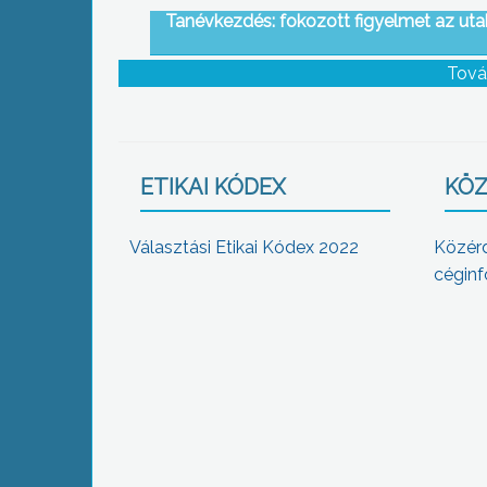
Tanévkezdés: fokozott figyelmet az ut
Tová
ETIKAI KÓDEX
KÖZ
Választási Etikai Kódex 2022
Közér
céginf