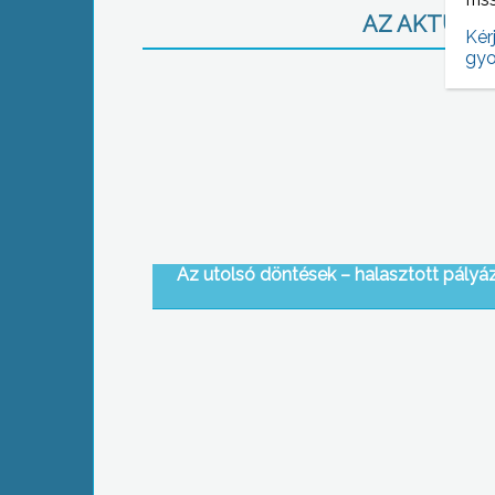
AZ AKTUÁLIS
Kér
gyo
Az utolsó döntések – halasztott pályá