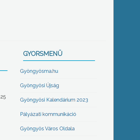
GYORSMENÜ
Gyöngyösma.hu
Gyöngyösi Újság
-25
Gyöngyösi Kalendárium 2023
Pályázati kommunikáció
Gyöngyös Város Oldala