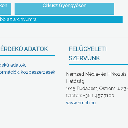
akon
Cirkusz Gyöngyösön
bb az archívumra
ÉRDEKŰ ADATOK
FELÜGYELETI
SZERVÜNK
dekű adatok,
ormációk, közbeszerzések
Nemzeti Média- és Hírközlési
Hatóság
1015 Budapest, Ostrom u. 23
telefon: +36 1 457 7100
www.nmhh.hu