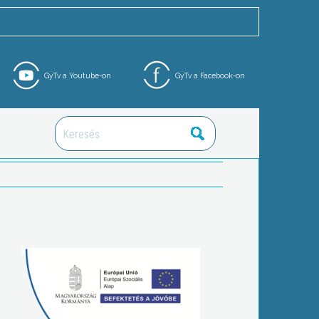
GyTv a Youtube-on
GyTv a Facebook-on