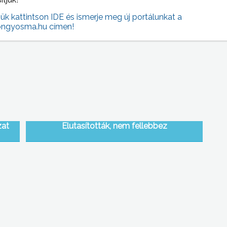
 NAPI HÍREI
(2014-09-11 )
jük kattintson IDE és ismerje meg új portálunkat a
ngyosma.hu címen!
zat
Elutasították, nem fellebbez