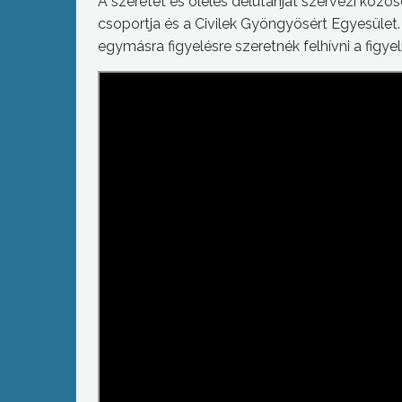
A szeretet és ölelés délutánját szervezi kö
csoportja és a Civilek Gyöngyösért Egyesület
egymásra figyelésre szeretnék felhívni a figy