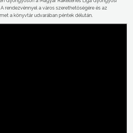
zösen Gyöngyösön a Magyar Rákellenes Liga Gyöngyösi
. A rendezvénnyel a város szerethetőségére és az
elmet a könyvtár udvarában péntek délután.