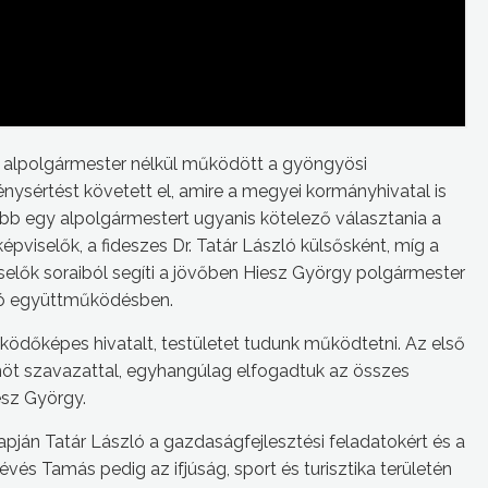
a alpolgármester nélkül működött a gyöngyösi
ysértést követett el, amire a megyei kormányhivatal is
lább egy alpolgármestert ugyanis kötelező választania a
pviselők, a fideszes Dr. Tatár László külsősként, míg a
elők soraiból segíti a jövőben Hiesz György polgármester
 jó együttműködésben.
ödőképes hivatalt, testületet tudunk működtetni. Az első
enöt szavazattal, egyhangúlag elfogadtuk az összes
esz György.
pján Tatár László a gazdaságfejlesztési feladatokért és a
évés Tamás pedig az ifjúság, sport és turisztika területén