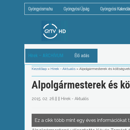
Gyöngyösma.hu
Gyöngyösi Újság
Gyöngyösi Kalendá
Hírek – ARCHÍVUM
Élő adás
Kezdőlap
»
Hírek - Aktuális
»
Alpolgármesterek és költségvet
Alpolgármesterek és kö
2015. 02. 26.
||
||
Hírek - Aktuális
Ez a cikk több mint egy éves információkat 