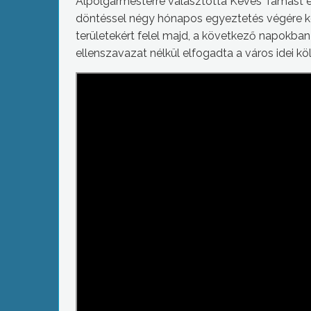
Alpolgármesterré választotta Kévés Tamást és
döntéssel négy hónapos egyeztetés végére ke
területekért felel majd, a következő napokban 
ellenszavazat nélkül elfogadta a város idei kö