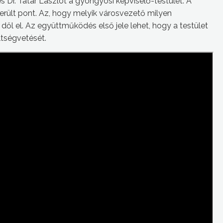
 Dr. Tatár Lászlót a gyöngyösi képviselő-testület. A
rült pont. Az, hogy melyik városvezető milyen
dől el. Az együttműködés első jele lehet, hogy a testület
ltségvetését.