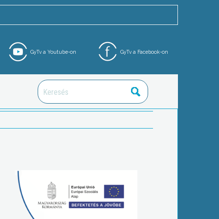
GyTv a Youtube-on
GyTv a Facebook-on