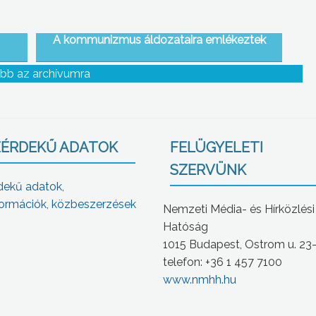
A kommunizmus áldozataira emlékeztek
bb az archívumra
ÉRDEKŰ ADATOK
FELÜGYELETI
SZERVÜNK
dekű adatok,
ormációk, közbeszerzések
Nemzeti Média- és Hírközlési
Hatóság
1015 Budapest, Ostrom u. 23
telefon: +36 1 457 7100
www.nmhh.hu