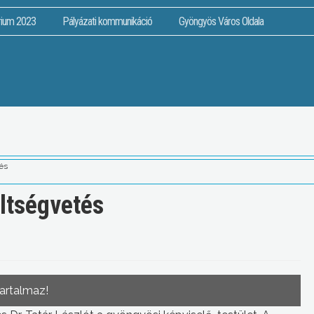
rium 2023
Pályázati kommunikáció
Gyöngyös Város Oldala
és
ltségvetés
tartalmaz!