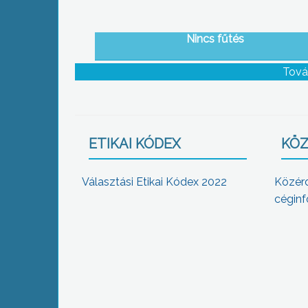
Nincs fűtés
Tová
ETIKAI KÓDEX
KÖZ
Választási Etikai Kódex 2022
Közér
céginf