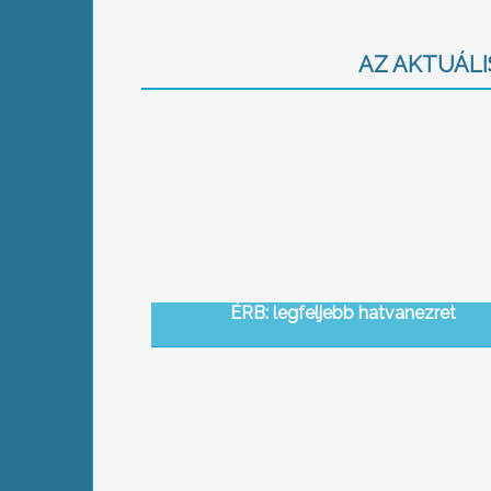
AZ AKTUÁLIS
ÉRB: legfeljebb hatvanezret