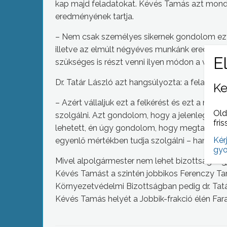
kap majd feladatokat. Kévés Tamás azt mond
eredményének tartja.
– Nem csak személyes sikernek gondolom ezt
illetve az elmúlt négyéves munkánk eredmén
szükséges is részt venni ilyen módon a váro
Dr. Tatár László azt hangsúlyozta: a feladatot
Ke
– Azért vállaljuk ezt a felkérést és ezt a ne
Old
szolgálni. Azt gondolom, hogy a jelenlegi pol
fris
lehetett, én úgy gondolom, hogy megtaláljuk
Kér
egyenlő mértékben tudja szolgálni – hangsúlyo
gyo
Mivel alpolgármester nem lehet bizottság tagja
Kévés Tamást a szintén jobbikos Ferenczy Tam
Környezetvédelmi Bizottságban pedig dr. Tatá
Kévés Tamás helyét a Jobbik-frakció élén Far