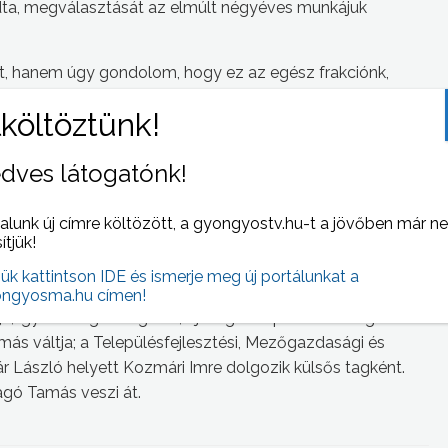
ta, megválasztását az elmúlt négyéves munkájuk
, hanem úgy gondolom, hogy ez az egész frakciónk,
ye. Azt gondolom, hogy egy hatfős frakciónak érdemes és
svezetésben – fogalmazott Kévés Tamás.
 a város érdekében vállalja.
dves látogatónk!
mes feladatot, hogy Gyöngyös város ügyét próbáljuk
alunk új címre költözött, a gyongyostv.hu-t a jövőben már n
itikai berendezkedés mellett ez az egy bölcs döntés
sítjük!
 az együttműködést, ahol a várost mind a három párt
jük kattintson IDE és ismerje meg új portálunkat a
zta dr. Tatár László.
ngyosma.hu címen!
, így az Idegenforgalmi, Ifjúsági és Sportbizottság élén
ás váltja; a Településfejlesztési, Mezőgazdasági és
r László helyett Kozmári Imre dolgozik külsős tagként.
agó Tamás veszi át.