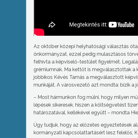
Az október közepi helyhatósági választás ót
önkormányzat, ezzel pedig mulasztásos törvén
felhívta a képviselő-testület figyelmét. Lega
grémiumnak. Ma kettőt is megválasztottak a ké
jobbikos Kévés Tamás a megválasztott képvis
munkáját. A városvezető azt mondta: bízik a
– Most hármunkon fog múlni, hogy milyen műk
lépések sikeresek, hiszen a költségvetést tiz
határozatával, kellékével együtt – mondta Hi
Úgy tudjuk, hogy az előzetes egyeztetések ala
kormányzati kapcsolattartásért lesz felelős, K