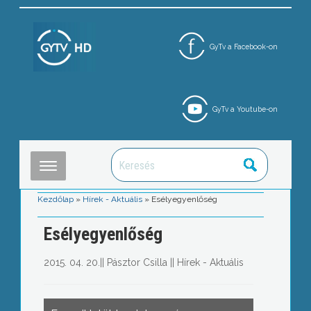
GyTv a Facebook-on
GyTv a Youtube-on
Kezdőlap
»
Hírek - Aktuális
»
Esélyegyenlőség
Esélyegyenlőség
2015. 04. 20.
||
Pásztor Csilla
||
Hírek - Aktuális