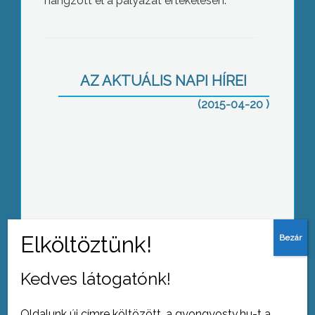
hangzott el a pályázat értékelésén.
Tüntetés a korrupció ellen
AZ AKTUÁLIS NAPI HÍREI
(2015-04-20 )
Lakossági fórum
Kedves látogatónk!
Önkéntesek takarítottak
Oldalunk új címre költözött, a gyongyostv.hu-t a