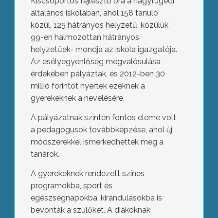
Kiscsoportos fejlesztő óra a nagyfügedi
általános iskolában, ahol 158 tanuló
közül, 125 hátrányos helyzetű, közülük
99-en halmozottan hátrányos
helyzetűek- mondja az iskola igazgatója.
Az esélyegyenlőség megvalósulása
érdekében pályáztak, és 2012-ben 30
millió forintot nyertek ezeknek a
gyerekeknek a nevelésére.
A pályázatnak szintén fontos eleme volt
a pedagógusok továbbképzése, ahol új
módszerekkel ismerkedhettek meg a
tanárok.
A gyerekeknek rendezett színes
programokba, sport és
egészségnapokba, kirándulásokba is
bevonták a szülőket. A diákoknak