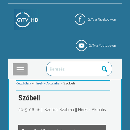
GyTv a Facebook-on
GyTv a Youtube-on
Kezdőlap
»
Hírek - Aktuális
»
Szóbeli
Szóbeli
2015. 06. 16.
||
Szõlõsi Szabina
||
Hírek - Aktuális