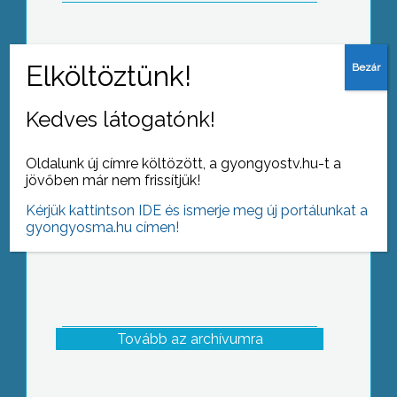
Roma gyereknap
Kedves látogatónk!
Oldalunk új címre költözött, a gyongyostv.hu-t a
jövőben már nem frissítjük!
Kérjük kattintson IDE és ismerje meg új portálunkat a
gyongyosma.hu címen!
Tovább az archívumra