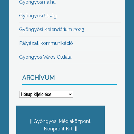
Gyöngyösma.hu
Gyöngyösi Újság
Gyöngyösi Kalendárium 2023
Pályázati kommunikáció
Gyöngyös Város Oldala
ARCHÍVUM
Archívum
Gyöngyösi Médiaközpont
Nonprofit Kft.