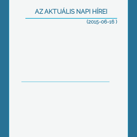
AZ AKTUÁLIS NAPI HÍREI
(2015-06-16 )
Népszerű utak
Ezek is mi vagyunk