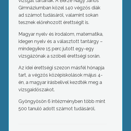
vizsgát tartanak. A Berze Nagy János
Gimnáziumban közel 140 végzős diák
ad számot tudásáról, valamint sokan
tesznek előrehozott érettségit is.
Magyar nyelv és irodalom, matematika,
idegen nyelv és a választott tantárgy –
mindegyikre 15 perc jutott egy-egy
vizsgázónak a szóbeli érettségi során.
Az idei érettségi szezon másfél hónapja
tart, a végzős középiskolások május 4-
én, a magyar írásbelivel kezdték meg a
vizsgaidőszakot.
Gyöngyösön 6 intézményben több mint
500 tanuló adott számot tudásáról.
Károkat okozott a vihar