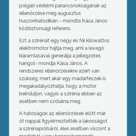
polgári védelmi parancsnokságának az
ellenőrzése még augusztus
huszonhatodikán – mondta Kása János
közbiztonsági referens.
Ezt a szirénát egy négy és fél kilowattos
elektromotor hajtja meg, ami a levegő
kiáramlásával generálja a jellegzetes
hangot- mondja Kása János. A
rendszeres ellenőrzésekre azért van
szükség, mert akár egy madárfészek is
megakadályozhatja, hogy a motor
beinduljon, vagyis a sziréna ebben az
esetben nem szólalna meg.
A hatóságok az ellenőrzések előtt már
öt nappal figyelmeztették a lakosságot
a szirénapróbáról, éles esetben viszont a