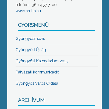
telefon: +36 1 457 7100
www.nmhh.hu
GYORSMENÜ
Gyöngyösma.hu
Gyöngyösi Újság
Gyöngyösi Kalendárium 2023
Pályázati kommunikáció
Gyöngyös Város Oldala
ARCHÍVUM