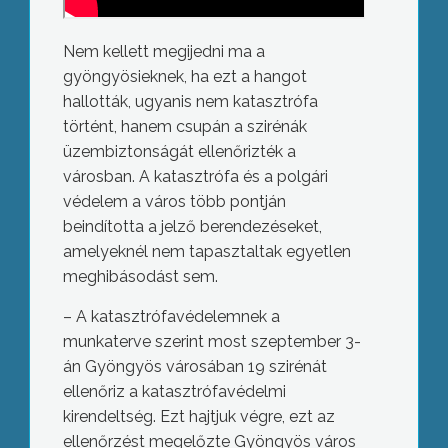
Nem kellett megijedni ma a
gyöngyösieknek, ha ezt a hangot
hallották, ugyanis nem katasztrófa
történt, hanem csupán a szirénák
üzembiztonságát ellenőrizték a
városban. A katasztrófa és a polgári
védelem a város több pontján
beindította a jelző berendezéseket,
amelyeknél nem tapasztaltak egyetlen
meghibásodást sem.
– A katasztrófavédelemnek a
munkaterve szerint most szeptember 3-
án Gyöngyös városában 19 szirénát
ellenőriz a katasztrófavédelmi
kirendeltség. Ezt hajtjuk végre, ezt az
ellenőrzést megelőzte Gyöngyös város