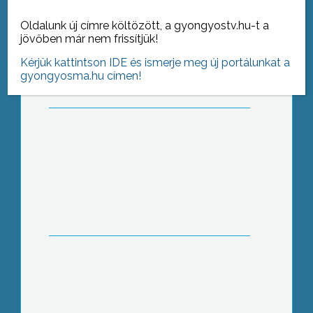
Új parkolók
Oldalunk új címre költözött, a gyongyostv.hu-t a
jövőben már nem frissítjük!
Kérjük kattintson IDE és ismerje meg új portálunkat a
gyongyosma.hu címen!
Pollenszezon