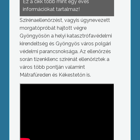
Ez a cikk több mint egy éves
információkat tartalmaz!
Szirénaellenőrzést, vagyis úgynevezett
morgatópróbát hajtott végre
Gyöngyösön a helyi katasztrófavédelmi
kirendeltség és Gyöngyös város polgári
védelmi parancsnoksága. Az ellenőrzés
során tizenkilenc szirénát ellenőriztek a
város több pontján valamint
Mátrafüreden és Kékestetőn is.