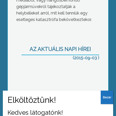
médiából, vagy hangosbemondó
gépjárművekről tájékoztatják a
helybélieket arról, mit kell tenniük egy
esetleges katasztrófa bekövetkeztekor.
EKF és KRF helyett EKE
AZ AKTUÁLIS NAPI HÍREI
(2015-09-03 )
Kórházi tapasztalatok
Kedves látogatónk!