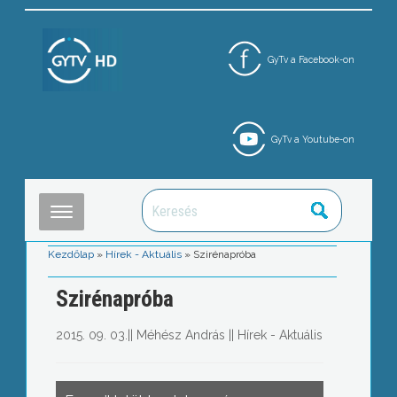
GyTv a Facebook-on
GyTv a Youtube-on
Kezdőlap
»
Hírek - Aktuális
»
Szirénapróba
Szirénapróba
2015. 09. 03.
||
Méhész András
||
Hírek - Aktuális