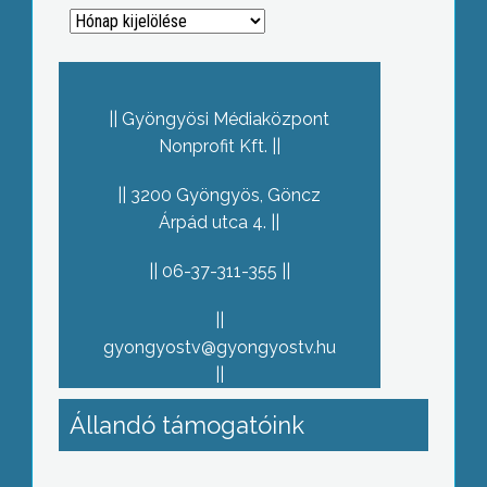
Archívum
Gyöngyösi Médiaközpont
Nonprofit Kft.
3200 Gyöngyös, Göncz
Árpád utca 4.
06-37-311-355
gyongyostv@gyongyostv.hu
Állandó támogatóink