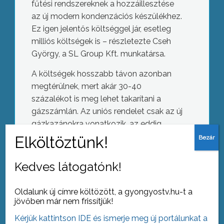
fűtési rendszereknek a hozzáillesztése
az új modern kondenzációs készülékhez.
Ez igen jelentős költséggel jár, esetleg
milliós költségek is – részletezte Cseh
György, a SL Group Kft. munkatársa.
A költségek hosszabb távon azonban
megtérülnek, mert akár 30-40
százalékot is meg lehet takarítani a
gázszámlán. Az uniós rendelet csak az új
gázkazánokra vonatkozik, az eddig
felszerelt és már üzembe helyezett
hagyományos készülékeket a
Strandmérleg
tulajdonosoknak nem kell lecserélni.
Kedves látogatónk!
Oldalunk új címre költözött, a gyongyostv.hu-t a
jövőben már nem frissítjük!
AZ AKTUÁLIS NAPI HÍREI
Kérjük kattintson IDE és ismerje meg új portálunkat a