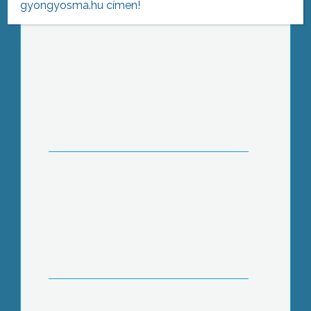
gyongyosma.hu címen!
(2015-09-04 )
Etikai kódex
Bővülő létszám
Élmények a hadseregből