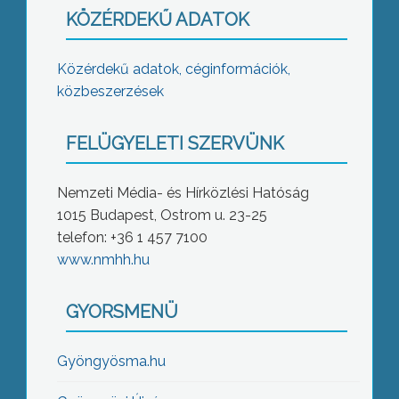
KÖZÉRDEKŰ ADATOK
Közérdekű adatok, céginformációk,
közbeszerzések
FELÜGYELETI SZERVÜNK
Nemzeti Média- és Hírközlési Hatóság
1015 Budapest, Ostrom u. 23-25
telefon: +36 1 457 7100
www.nmhh.hu
GYORSMENÜ
Gyöngyösma.hu