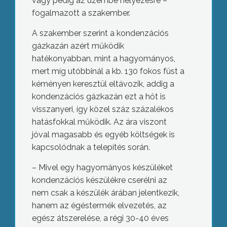
vagy pedig az üzembe helyezésre –
fogalmazott a szakember.
A szakember szerint a kondenzációs
gázkazán azért működik
hatékonyabban, mint a hagyományos,
mert míg utóbbinál a kb. 130 fokos füst a
kéményen keresztül eltávozik, addig a
kondenzációs gázkazán ezt a hőt is
visszanyeri, így közel száz százalékos
hatásfokkal működik. Az ára viszont
jóval magasabb és egyéb költségek is
kapcsolódnak a telepítés során.
– Mivel egy hagyományos készüléket
kondenzációs készülékre cserélni az
nem csak a készülék árában jelentkezik,
hanem az égéstermék elvezetés, az
egész átszerelése, a régi 30-40 éves