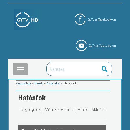
GyTv a Facebook-on
GyTv a Youtube-on
Kezdőlap
»
Hírek - Aktuális
»
Hatásfok
Hatásfok
2015. 09. 04.
||
Méhész András
||
Hírek - Aktuális