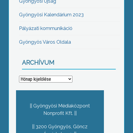
Gyöngyösi Újság
Gyöngyösi Kalendárium 2023
Pályázati kommunikáció
Gyöngyös Város Oldala
ARCHÍVUM
Archívum
Gyöngyösi Médiaközpont
Nonprofit Kft.
3200 Gyöngyös, Göncz