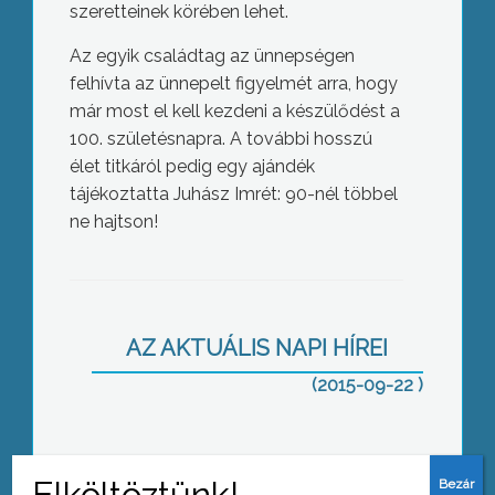
szeretteinek körében lehet.
Az egyik családtag az ünnepségen
felhívta az ünnepelt figyelmét arra, hogy
már most el kell kezdeni a készülődést a
100. születésnapra. A további hosszú
élet titkáról pedig egy ajándék
tájékoztatta Juhász Imrét: 90-nél többel
ne hajtson!
Mesteravató
AZ AKTUÁLIS NAPI HÍREI
(2015-09-22 )
Erdei csapatépítés