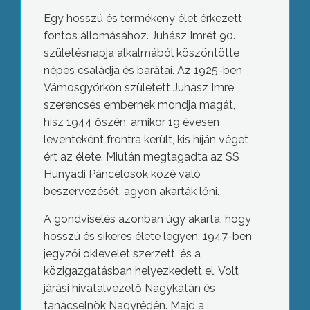
Egy hosszú és termékeny élet érkezett
fontos állomásához. Juhász Imrét 90.
születésnapja alkalmából köszöntötte
népes családja és barátai. Az 1925-ben
Vámosgyörkön született Juhász Imre
szerencsés embernek mondja magát,
hisz 1944 őszén, amikor 19 évesen
leventeként frontra került, kis híján véget
ért az élete. Miután megtagadta az SS
Hunyadi Páncélosok közé való
beszervezését, agyon akarták lőni.
A gondviselés azonban úgy akarta, hogy
hosszú és sikeres élete legyen. 1947-ben
jegyzői oklevelet szerzett, és a
közigazgatásban helyezkedett el. Volt
járási hivatalvezető Nagykátán és
tanácselnök Nagyrédén. Majd a