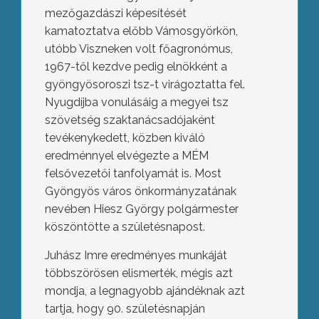
mezőgazdászi képesítését
kamatoztatva előbb Vámosgyörkön,
utóbb Viszneken volt főagronómus,
1967-től kezdve pedig elnökként a
gyöngyösoroszi tsz-t virágoztatta fel.
Nyugdíjba vonulásáig a megyei tsz
szövetség szaktanácsadójaként
tevékenykedett, közben kiváló
eredménnyel elvégezte a MÉM
felsővezetői tanfolyamát is. Most
Gyöngyös város önkormányzatának
nevében Hiesz György polgármester
köszöntötte a születésnapost.
Juhász Imre eredményes munkáját
többszörösen elismerték, mégis azt
mondja, a legnagyobb ajándéknak azt
tartja, hogy 90. születésnapján