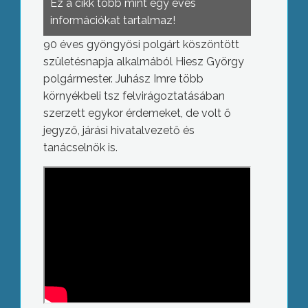
Ez a cikk több mint egy éves
információkat tartalmaz!
90 éves gyöngyösi polgárt köszöntött
születésnapja alkalmából Hiesz György
polgármester. Juhász Imre több
környékbeli tsz felvirágoztatásában
szerzett egykor érdemeket, de volt ő
jegyző, járási hivatalvezető és
tanácselnök is.