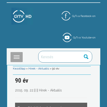
GyTv a Facebook-on
GyTv a Youtube-on
Kezdőlap
»
Hírek - Aktuális
»
90 év
90 év
2015. 09. 22.
||
||
Hírek - Aktuális