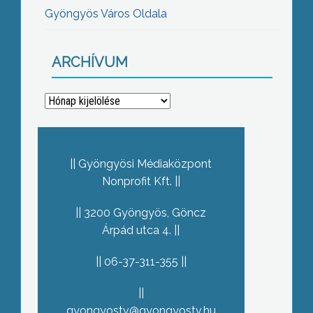
Gyöngyös Város Oldala
ARCHÍVUM
Archívum
Gyöngyösi Médiaközpont
Nonprofit Kft.
3200 Gyöngyös, Göncz
Árpád utca 4.
06-37-311-355
gyongyostv@gyongyostv.hu