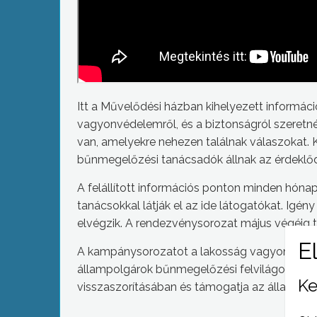
Itt a Művelődési házban kihelyezett informác
vagyonvédelemről, és a biztonságról szeretné
van, amelyekre nehezen találnak válaszokat
bűnmegelőzési tanácsadók állnak az érdeklő
A felállított információs ponton minden hón
tanácsokkal látják el az ide látogatókat. Igén
elvégzik. A rendezvénysorozat május végéig t
A kampánysorozatot a lakosság vagyonbizton
állampolgárok bűnmegelőzési felvilágosítása
Ke
visszaszorításában és támogatja az állampolg