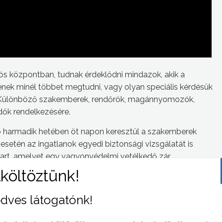
iós központban, tudnak érdeklődni mindazok, akik a
nek minél többet megtudni, vagy olyan speciális kérdésük
. Különböző szakemberek, rendőrök, magánnyomozók,
dők rendelkezésére.
ap harmadik hetében öt napon keresztül a szakemberek
y esetén az ingatlanok egyedi biztonsági vizsgálatát is
art, amelyet egy vagyonvédelmi vetélkedő zár.
ságának óvása hívta életre, amely kezdeményezés – az
 által – segít a vagyon elleni bűncselekmények számának
dves látogatónk!
árok önvédelmi készségeinek fejlesztését.