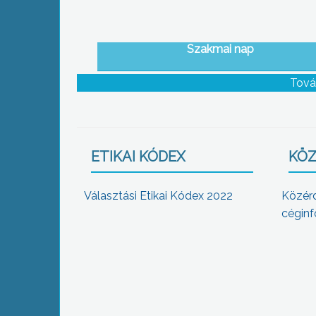
Szakmai nap
Tová
ETIKAI KÓDEX
KÖZ
Választási Etikai Kódex 2022
Közér
céginf