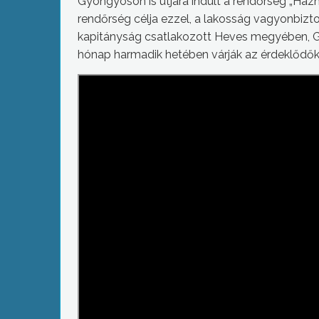
Gyöngyösön is útjára indult a rendőrség „H
rendőrség célja ezzel, a lakosság vagyonbi
kapitányság csatlakozott Heves megyében, G
hónap harmadik hetében várják az érdeklődő