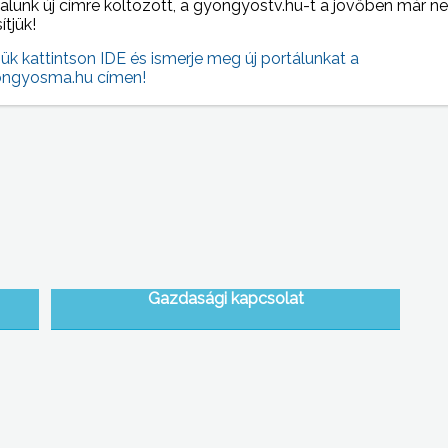
alunk új címre költözött, a gyongyostv.hu-t a jövőben már n
sítjük!
jük kattintson IDE és ismerje meg új portálunkat a
 NAPI HÍREI
(2015-10-15 )
ngyosma.hu címen!
Gazdasági kapcsolat