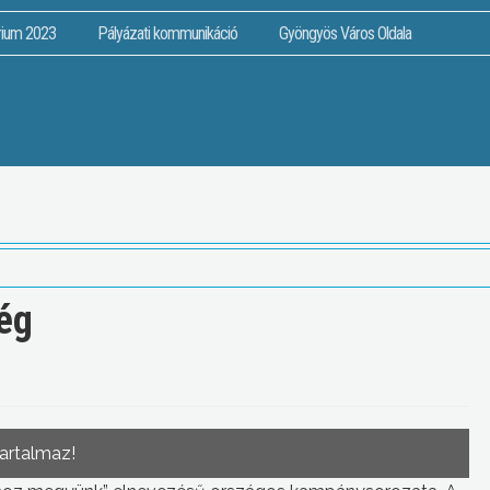
rium 2023
Pályázati kommunikáció
Gyöngyös Város Oldala
ég
tartalmaz!