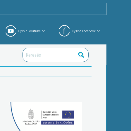
GyTv a Youtube-on
GyTv a Facebook-on