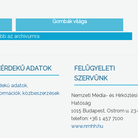
Gombák világa
bb az archívumra
ÉRDEKŰ ADATOK
FELÜGYELETI
SZERVÜNK
dekű adatok,
ormációk, közbeszerzések
Nemzeti Média- és Hírközlési
Hatóság
1015 Budapest, Ostrom u. 23
telefon: +36 1 457 7100
www.nmhh.hu