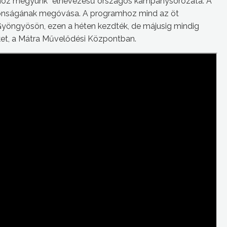
ázhoz megyünk” elnevezésű országos kampánysorozata. A
ztonságának megóvása. A programhoz mind az öt
yöngyösön, ezen a héten kezdték, de májusig mindig
ket, a Mátra Művelődési Központban.