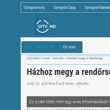
Gyöngyösma.hu
Gyöngyösi Újság
Gyöngyösi Kalendá
Hírek – ARCHÍVUM
Élő adás
Kezdőlap
»
Hírek - Aktuális
»
Házhoz megy a rendőrség
Házhoz megy a rendőrs
2015. 10. 15.
||
Hliva Éva
||
Hírek - Aktuális
Ez a cikk több mint egy éves információkat 