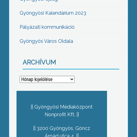
Gyöngyösi Kalendárium 2023
Pályázati kommunikáció
Gyöngyös Város Oldala
ARCHÍVUM
Archívum
Gyöngyösi Médiaközpont
Nonprofit Kft.
3200 Gyöngyös, Göncz
Árpád utca 4.