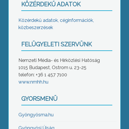
KÖZÉRDEKŰ ADATOK
Közérdekű adatok, céginformációk,
közbeszerzések
FELÜGYELETI SZERVÜNK
Nemzeti Média- és Hírközlési Hatóság
1015 Budapest, Ostrom u. 23-25
telefon: +36 1 457 7100
www.nmhh.hu
GYORSMENÜ
Gyöngyösma.hu
Gyöngyösi Újság