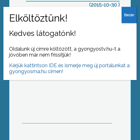
(2015-10-30 )
Mindenszentek
Kedves látogatónk!
Oldalunk új címre költözött, a gyongyostv.hu-t a
jövőben már nem frissítjük!
Kérjük kattintson IDE és ismerje meg új portálunkat a
gyongyosma.hu címen!
Sportnap a naperőműnél
Évértékelő