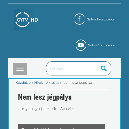
GyTv a Facebook-on
GyTv a Youtube-on
Kezdőlap
»
Hírek - Aktuális
»
Nem lesz jégpálya
Nem lesz jégpálya
2015. 10. 30.
||
||
Hírek - Aktuális