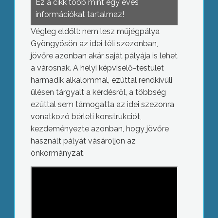
Ez a cikk több mint egy éves
információkat tartalmaz!
Végleg eldőlt: nem lesz műjégpálya
Gyöngyösön az idei téli szezonban,
jövőre azonban akár saját pályája is lehet
a városnak. A helyi képviselő-testület
harmadik alkalommal, ezúttal rendkívüli
ülésen tárgyalt a kérdésről, a többség
ezúttal sem támogatta az idei szezonra
vonatkozó bérleti konstrukciót,
kezdeményezte azonban, hogy jövőre
használt pályát vásároljon az
önkormányzat.