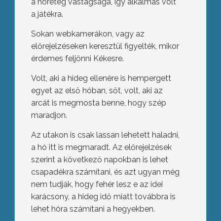
a hóréteg vastagsága, így alkalmas volt
a játékra.
Sokan webkamerákon, vagy az
előrejelzéseken keresztül figyelték, mikor
érdemes feljönni Kékesre.
Volt, aki a hideg ellenére is hempergett
egyet az első hóban, sőt, volt, aki az
arcát is megmosta benne, hogy szép
maradjon.
Az utakon is csak lassan lehetett haladni,
a hó itt is megmaradt. Az előrejelzések
szerint a következő napokban is lehet
csapadékra számítani, és azt ugyan még
nem tudják, hogy fehér lesz e az idei
karácsony, a hideg idő miatt továbbra is
lehet hóra számítani a hegyekben.