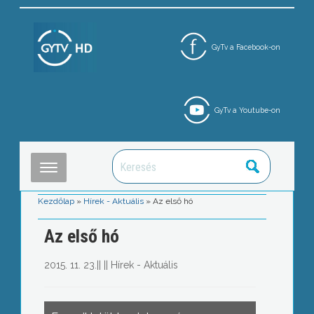
GyTv a Facebook-on
GyTv a Youtube-on
Kezdőlap
»
Hírek - Aktuális
»
Az első hó
Az első hó
2015. 11. 23.
||
||
Hírek - Aktuális