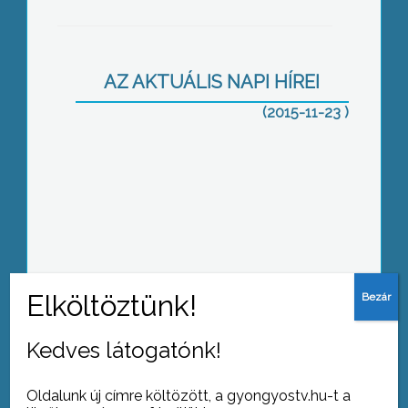
Veszélyes a szén-monoxid
AZ AKTUÁLIS NAPI HÍREI
(2015-11-23 )
Éles bírálat
Príma
Kedves látogatónk!
Oldalunk új címre költözött, a gyongyostv.hu-t a