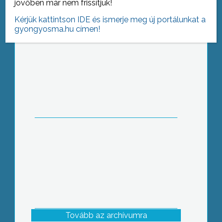
jövőben már nem frissítjük!
Kérjük kattintson IDE és ismerje meg új portálunkat a
gyongyosma.hu címen!
Jótékonyság
Tovább az archívumra