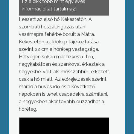
Ez a cikk több mint egy éves
információkat tartalmaz!
Leesett az első hó Kékestetőn. A
szombati hószállingózás után
vasárnapra fehérbe borult a Mátra.
Kékestetőn az Időkép tájékoztatása
szerint 22 cm a hóréteg vastagsága.
Hétvégén sokan már felkészülten,
nagykabátban és szánkóval érkeztek a
hegyekbe, volt, aki messzebbről érkezett
csak a hó miatt. Az előrejelzések szerint
marad a hűvös idő és a következő
napokban is lehet csapadékra számítani,
a hegyekben akár tovább duzzadhat a
hóréteg.