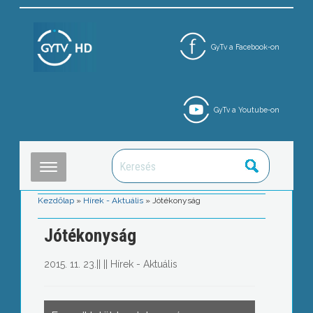
GyTv a Facebook-on
GyTv a Youtube-on
Kezdőlap
»
Hírek - Aktuális
»
Jótékonyság
Jótékonyság
2015. 11. 23.
||
||
Hírek - Aktuális