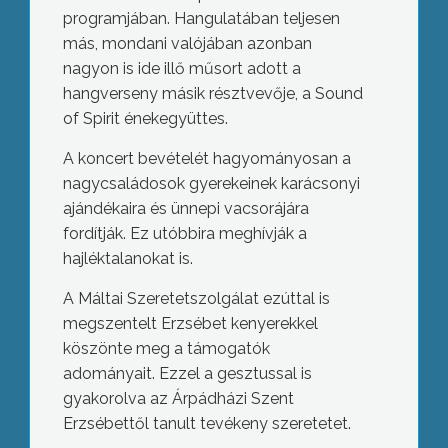
programjában. Hangulatában teljesen
más, mondani valójában azonban
nagyon is ide illő műsort adott a
hangverseny másik résztvevője, a Sound
of Spirit énekegyüttes.
A koncert bevételét hagyományosan a
nagycsaládosok gyerekeinek karácsonyi
ajándékaira és ünnepi vacsorájára
fordítják. Ez utóbbira meghívják a
hajléktalanokat is.
A Máltai Szeretetszolgálat ezúttal is
megszentelt Erzsébet kenyerekkel
köszönte meg a támogatók
adományait. Ezzel a gesztussal is
gyakorolva az Árpádházi Szent
Erzsébettől tanult tevékeny szeretetet.