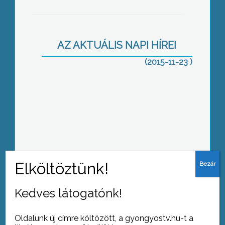
Az első hó
AZ AKTUÁLIS NAPI HÍREI
(2015-11-23 )
Veszélyes a szén-monoxid
Éles bírálat
Kedves látogatónk!
Oldalunk új címre költözött, a gyongyostv.hu-t a