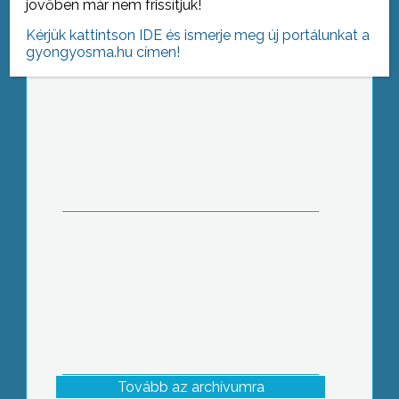
jövőben már nem frissítjük!
Kérjük kattintson IDE és ismerje meg új portálunkat a
gyongyosma.hu címen!
Príma
Tovább az archívumra