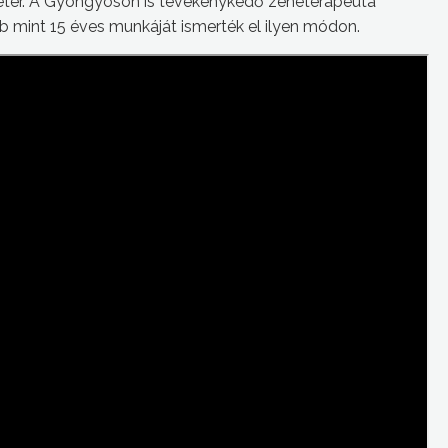
éter. A Gyöngyösön is tevékenykedő zeneterapeuta
bb mint 15 éves munkáját ismerték el ilyen módon.