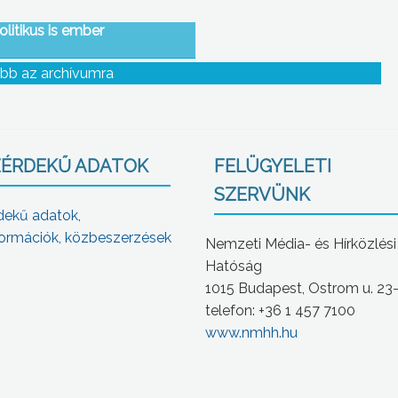
olitikus is ember
bb az archívumra
ÉRDEKŰ ADATOK
FELÜGYELETI
SZERVÜNK
dekű adatok,
ormációk, közbeszerzések
Nemzeti Média- és Hírközlési
Hatóság
1015 Budapest, Ostrom u. 23
telefon: +36 1 457 7100
www.nmhh.hu