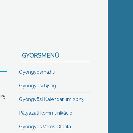
GYORSMENÜ
Gyöngyösma.hu
Gyöngyösi Újság
-25
Gyöngyösi Kalendárium 2023
Pályázati kommunikáció
Gyöngyös Város Oldala