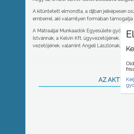
A kitüntetett elmondta, a díjban jelképesen o
emberrel, aki valamilyen formában támogatj
A Mátraaljai Munkaadók Egyesülete gyöngyösi 
Istvánnak, a Kelvin Kft. ügyvezetőjének, Nag
vezetőjének, valamint Angeli Lászlónak, a M
Ke
Old
fris
AZ AKTUÁLIS
Kér
gyo