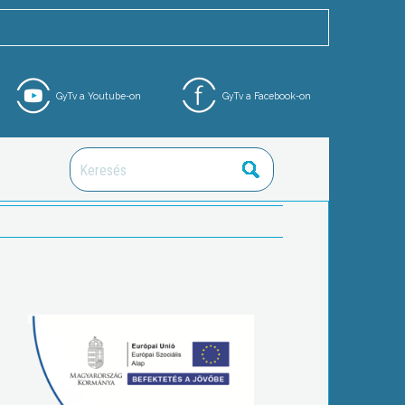
GyTv a Youtube-on
GyTv a Facebook-on