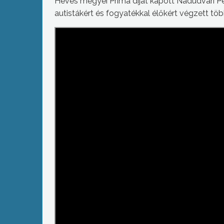
Heves megyei Prima díjat kapott Nádudvari P
autistákért és fogyatékkal élőkért végzett tö