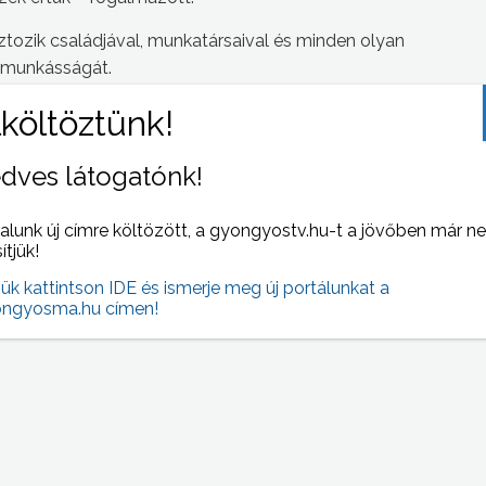
sztozik családjával, munkatársaival és minden olyan
a munkásságát.
vállalkozókat is díjazott az eseményen. Elismerték Tóth
y Róbertnek, a Radír Reklám és Média Ügynökség
átraCOMP Kft. ügyvezetőjének munkásságát is.
dves látogatónk!
alunk új címre költözött, a gyongyostv.hu-t a jövőben már n
sítjük!
 NAPI HÍREI
jük kattintson IDE és ismerje meg új portálunkat a
(2015-12-01 )
ngyosma.hu címen!