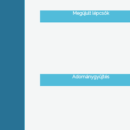
Megújult lépcsők
Adománygyűjtés