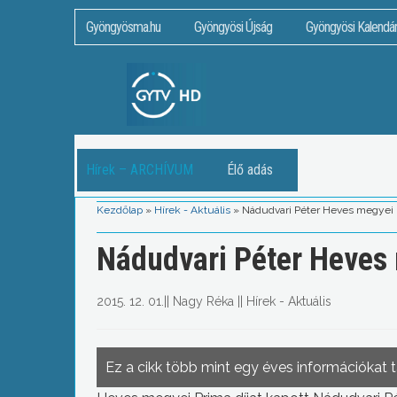
Gyöngyösma.hu
Gyöngyösi Újság
Gyöngyösi Kalendá
Hírek – ARCHÍVUM
Élő adás
Kezdőlap
»
Hírek - Aktuális
»
Nádudvari Péter Heves megyei 
Nádudvari Péter Heves 
2015. 12. 01.
||
Nagy Réka
||
Hírek - Aktuális
Ez a cikk több mint egy éves információkat 