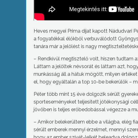
Heves megyei Prima díjat kapott Nádudvari Pé
a fogyatékkal élőkből verbuválódott Gyöngys
tanára már a jelölést is nagy megtiszteltetésk
– Rendkívül megtisztelő volt, hiszen tudtam a
Láttam a jelöltek névsorát és láttam azt, hog
munkásság áll a hátuk mögött, milyen értéket 
el, hogy egyáltalán a top 10-be bekerülök – 
Péter több mint 15 éve dolgozik sérült gyereke
sporteseményeket teljesített jótékonysági célla
jövőben is teljes erőbedobással végezze a mu
– Amikor belekerültem ebbe a világba, elég fi
sérült emberek mennyi érzelmet, mennyi szer
hogy az ember szívét-lelkét beleadva dolgoz