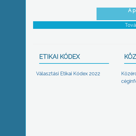
A p
Tová
ETIKAI KÓDEX
KÖZ
Választási Etikai Kódex 2022
Közér
céginf