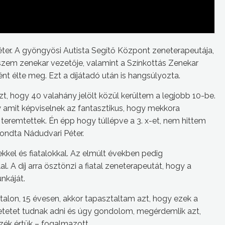
ter. A gyöngyösi Autista Segítő Központ zeneterapeutája,
zem zenekar vezetője, valamint a Színkottás Zenekar
ént élte meg. Ezt a díjátadó után is hangsúlyozta.
zt, hogy 40 valahány jelölt közül kerültem a legjobb 10-be.
y amit képviselnek az fantasztikus, hogy mekkora
teremtettek. Én épp hogy túllépve a 3. x-et, nem hittem
mondta Nádudvari Péter.
kkel és fiatalokkal. Az elmúlt években pedig
l. A díj arra ösztönzi a fiatal zeneterapeutát, hogy a
nkáját.
atalon, 15 évesen, akkor tapasztaltam azt, hogy ezek a
etetet tudnak adni és úgy gondolom, megérdemlik azt,
zék értük – fogalmazott.