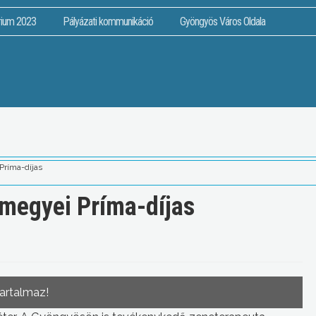
rium 2023
Pályázati kommunikáció
Gyöngyös Város Oldala
Príma-díjas
megyei Príma-díjas
tartalmaz!