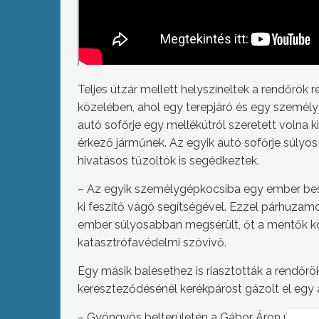
Teljes útzár mellett helyszíneltek a rendőrök
közelében, ahol egy terepjáró és egy személya
autó sofőrje egy mellékútról szeretett volna
érkező járműnek. Az egyik autó sofőrje súlyo
hivatásos tűzoltók is segédkeztek.
– Az egyik személygépkocsiba egy ember besz
ki feszítő vágó segítségével. Ezzel párhuzam
ember súlyosabban megsérült, őt a mentők kór
katasztrófavédelmi szóvivő.
Egy másik balesethez is riasztották a rendőrö
kereszteződésénél kerékpárost gázolt el egy 
– Gyöngyös belterületén a Gábor Áron úton kö