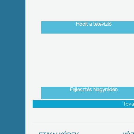
Hódít a televízió
Fejlesztés Nagyrédén
Tová