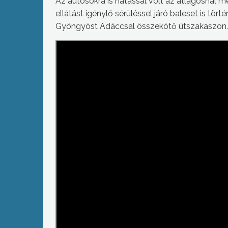
Az autósokra is hatással volt az átlagosnál m
ellátást igénylő sérüléssel járó baleset is tör
Gyöngyöst Adáccsal összekötő útszakaszon.