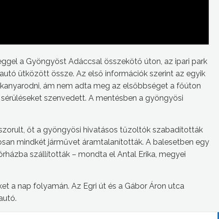
 reggel a Gyöngyöst Adáccsal összekötő úton, az ipari park
utó ütközött össze. Az első információk szerint az egyik
 kikanyarodni, ám nem adta meg az elsőbbséget a főúton
s sérüléseket szenvedett. A mentésben a gyöngyösi
orult, őt a gyöngyösi hivatásos tűzoltók szabadították
osan mindkét járművet áramtalanították. A balesetben egy
házba szállították – mondta el Antal Erika, megyei
ket a nap folyamán. Az Egri út és a Gábor Áron utca
autó.
zlekedett egy kerékpáros december 10-én 11 óra körüli