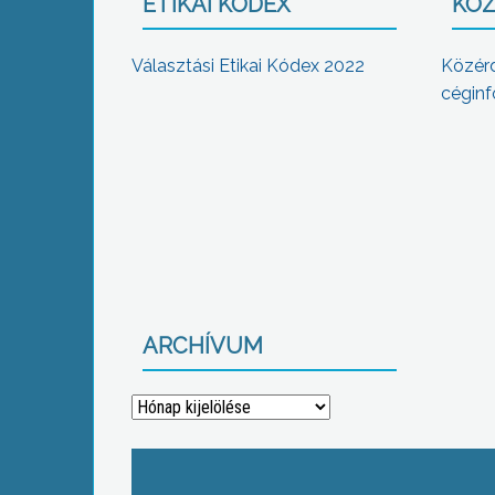
ETIKAI KÓDEX
KÖZ
Választási Etikai Kódex 2022
Közér
céginf
ARCHÍVUM
Archívum