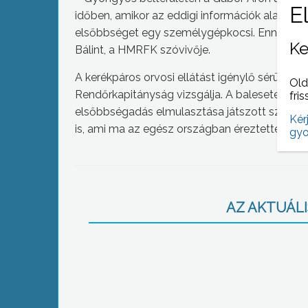
időben, amikor az eddigi információk alapján
elsőbbséget egy személygépkocsi. Ennek köve
Ke
Bálint, a HMRFK szóvivője.
A kerékpáros orvosi ellátást igénylő sérülése
Old
Rendőrkapitányság vizsgálja. A balesetekben
fris
elsőbbségadás elmulasztása játszott szerepet.
Kér
is, ami ma az egész országban éreztette hatá
gyo
AZ AKTUÁLIS