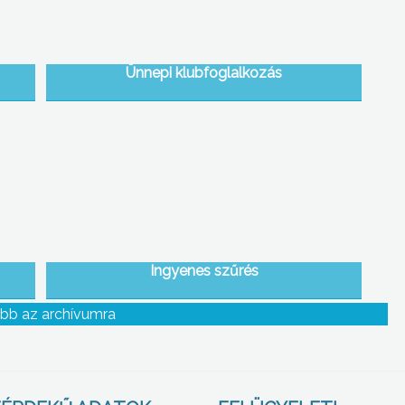
Ünnepi klubfoglalkozás
Ingyenes szűrés
bb az archívumra