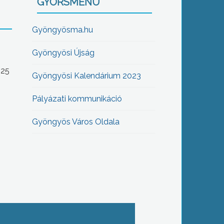
GYORSMENÜ
Gyöngyösma.hu
Gyöngyösi Újság
-25
Gyöngyösi Kalendárium 2023
Pályázati kommunikáció
Gyöngyös Város Oldala