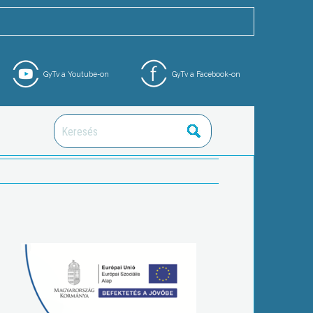
GyTv a Youtube-on
GyTv a Facebook-on