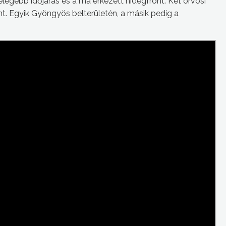
elegebb időjárás és a ma érkezett hidegfront. Két orvosi
tént. Egyik Gyöngyös belterületén, a másik pedig a