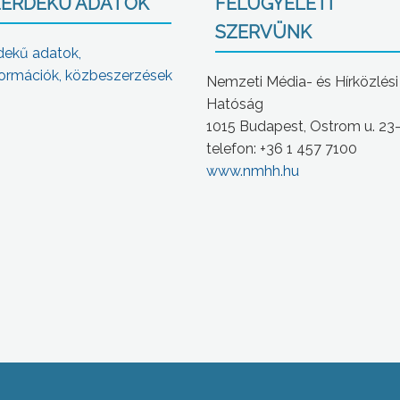
ÉRDEKŰ ADATOK
FELÜGYELETI
SZERVÜNK
dekű adatok,
ormációk, közbeszerzések
Nemzeti Média- és Hírközlési
Hatóság
1015 Budapest, Ostrom u. 23
telefon: +36 1 457 7100
www.nmhh.hu