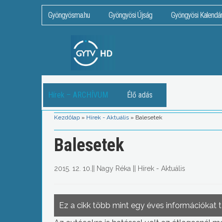
Gyöngyösma.hu
Gyöngyösi Újság
Gyöngyösi Kalendá
Hírek – ARCHÍVUM
Élő adás
Kezdőlap
»
Hírek - Aktuális
»
Balesetek
Balesetek
2015. 12. 10.
||
Nagy Réka
||
Hírek - Aktuális
Ez a cikk több mint egy éves információkat 