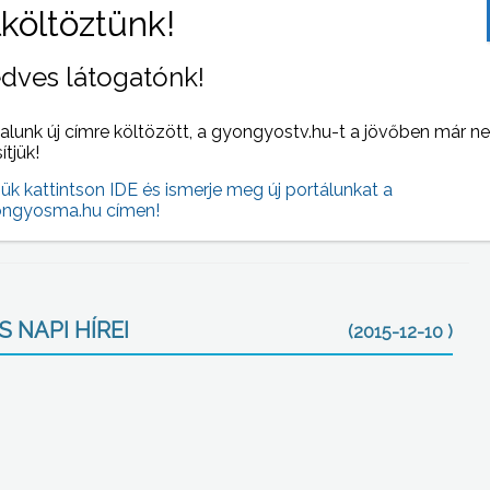
 egy kereszteződésben nem adta meg a neki járó
tkeztében elütötte a kerékpárost – részletezte Soltész
dves látogatónk!
ket szenvedett. Mind a két balesetet a Gyöngyösi
alunk új címre költözött, a gyongyostv.hu-t a jövőben már n
 vélhetően nem csak a nedves, csúszós út és az
sítjük!
 Az autósok reflexeire hatással lehetett az a hidegfront
jük kattintson IDE és ismerje meg új portálunkat a
sát.
ngyosma.hu címen!
 NAPI HÍREI
(2015-12-10 )