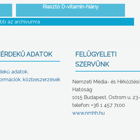
Riasztó D-vitamin-hiány
bb az archívumra
ÉRDEKŰ ADATOK
FELÜGYELETI
SZERVÜNK
dekű adatok,
ormációk, közbeszerzések
Nemzeti Média- és Hírközlési
Hatóság
1015 Budapest, Ostrom u. 23
telefon: +36 1 457 7100
www.nmhh.hu