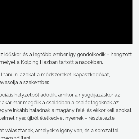
 az időskor, és a legtöbb ember így gondolkodik – hangzott
 amelyet a Kolping Házban tartott a napokban.
ll tanulni azokat a módszereket, kapaszkodókat,
avasolja a szakember.
ciális helyzetből adódik, amikor a nyugdíjazáskor az
gy akár már megélik a családban a családtagoknak az
 egyre inkább haladnak a magány felé, és ekkor kell azokat
telmet nyer, újból életkedvet nyernek – részletezte.
 választanak, amelyekre igény van, és a sorozattal
 megszólítani.