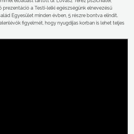
mel előadást tartott dr. Lovász Teréz pszichiáter,
ő prezentáció a Testi-lelki egészségünk elnevezésű
alád Egyesület minden évben, 5 részre bontva elindít.
elenlévők figyelmét, hogy nyugdíjas korban is lehet teljes