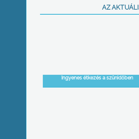
AZ AKTUÁLIS
Ingyenes étkezés a szünidőben