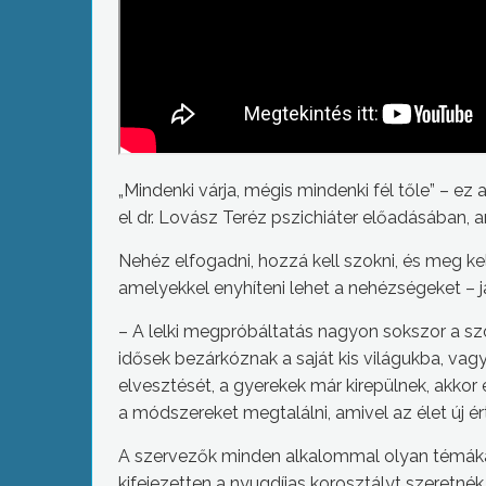
„Mindenki várja, mégis mindenki fél tőle” – ez
el dr. Lovász Teréz pszichiáter előadásában,
Nehéz elfogadni, hozzá kell szokni, és meg ke
amelyekkel enyhíteni lehet a nehézségeket – j
– A lelki megpróbáltatás nagyon sokszor a szo
idősek bezárkóznak a saját kis világukba, va
elvesztését, a gyerekek már kirepülnek, akkor
a módszereket megtalálni, amivel az élet új ér
A szervezők minden alkalommal olyan témákat
kifejezetten a nyugdíjas korosztályt szeretnék