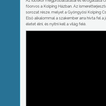
Az időskor megpróbáltatásai és elfogadása cím
főorvos a Kolping Házban. Az ismeretterjeszt
sorozat része, melyet a Gyöngyösi Kolping Cs
Első alkalommal a szakember arra hívta fel a j
életet élni, és nyitni kell a világ felé.