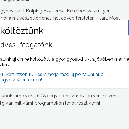
úgynevezett Kolping Akadémiai Keretben valamilyen
 hol a művészettörténet, hol egyéb területen – tart. Most
egőrzését célzó előadásokat, ismeretterjesztő sorozatot
esület vezetője.
dves látogatónk!
, tehát ahhoz, hogy időskorban ne maradjunk egyedül,
és család felé.
alunk új címre költözött, a gyongyostv.hu-t a jövőben már n
ül életünkben, ugyanez a közeg meg fog maradni az
sítjük!
i, illetve időskorban új közösségeket kell keresni,
jük kattintson IDE és ismerje meg új portálunkat a
 olyan dolgokat is, amit akkor kezdünk el, amire addig
ngyosma.hu címen!
s klubok, amelyekből Gyöngyösön számtalan van, hiszen
ndig van mit várni, programokon lehet részt venni.