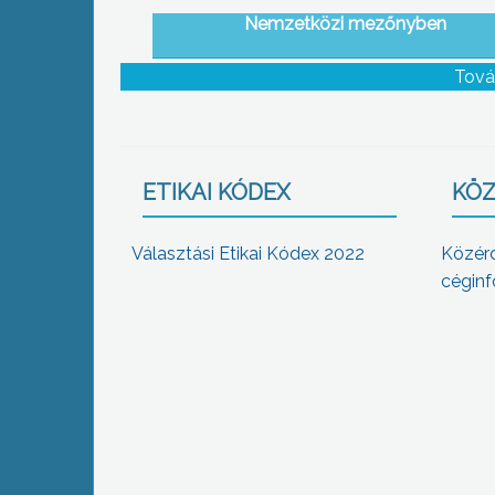
Nemzetközi mezőnyben
Tová
ETIKAI KÓDEX
KÖZ
Választási Etikai Kódex 2022
Közér
céginf