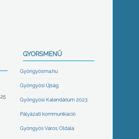
GYORSMENÜ
Gyöngyösma.hu
Gyöngyösi Újság
-25
Gyöngyösi Kalendárium 2023
Pályázati kommunikáció
Gyöngyös Város Oldala