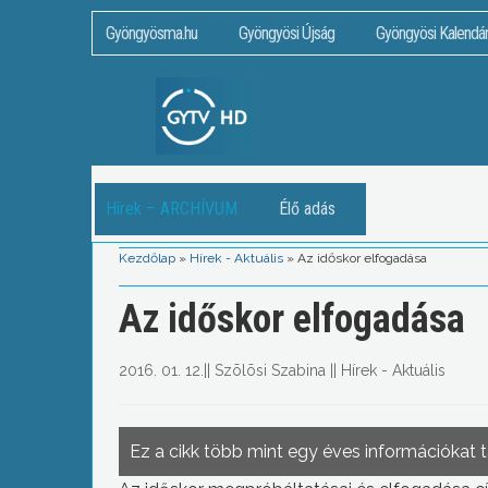
Gyöngyösma.hu
Gyöngyösi Újság
Gyöngyösi Kalendá
Hírek – ARCHÍVUM
Élő adás
Kezdőlap
»
Hírek - Aktuális
»
Az időskor elfogadása
Az időskor elfogadása
2016. 01. 12.
||
Szõlõsi Szabina
||
Hírek - Aktuális
Ez a cikk több mint egy éves információkat 