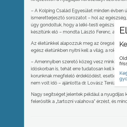
– A Kolping Család Egyesület minden évben 
ismeretterjesztő sorozatot – hol az egészség,
úgy gondoltuk, hogy a lelki-testi egészség m
készítünk elő – mondta László Ferenc, az egy
Ke
Az életünkkel alapozzuk meg az öregségünket
egész életünkben nyitni kell a világ, a rokonok 
Old
– Amennyiben szerető közeg vesz minket kör
fris
időskorban is, tehát erre tudatosan kell készüln
Kér
korunknak megfelelő érdeklődést, esetleg még
gyo
nem volt idő – ajánlotta dr. Lovász Teréz.
Nagy segítséget jelentek például a nyugdíja
felerősítik a „tartozni valahova” érzést, és mi