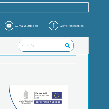
GyTv a Youtube-on
GyTv a Facebook-on