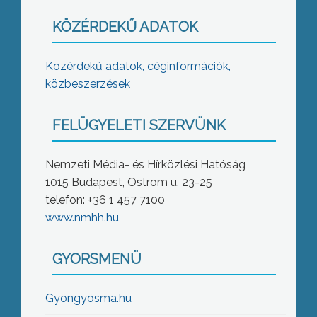
KÖZÉRDEKŰ ADATOK
Közérdekű adatok, céginformációk,
közbeszerzések
FELÜGYELETI SZERVÜNK
Nemzeti Média- és Hírközlési Hatóság
1015 Budapest, Ostrom u. 23-25
telefon: +36 1 457 7100
www.nmhh.hu
GYORSMENÜ
Gyöngyösma.hu