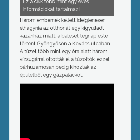
Ez a cikk több mint egy éves
információkat tartalmaz!
Három embernek kellett ideiglenesen
elhagynia az otthonát egy kigyulladt
kazánház miatt, a baleset tegnap este
történt Gyöngyösön a Kovács utcában.
A tüzet több mint egy óra alatt három
vízsugárral oltották el a tűzoltók, ezzel
párhuzamosan pedig kihoztak az
épületből egy gázpalackot.