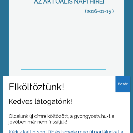
AZ AKTUÁLIS NAPI HÍREI
(2016-01-15 )
Megszűnt a készültség
Gazdasági évnyitó
Kedves látogatónk!
Oldalunk új címre költözött, a gyongyostv.hu-t a
jövőben már nem frissítjük!
Kérjük kattintson IDE és ismerje meg új portálunkat a