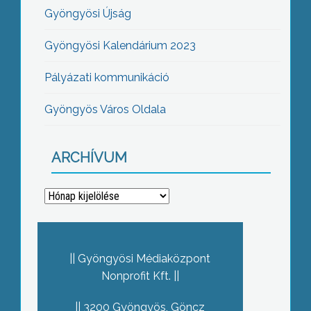
Gyöngyösi Újság
Gyöngyösi Kalendárium 2023
Pályázati kommunikáció
Gyöngyös Város Oldala
ARCHÍVUM
Archívum
Gyöngyösi Médiaközpont
Nonprofit Kft.
3200 Gyöngyös, Göncz