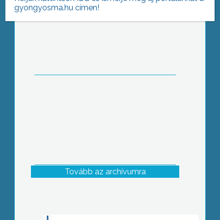
gyongyosma.hu címen!
Unokázós csalók
Tovább az archívumra