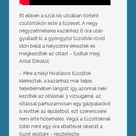
Itt ebben a szűk kis utcában történt
csütörtökön este a tűzeset. A négy
négyzetméteres kazánház 6 óra után
gyulladt ki, a gyöngyösi tűzoltók rövid
időn belül a helyszínre érkeztek és
megkezdték az oltást – tudtuk meg
Antal Erikától.
– Mire a helyi hivatásos tűzoltók
kiérkeztek, a kazánház már teljes
terjedelmében lángolt, így azonnal neki
kezdtek az oltásnak 3 vízsugárral, az
oltással párhuzamosan egy gázpalackot
is kivittek az épületből, ezt szerencsére
nem érte hőterhelés. Végül a tűzoltóknak
több mint egy óra elteltével sikerült a
tüzet eloltani – részletezte.