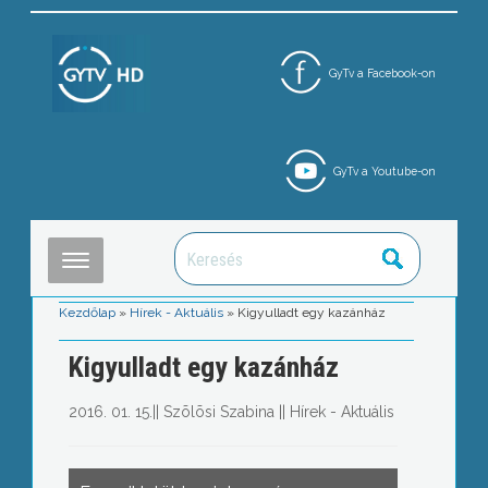
GyTv a Facebook-on
GyTv a Youtube-on
Kezdőlap
»
Hírek - Aktuális
»
Kigyulladt egy kazánház
Kigyulladt egy kazánház
2016. 01. 15.
||
Szõlõsi Szabina
||
Hírek - Aktuális