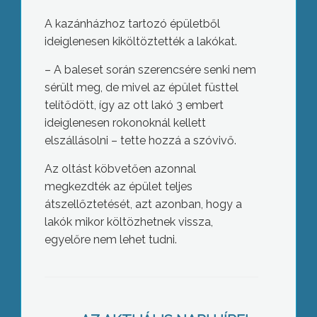
A kazánházhoz tartozó épületből
ideiglenesen kiköltöztették a lakókat.
– A baleset során szerencsére senki nem
sérült meg, de mivel az épület füsttel
telítődött, így az ott lakó 3 embert
ideiglenesen rokonoknál kellett
elszállásolni – tette hozzá a szóvivő.
Az oltást köbvetően azonnal
megkezdték az épület teljes
átszellőztetését, azt azonban, hogy a
lakók mikor költözhetnek vissza,
egyelőre nem lehet tudni.
Változik a műszaki vizsga