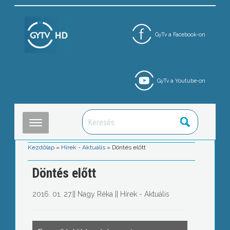
GyTv a Facebook-on
GyTv a Youtube-on
Kezdőlap
»
Hírek - Aktuális
»
Döntés előtt
Döntés előtt
2016. 01. 27.
||
Nagy Réka
||
Hírek - Aktuális