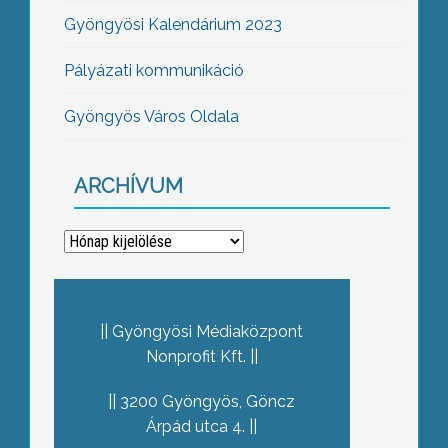
Gyöngyösi Kalendárium 2023
Pályázati kommunikáció
Gyöngyös Város Oldala
ARCHÍVUM
Archívum
Gyöngyösi Médiaközpont
Nonprofit Kft.
3200 Gyöngyös, Göncz
Árpád utca 4.