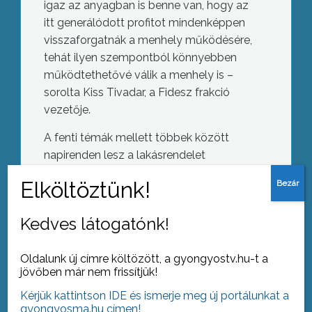
igaz az anyagban is benne van, hogy az
itt generálódott profitot mindenképpen
visszaforgatnák a menhely működésére,
tehát ilyen szempontból könnyebben
működtethetővé válik a menhely is –
sorolta Kiss Tivadar, a Fidesz frakció
vezetője.
A fenti témák mellett többek között
napirenden lesz a lakásrendelet
módosítása, valamint a lakás- és helyi
támogatási ügyekben hozott döntések
Jótékonysági városbál
is.
Kedves látogatónk!
Oldalunk új címre költözött, a gyongyostv.hu-t a
jövőben már nem frissítjük!
AZ AKTUÁLIS NAPI HÍREI
Kérjük kattintson IDE és ismerje meg új portálunkat a
gyongyosma.hu címen!
(2016-01-27 )