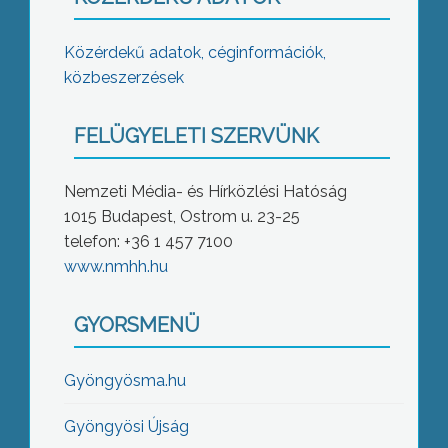
Közérdekű adatok, céginformációk,
közbeszerzések
FELÜGYELETI SZERVÜNK
Nemzeti Média- és Hírközlési Hatóság
1015 Budapest, Ostrom u. 23-25
telefon: +36 1 457 7100
www.nmhh.hu
GYORSMENÜ
Gyöngyösma.hu
Gyöngyösi Újság