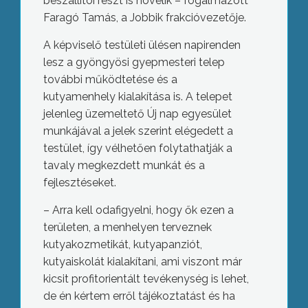
beszállítói részt is növelik – fogalmazott
Faragó Tamás, a Jobbik frakcióvezetője.
A képviselő testületi ülésen napirenden
lesz a gyöngyösi gyepmesteri telep
további működtetése és a
kutyamenhely kialakítása is. A telepet
jelenleg üzemeltető Új nap egyesület
munkájával a jelek szerint elégedett a
testület, így vélhetően folytathatják a
tavaly megkezdett munkát és a
fejlesztéseket.
– Arra kell odafigyelni, hogy ők ezen a
területen, a menhelyen terveznek
kutyakozmetikát, kutyapanziót,
kutyaiskolát kialakítani, ami viszont már
kicsit profitorientált tevékenység is lehet,
de én kértem erről tájékoztatást és ha