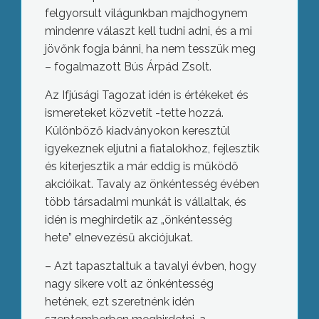
felgyorsult világunkban majdhogynem
mindenre választ kell tudni adni, és a mi
jövőnk fogja bánni, ha nem tesszük meg
– fogalmazott Bús Árpád Zsolt.
Az Ifjúsági Tagozat idén is értékeket és
ismereteket közvetít -tette hozzá.
Különböző kiadványokon keresztül
igyekeznek eljutni a fiatalokhoz, fejlesztik
és kiterjesztik a már eddig is működő
akcióikat. Tavaly az önkéntesség évében
több társadalmi munkát is vállaltak, és
idén is meghirdetik az „önkéntesség
hete” elnevezésű akciójukat.
– Azt tapasztaltuk a tavalyi évben, hogy
nagy sikere volt az önkéntesség
hetének, ezt szeretnénk idén