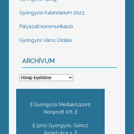
Gyöngyösi Kalendárium 2023
Pályázati kommunikáció
Gyöngyös Város Oldala
ARCHÍVUM
Archívum
Gyöngyösi Médiaközpont
Nonprofit Kft.
3200 Gyöngyös, Göncz
Árpád utca 4.