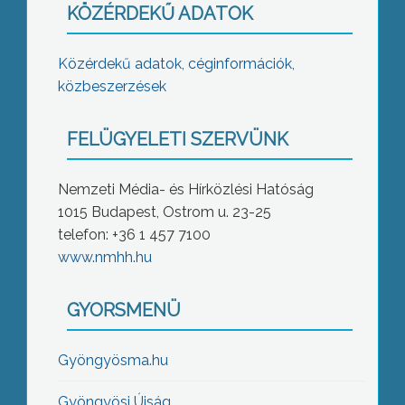
KÖZÉRDEKŰ ADATOK
Közérdekű adatok, céginformációk,
közbeszerzések
FELÜGYELETI SZERVÜNK
Nemzeti Média- és Hírközlési Hatóság
1015 Budapest, Ostrom u. 23-25
telefon: +36 1 457 7100
www.nmhh.hu
GYORSMENÜ
Gyöngyösma.hu
Gyöngyösi Újság