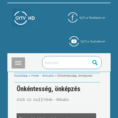
GyTv a Facebook-on
GyTv a Youtube-on
Kezdőlap
»
Hírek - Aktuális
»
Önkéntesség, önképzés
Önkéntesség, önképzés
2016. 02. 04.
||
||
Hírek - Aktuális