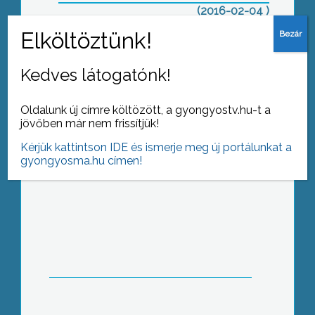
(2016-02-04 )
Jön az influenza
Kedves látogatónk!
Oldalunk új címre költözött, a gyongyostv.hu-t a
jövőben már nem frissítjük!
Kérjük kattintson IDE és ismerje meg új portálunkat a
gyongyosma.hu címen!
Ruszin közmeghallgatás
Átmenetileg a strandon úsznak