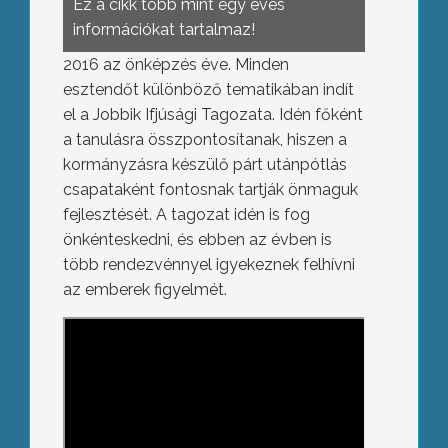
Ez a cikk több mint egy éves
információkat tartalmaz!
2016 az önképzés éve. Minden
esztendőt különböző tematikában indít
el a Jobbik Ifjúsági Tagozata. Idén főként
a tanulásra összpontosítanak, hiszen a
kormányzásra készülő párt utánpótlás
csapataként fontosnak tartják önmaguk
fejlesztését. A tagozat idén is fog
önkénteskedni, és ebben az évben is
több rendezvénnyel igyekeznek felhívni
az emberek figyelmét.