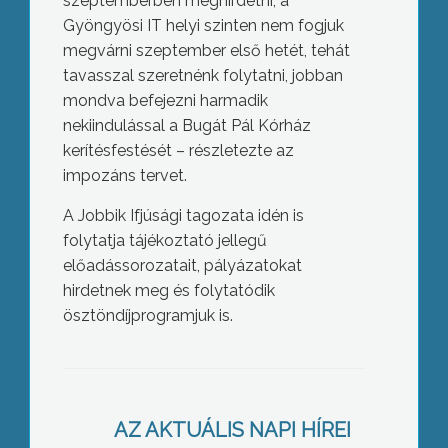
szeptemberben meghirdetni, a
Gyöngyösi IT helyi szinten nem fogjuk
megvárni szeptember első hetét, tehát
tavasszal szeretnénk folytatni, jobban
mondva befejezni harmadik
nekiindulással a Bugát Pál Kórház
kerítésfestését – részletezte az
impozáns tervet.
A Jobbik Ifjúsági tagozata idén is
folytatja tájékoztató jellegű
előadássorozatait, pályázatokat
hirdetnek meg és folytatódik
ösztöndíjprogramjuk is.
Borok és pálinkák
AZ AKTUÁLIS NAPI HÍREI