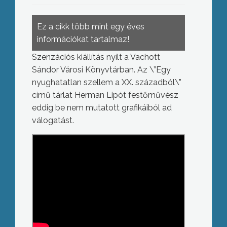
Ez a cikk több mint egy éves
információkat tartalmaz!
Szenzációs kiállítás nyílt a Vachott
Sándor Városi Könyvtárban. Az \”Egy
nyughatatlan szellem a XX. századból\”
című tárlat Herman Lipót festőművész
eddig be nem mutatott grafikáiból ad
válogatást.