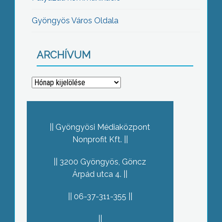
Gyöngyös Város Oldala
ARCHÍVUM
Archívum
Gyöngyösi Médiaközpont
Nonprofit Kft.
3200 Gyöngyös, Göncz
Árpád utca 4.
06-37-311-355