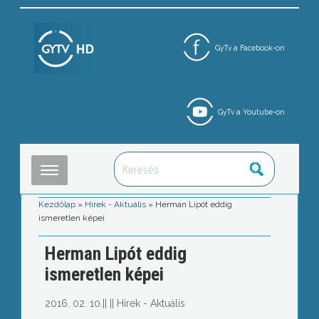
GyTv a Facebook-on
GyTv a Youtube-on
Kezdőlap
»
Hírek - Aktuális
»
Herman Lipót eddig
ismeretlen képei
Herman Lipót eddig
ismeretlen képei
2016. 02. 10.
||
||
Hírek - Aktuális