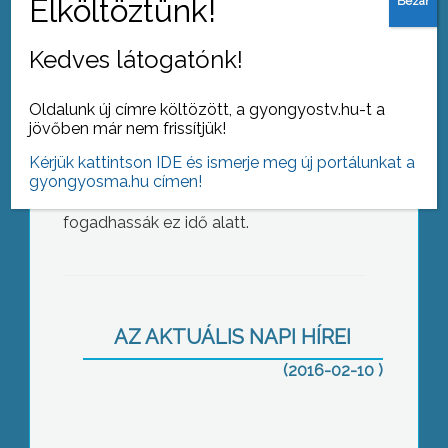
festményeken látni – fogalmazott.
A Herman Lipót grafikáit, vázlatait,
Kedves látogatónk!
személyes tárgyait és dokumentumait
bemutató kiállítás legalább 3 hónapon
Oldalunk új címre költözött, a gyongyostv.hu-t a
át lesz látható a Vachott Sándor Városi
jövőben már nem frissítjük!
Könyvtárban. A kiállítás készítőinek nagy
Kérjük kattintson IDE és ismerje meg új portálunkat a
vágya, hogy a gyöngyösi és környékbeli
Önkéntesek támogatása
gyongyosma.hu címen!
iskolák diákcsoportjait, osztályait is
fogadhassák ez idő alatt.
AZ AKTUÁLIS NAPI HÍREI
Súlyos baleset
(2016-02-10 )