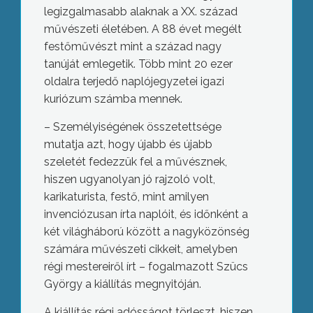
legizgalmasabb alaknak a XX. század
művészeti életében. A 88 évet megélt
festőművészt mint a század nagy
tanúját emlegetik. Több mint 20 ezer
oldalra terjedő naplójegyzetei igazi
kuriózum számba mennek.
– Személyiségének összetettsége
mutatja azt, hogy újabb és újabb
szeletét fedezzük fel a művésznek,
hiszen ugyanolyan jó rajzoló volt,
karikaturista, festő, mint amilyen
invenciózusan írta naplóit, és időnként a
két világháború között a nagyközönség
számára művészeti cikkeit, amelyben
régi mestereiről írt – fogalmazott Szücs
György a kiállítás megnyitóján.
A kiállítás régi adósságot törleszt, hiszen