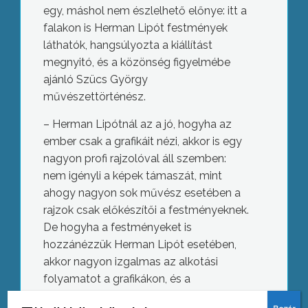
egy, máshol nem észlelhető előnye: itt a
falakon is Herman Lipót festmények
láthatók, hangsúlyozta a kiállítást
megnyitó, és a közönség figyelmébe
ajánló Szücs György
művészettörténész.
– Herman Lipótnál az a jó, hogyha az
ember csak a grafikáit nézi, akkor is egy
nagyon profi rajzolóval áll szemben:
nem igényli a képek támaszát, mint
ahogy nagyon sok művész esetében a
rajzok csak előkészítői a festményeknek.
De hogyha a festményeket is
hozzánézzük Herman Lipót esetében,
akkor nagyon izgalmas az alkotási
folyamatot a grafikákon, és a
befejezettségét a hasonló témájú