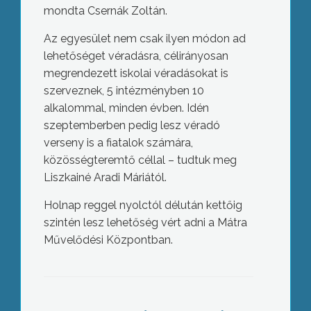
mondta Csernák Zoltán.
Az egyesület nem csak ilyen módon ad
lehetőséget véradásra, célirányosan
megrendezett iskolai véradásokat is
szerveznek, 5 intézményben 10
alkalommal, minden évben. Idén
szeptemberben pedig lesz véradó
verseny is a fiatalok számára,
közösségteremtő céllal – tudtuk meg
Liszkainé Aradi Máriától.
Holnap reggel nyolctól délután kettőig
szintén lesz lehetőség vért adni a Mátra
Művelődési Központban.
Aludj máskor!