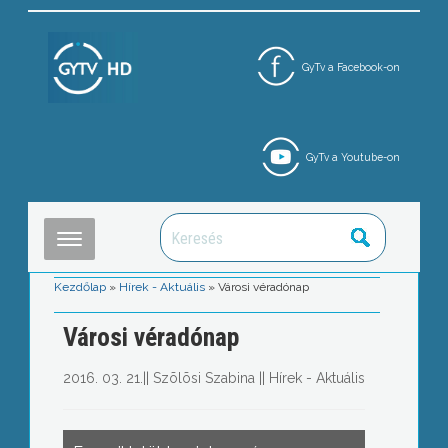
GyTv a Facebook-on
GyTv a Youtube-on
Kezdőlap
»
Hírek - Aktuális
»
Városi véradónap
Városi véradónap
2016. 03. 21.
||
Szõlõsi Szabina
||
Hírek - Aktuális