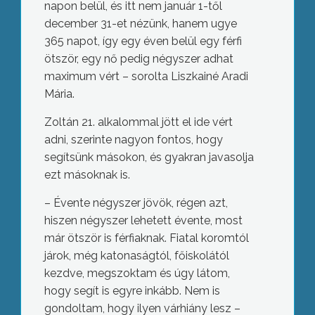
napon belül, és itt nem január 1-től
december 31-et nézünk, hanem ugye
365 napot, így egy éven belül egy férfi
ötször, egy nő pedig négyszer adhat
maximum vért – sorolta Liszkainé Aradi
Mária.
Zoltán 21. alkalommal jött el ide vért
adni, szerinte nagyon fontos, hogy
segítsünk másokon, és gyakran javasolja
ezt másoknak is.
– Évente négyszer jövök, régen azt,
hiszen négyszer lehetett évente, most
már ötször is férfiaknak. Fiatal koromtól
járok, még katonaságtól, főiskolától
kezdve, megszoktam és úgy látom,
hogy segít is egyre inkább. Nem is
gondoltam, hogy ilyen várhiány lesz –