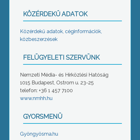
KÖZÉRDEKŰ ADATOK
Közérdekű adatok, céginformációk,
közbeszerzések
FELÜGYELETI SZERVÜNK
Nemzeti Média- és Hírközlési Hatóság
1015 Budapest, Ostrom u. 23-25
telefon: +36 1 457 7100
www.nmhh.hu
GYORSMENÜ
Gyöngyösma.hu