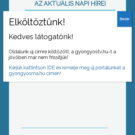
AZ AKTUÁLIS NAPI HÍREI
(2016-03-21 )
Hetvenedik születésnap
Kedves látogatónk!
Oldalunk új címre költözött, a gyongyostv.hu-t a
jövőben már nem frissítjük!
Kérjük kattintson IDE és ismerje meg új portálunkat a
gyongyosma.hu címen!
A Föld órája