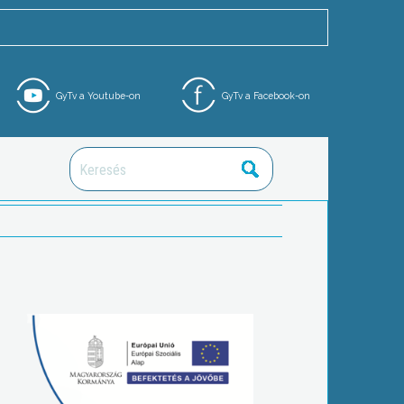
GyTv a Youtube-on
GyTv a Facebook-on