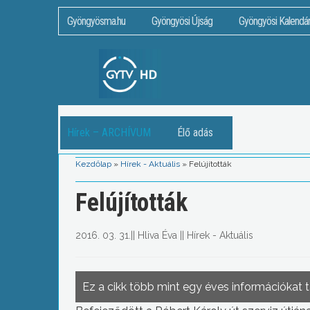
Gyöngyösma.hu
Gyöngyösi Újság
Gyöngyösi Kalendá
Hírek – ARCHÍVUM
Élő adás
Kezdőlap
»
Hírek - Aktuális
»
Felújították
Felújították
2016. 03. 31.
||
Hliva Éva
||
Hírek - Aktuális
Ez a cikk több mint egy éves információkat 