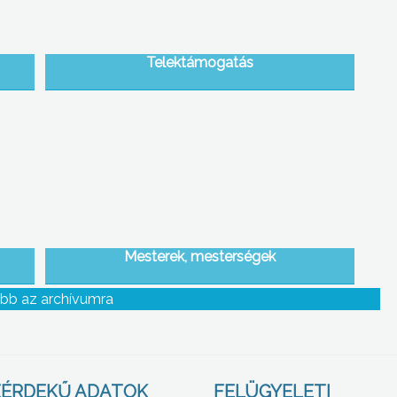
Telektámogatás
Mesterek, mesterségek
bb az archívumra
ÉRDEKŰ ADATOK
FELÜGYELETI