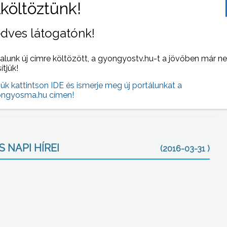
a – hangsúlyozta.
dves látogatónk!
szetű betoncsöveit cserélték ki. A műszaki beruházásnál
elező a határidő előtt adta át a munkaterületet. Ez a
alunk új címre költözött, a gyongyostv.hu-t a jövőben már n
sítjük!
s utcák csapadékvíz elvezetésének több éves
jük kattintson IDE és ismerje meg új portálunkat a
elújításával az ott élők parkolási problémáját orvosolták.
ngyosma.hu címen!
 NAPI HÍREI
(2016-03-31 )