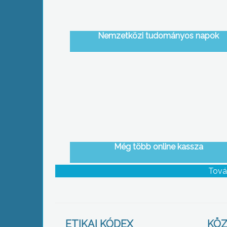
Nemzetközi tudományos napok
Még több online kassza
Tová
ETIKAI KÓDEX
KÖZ