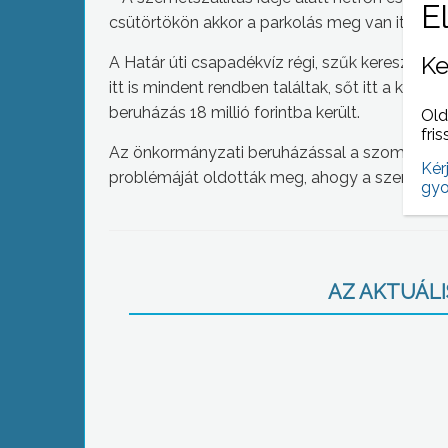
csütörtökön akkor a parkolás meg van itt tiltv
Ke
A Határ úti csapadékvíz régi, szűk keresztmet
itt is mindent rendben találtak, sőt itt a kivit
beruházás 18 millió forintba került.
Old
fris
Az önkormányzati beruházással a szomszédo
Kér
problémáját oldották meg, ahogy a szerviz út f
gyo
AZ AKTUÁLIS