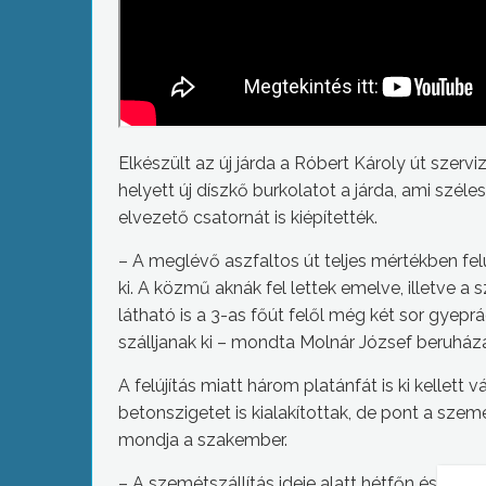
Elkészült az új járda a Róbert Károly út szerv
helyett új díszkő burkolatot a járda, ami széle
elvezető csatornát is kiépítették.
– A meglévő aszfaltos út teljes mértékben felú
ki. A közmű aknák fel lettek emelve, illetve a s
látható is a 3-as főút felől még két sor gyepr
szálljanak ki – mondta Molnár József beruház
A felújítás miatt három platánfát is ki kellett 
betonszigetet is kialakítottak, de pont a szem
mondja a szakember.
– A szemétszállítás ideje alatt hétfőn és pénte