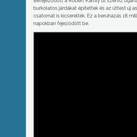
Befejeződött a Róbert Károly út szerviz útjának
burkolatos járdákat építettek és az úttest új 
csatornát is kicserélték. Ez a beruházás 18 mil
napokban fejeződött be.