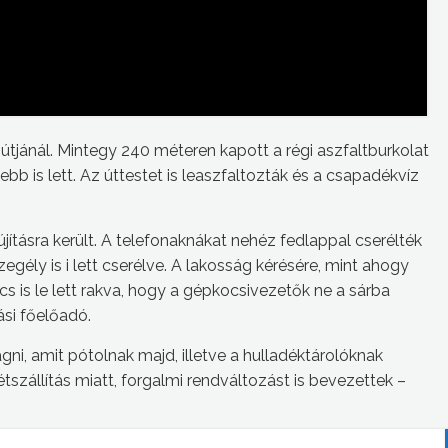
izútjánál. Mintegy 240 méteren kapott a régi aszfaltburkolat
sebb is lett. Az úttestet is leaszfaltozták és a csapadékvíz
jításra került. A telefonaknákat nehéz fedlappal cserélték
zegély is i lett cserélve. A lakosság kérésére, mint ahogy
ács is le lett rakva, hogy a gépkocsivezetők ne a sárba
ási főelőadó.
vágni, amit pótolnak majd, illetve a hulladéktárolóknak
étszállítás miatt, forgalmi rendváltozást is bevezettek –
ken illetve a zöldhulladék szállítás ideje alatt kéthetente