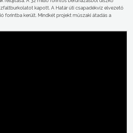
 felújítása. A 32 millió forintos beruházásból díszkő
aszfaltburkolatot kapott. A Határ úti csapadékvíz elvezető
lió forintba került. Mindkét projekt műszaki átadás a