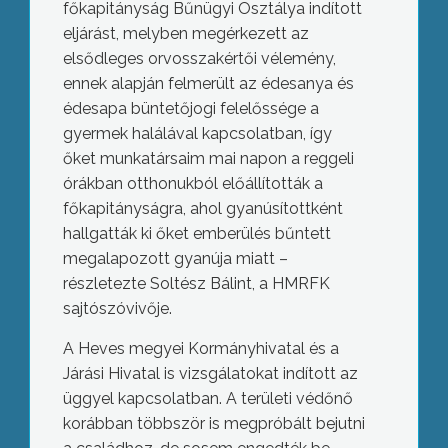
főkapitányság Bűnügyi Osztálya indított
eljárást, melyben megérkezett az
elsődleges orvosszakértői vélemény,
ennek alapján felmerült az édesanya és
édesapa büntetőjogi felelőssége a
gyermek halálával kapcsolatban, így
őket munkatársaim mai napon a reggeli
órákban otthonukból előállították a
főkapitányságra, ahol gyanúsítottként
hallgatták ki őket emberülés bűntett
megalapozott gyanúja miatt –
részletezte Soltész Bálint, a HMRFK
sajtószóvivője.
A Heves megyei Kormányhivatal és a
Járási Hivatal is vizsgálatokat indított az
üggyel kapcsolatban. A területi védőnő
korábban többször is megpróbált bejutni