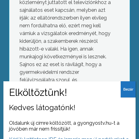
közleményt juttatott el televíziónkhoz a
sajnálatos eset kapcsán, melyben azt
írják: az ellátórendszerben ilyen elvileg
nem fordulhatna elő, ezért meg kell
várniuk a vizsgálatok eredményét, hogy
kiderüljön, a szakemberek részéről
hibázott-e valaki. Ha igen, annak
munkajogi következményei is lesznek.
Sajnos ez az eset is rávilágít, hogy a
gyermekvédelmi rendszer
felülvizsgálatra szorul, és
törvénymódosításokra van szükség.
További tájékoztatást jövő hét hétfőre
Az Év gyára a Magnetec-Ungarn Kft.
Kedves látogatónk!
ígértek.
Oldalunk új címre költözött, a gyongyostv.hu-t a
jövőben már nem frissítjük!