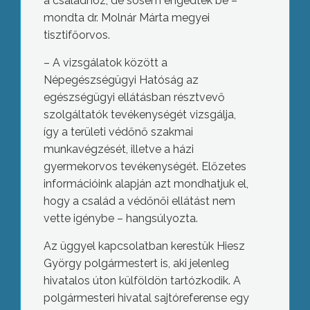
a családhoz, de sosem engedték be –
mondta dr. Molnár Márta megyei
tisztifőorvos.
– A vizsgálatok között a
Népegészségügyi Hatóság az
egészségügyi ellátásban résztvevő
szolgáltatók tevékenységét vizsgálja,
így a területi védőnő szakmai
munkavégzését, illetve a házi
gyermekorvos tevékenységét. Előzetes
információink alapján azt mondhatjuk el,
hogy a család a védőnői ellátást nem
vette igénybe – hangsúlyozta.
Az üggyel kapcsolatban kerestük Hiesz
György polgármestert is, aki jelenleg
hivatalos úton külföldön tartózkodik. A
polgármesteri hivatal sajtóreferense egy