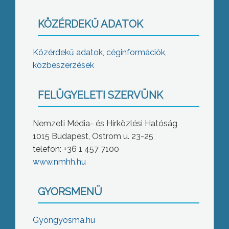
KÖZÉRDEKŰ ADATOK
Közérdekű adatok, céginformációk,
közbeszerzések
FELÜGYELETI SZERVÜNK
Nemzeti Média- és Hírközlési Hatóság
1015 Budapest, Ostrom u. 23-25
telefon: +36 1 457 7100
www.nmhh.hu
GYORSMENÜ
Gyöngyösma.hu