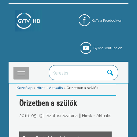
GyTv a Facebook-on
GyTv a Youtube-on
Kezdőlap
»
Hírek - Aktuális
»
Õrizetben a szülők
Õrizetben a szülők
2016. 05. 19.
||
Szõlõsi Szabina
||
Hírek - Aktuális