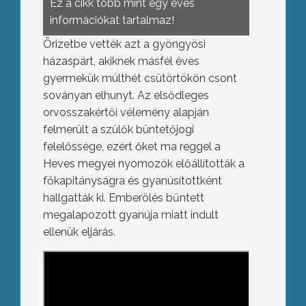
Ez a cikk több mint egy éves
információkat tartalmaz!
Õrizetbe vették azt a gyöngyösi
házaspárt, akiknek másfél éves
gyermekük múlthét csütörtökön csont
soványan elhunyt. Az elsődleges
orvosszakértői vélemény alapján
felmerült a szülők büntetőjogi
felelőssége, ezért őket ma reggel a
Heves megyei nyomozók előállították a
főkapitányságra és gyanúsítottként
hallgatták ki. Emberölés bűntett
megalapozott gyanúja miatt indult
ellenük eljárás.