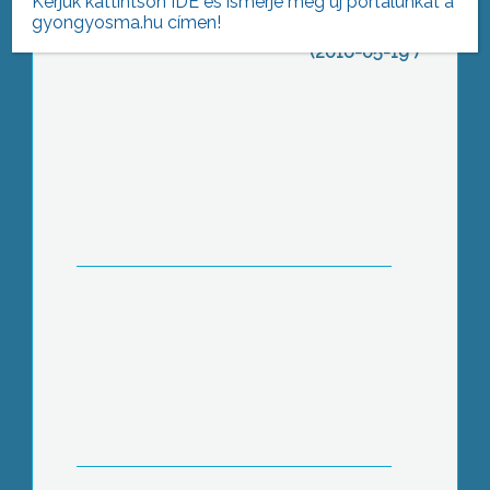
Kérjük kattintson IDE és ismerje meg új portálunkat a
AZ AKTUÁLIS NAPI HÍREI
gyongyosma.hu címen!
(2016-05-19 )
Adóbevallás
Helyesírási verseny
Gyöngyöstarján vendégségben