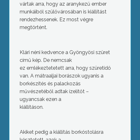
vártak arra, hogy az aranykezű ember
munkáiból szülővárosában is kiállítást
rendezhessenek. Ez most végre
megtörtént.
Klári néni kedvence a Gyöngyösi szüret
című kép. De nemcsak
ez emlékeztetetett arra, hogy szüretidő
van. A mátraaljai borászok ugyanis a
borkészítés és palackozás
művészetéből adtak ízelítőt –
ugyancsak ezen a
kiállításon.
Akiket pedig a kiállítás borkóstolásra
késztetett, azok a