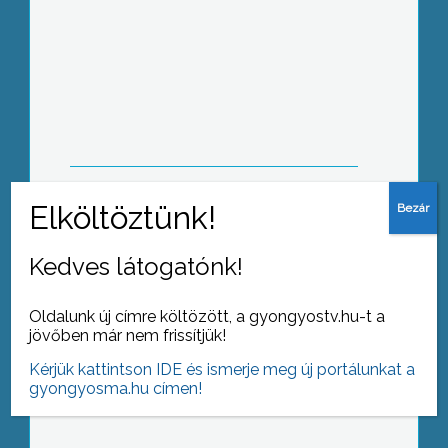
Gyöngyös általános iskoláiban
A Harrer Ferenc utcába tervezett új
gyógyszertár és a Kőkútlaposa Ipari
Park fejlesztésének tervei voltak
napirenden egy lakossági fórumon a
Dombon
Kedves látogatónk!
Oldalunk új címre költözött, a gyongyostv.hu-t a
jövőben már nem frissítjük!
A gyöngyösi főiskola mindig kiemelt
Kérjük kattintson IDE és ismerje meg új portálunkat a
feladatként tekintette a zöldenergia
gyongyosma.hu címen!
térhódításának segítését