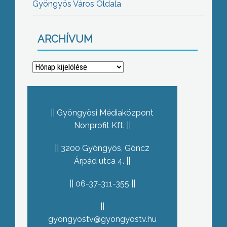
Gyöngyös Város Oldala
ARCHÍVUM
Archívum
Gyöngyösi Médiaközpont
Nonprofit Kft.
3200 Gyöngyös, Göncz
Árpád utca 4.
06-37-311-355
gyongyostv@gyongyostv.hu