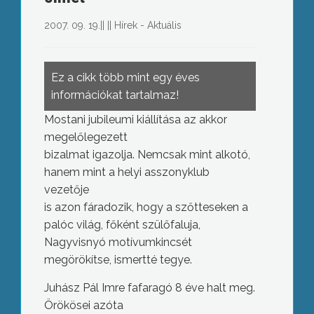
2007. 09. 19.
||
||
Hírek - Aktuális
Ez a cikk több mint egy éves
információkat tartalmaz!
Mostani jubileumi kiállítása az akkor
megelőlegezett
bizalmat igazolja. Nemcsak mint alkotó,
hanem mint a helyi asszonyklub
vezetője
is azon fáradozik, hogy a szőtteseken a
palóc világ, főként szülőfaluja,
Nagyvisnyó motívumkincsét
megörökítse, ismertté tegye.
Juhász Pál Imre fafaragó 8 éve halt meg.
Örökösei azóta