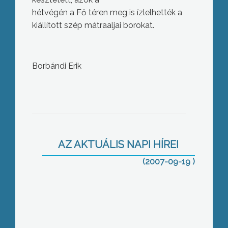
hétvégén a Fő téren meg is ízlelhették a
kiállított szép mátraaljai borokat.
Borbándi Erik
Családi napot tartott szombaton a
jászárokszállási Ipari Parkban található
hűtőgépipari cég
AZ AKTUÁLIS NAPI HÍREI
(2007-09-19 )
Szüreti bállal egybekötött családi
napot tartottak a Gyöngyösi Idősek
Otthonában