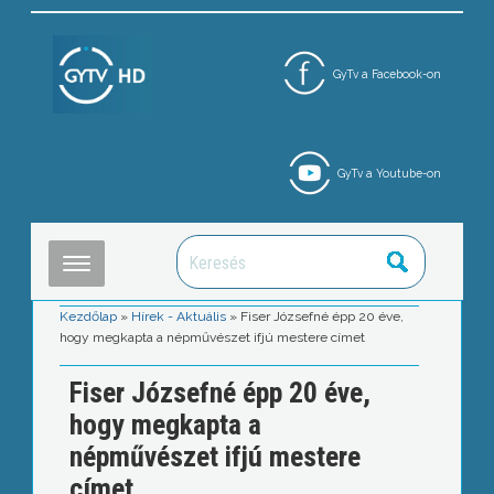
GyTv a Facebook-on
GyTv a Youtube-on
Kezdőlap
»
Hírek - Aktuális
»
Fiser Józsefné épp 20 éve,
hogy megkapta a népművészet ifjú mestere címet
Fiser Józsefné épp 20 éve,
hogy megkapta a
népművészet ifjú mestere
címet