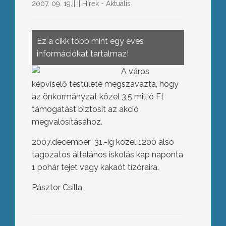
2007. 09. 19.
||
||
Hírek - Aktuális
Ez a cikk több mint egy éves
információkat tartalmaz!
A város
képviselő testülete megszavazta, hogy
az önkormányzat közel 3,5 millió Ft
támogatást biztosít az akció
megvalósításához.
2007.december 31.-ig közel 1200 alsó
tagozatos általános iskolás kap naponta
1 pohár tejet vagy kakaót tízóraira.
Pásztor Csilla
Fiser Józsefné épp 20 éve, hogy
megkapta a népművészet ifjú mestere