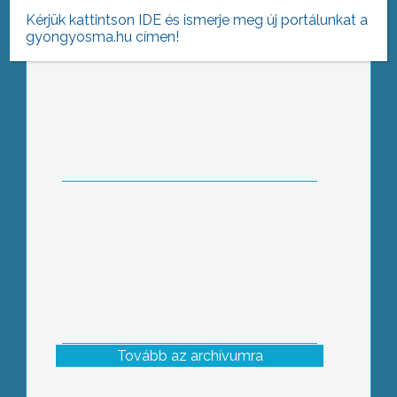
Kérjük kattintson IDE és ismerje meg új portálunkat a
gyongyosma.hu címen!
Országosan akár kétszeresére is
drágulhat az ivóvíz díja, mivel a
magyarországi vízhálózat sok helyen
rendkívül rossz állapotban van
Tovább az archívumra