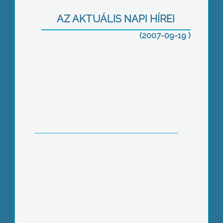
címet
AZ AKTUÁLIS NAPI HÍREI
(2007-09-19 )
Családi napot tartott szombaton a
jászárokszállási Ipari Parkban található
hűtőgépipari cég
Szüreti bállal egybekötött családi
napot tartottak a Gyöngyösi Idősek
Otthonában