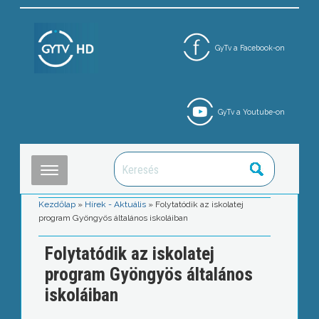
GyTv a Facebook-on
GyTv a Youtube-on
Kezdőlap
»
Hírek - Aktuális
»
Folytatódik az iskolatej
program Gyöngyös általános iskoláiban
Folytatódik az iskolatej
program Gyöngyös általános
iskoláiban