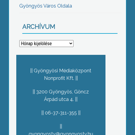
Gyöngyös Város Oldala
ARCHÍVUM
Archívum
Gyöngyösi Médiaközpont
Nonprofit Kft.
3200 Gyöngyös, Göncz
Árpád utca 4.
06-37-311-355
gyongyostv@gyongyostv.hu