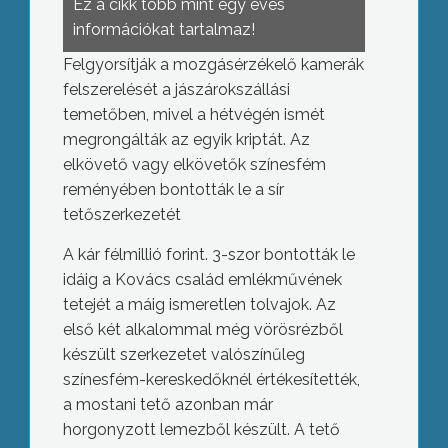
Ez a cikk több mint egy éves
információkat tartalmaz!
Felgyorsítják a mozgásérzékelő kamerák
felszerelését a jászárokszállási
temetőben, mivel a hétvégén ismét
megrongálták az egyik kriptát. Az
elkövető vagy elkövetők színesfém
reményében bontották le a sír
tetőszerkezetét
A kár félmillió forint. 3-szor bontották le
idáig a Kovács család emlékművének
tetejét a máig ismeretlen tolvajok. Az
első két alkalommal még vörösrézből
készült szerkezetet valószínűleg
színesfém-kereskedőknél értékesítették,
a mostani tető azonban már
horgonyzott lemezből készült. A tető