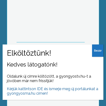
Kerekasztal beszélgetés
Testületi ülés
Kedves látogatónk!
Oldalunk új címre költözött, a gyongyostv.hu-t a
jövőben már nem frissítjük!
Kiállítás
Kérjük kattintson IDE és ismerje meg új portálunkat a
gyongyosma.hu címen!