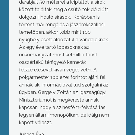
darabjait 50 méterrel a kriptától, a sírok
között találták meg a csütörtök délelőtt
dolgozni induló sírásók. Korábban is
történt már rongálás a jászárokszállási
temetőben, akkor több mint 100
nyughely esett áldozatul a vandáloknak.
Az egy éve tartó lopásoknak az
önkormányzat most kétmillió forint
összértékű térfigyelő kamerák
felszerelésével kíván véget vetni. A
polgármester 100 ezer forintot ajánl fel
annak, aki információval tud szolgálni az
ügyben. Gergely Zoltán az Igazságügyi
Minisztériumot is megkereste annak
kapcsán, hogy a színesfém-felvásárlás
legyen állami monopólium, de idáig nem
kapott választ.
Fogászati centrum
Juhász Éva