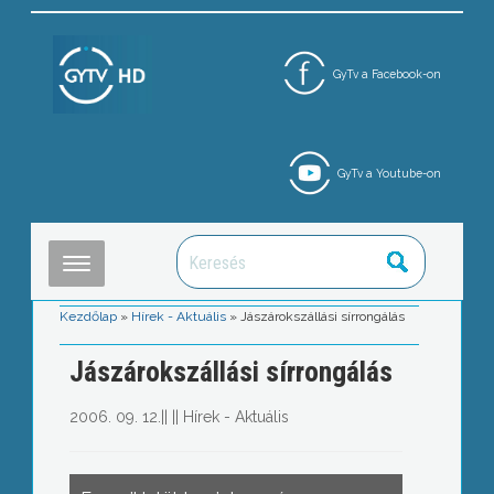
GyTv a Facebook-on
GyTv a Youtube-on
Kezdőlap
»
Hírek - Aktuális
»
Jászárokszállási sírrongálás
Jászárokszállási sírrongálás
2006. 09. 12.
||
||
Hírek - Aktuális