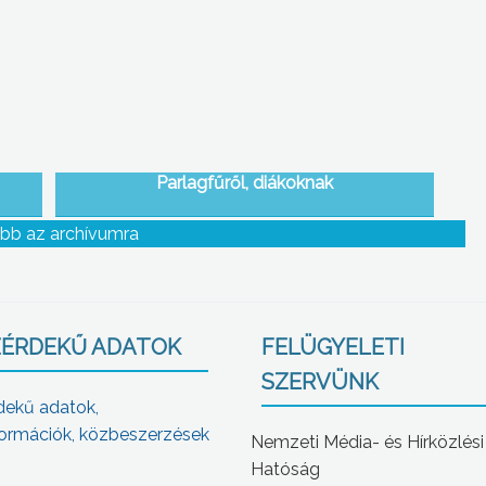
Parlagfűről, diákoknak
bb az archívumra
ÉRDEKŰ ADATOK
FELÜGYELETI
SZERVÜNK
dekű adatok,
ormációk, közbeszerzések
Nemzeti Média- és Hírközlési
Hatóság