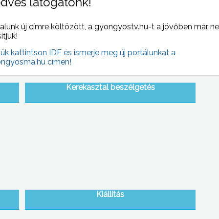
dves látogatónk!
alunk új címre költözött, a gyongyostv.hu-t a jövőben már n
sítjük!
jük kattintson IDE és ismerje meg új portálunkat a
ngyosma.hu címen!
Kerekasztal beszélgetés
Kiállítás