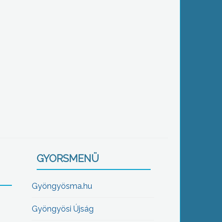
GYORSMENÜ
Gyöngyösma.hu
Gyöngyösi Újság