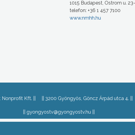
1015 Budapest, Ostrom u. 23
telefon: +36 1 457 7100
www.nmhh.hu
Nonprofit Kft.
3200 Gyöngyös, Göncz Árpád utca 4.
gyongyostv@gyongyostv.hu