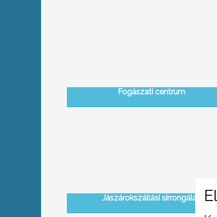
Fogászati centrum
Jászárokszállási sírrongálás