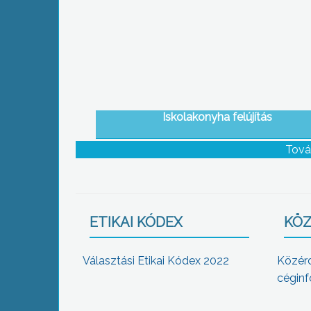
Iskolakonyha felújítás
Tová
ETIKAI KÓDEX
KÖZ
Választási Etikai Kódex 2022
Közér
céginf