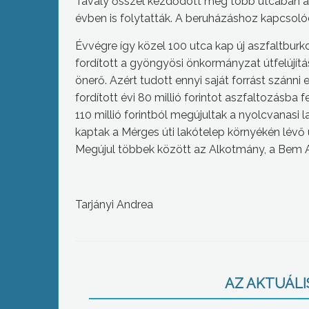
Tavaly ősszel kezdődött meg több utcában a
évben is folytatták. A beruházáshoz kapcsolódóa
Évvégre így közel 100 utca kap új aszfaltburk
fordított a gyöngyösi önkormányzat útfelújítás
önerő. Azért tudott ennyi saját forrást szánni
fordított évi 80 millió forintot aszfaltozásba
110 millió forintból megújultak a nyolcvanasi la
kaptak a Mérges úti lakótelep környékén lévő
Megújul többek között az Alkotmány, a Bem Apó
Tarjányi Andrea
AZ AKTUÁLIS