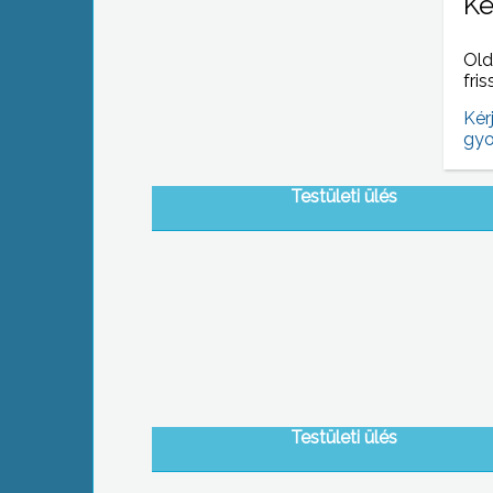
Ke
Old
fris
Kér
gyo
Testületi ülés
Testületi ülés