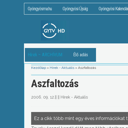
Gyöngyösma.hu
Gyöngyösi Újság
Gyöngyösi Kalendá
Hírek – ARCHÍVUM
Élő adás
Kezdőlap
»
Hírek - Aktuális
»
Aszfaltozás
Aszfaltozás
2006. 09. 12.
||
||
Hírek - Aktuális
Ez a cikk több mint egy éves információkat 