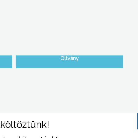
Oltvány
Karos forgalomirányítás