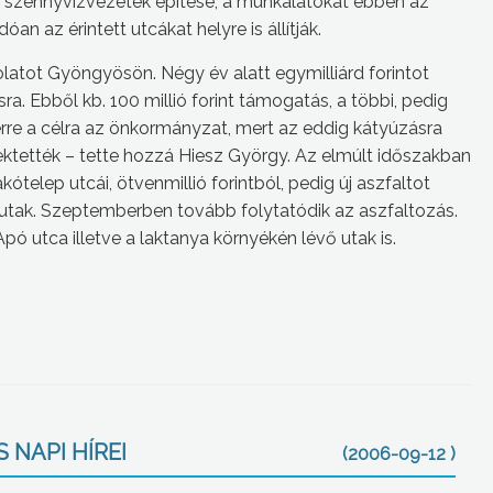
 szennyvízvezeték építése, a munkálatokat ebben az
n az érintett utcákat helyre is állítják.
olatot Gyöngyösön. Négy év alatt egymilliárd forintot
ra. Ebből kb. 100 millió forint támogatás, a többi, pedig
 erre a célra az önkormányzat, mert az eddig kátyúzásra
 fektették – tette hozzá Hiesz György. Az elmúlt időszakban
kótelep utcái, ötvenmillió forintból, pedig új aszfaltot
 utak. Szeptemberben tovább folytatódik az aszfaltozás.
 utca illetve a laktanya környékén lévő utak is.
 NAPI HÍREI
(2006-09-12 )