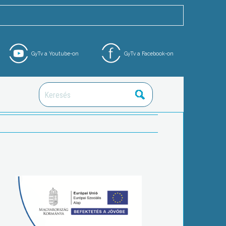
GyTv a Youtube-on
GyTv a Facebook-on