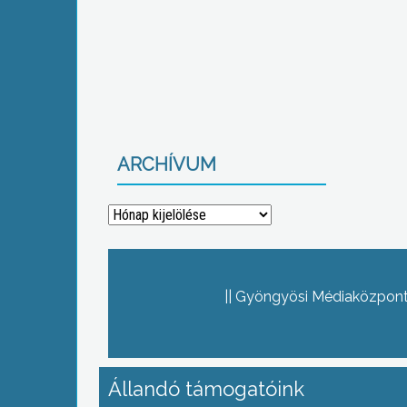
ARCHÍVUM
Archívum
Gyöngyösi Médiaközpont 
Állandó támogatóink