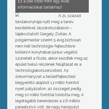
Ez a cikk több mint egy éves
információkat tartalmaz!
A 21. század
iskolakonyhája nyílt meg a tanév
kezdetével Jászárokszálláson –
tájékoztatott Gergely Zoltán. A
polgármester szerint 5 évig biztosan
nem kell technológia-fejlesztésre
költeni.A konyhában június végétől
szünetelt a főzés, akkor kezdték meg az
épület belső részének felújítását és a
technológiakorszerűsítést. Az
önkormányzat a területfejlesztési
kiegyenlítő alapból 13 millió forintot
nyert pályázaton, az összeget pedig
még 10 millió forinttal toldotta meg. A
legdrágább berendezés a 2,6 milliós
páraelszívó volt, de nagy hangsúlyt