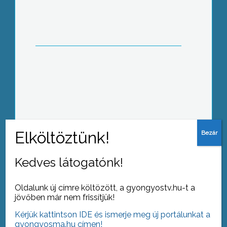
Testületi ülés
Kerekasztal beszélgetés
Kedves látogatónk!
Oldalunk új címre költözött, a gyongyostv.hu-t a
jövőben már nem frissítjük!
Kérjük kattintson IDE és ismerje meg új portálunkat a
gyongyosma.hu címen!