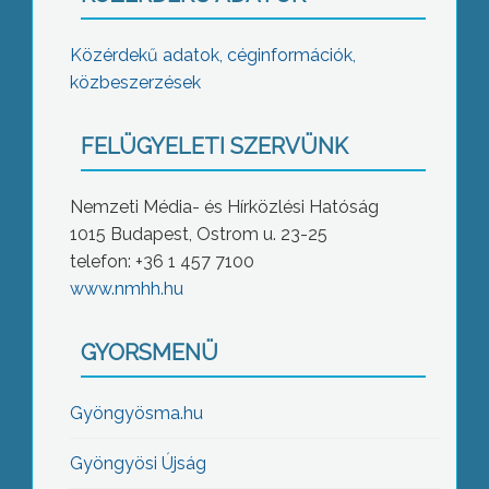
Közérdekű adatok, céginformációk,
közbeszerzések
FELÜGYELETI SZERVÜNK
Nemzeti Média- és Hírközlési Hatóság
1015 Budapest, Ostrom u. 23-25
telefon: +36 1 457 7100
www.nmhh.hu
GYORSMENÜ
Gyöngyösma.hu
Gyöngyösi Újság