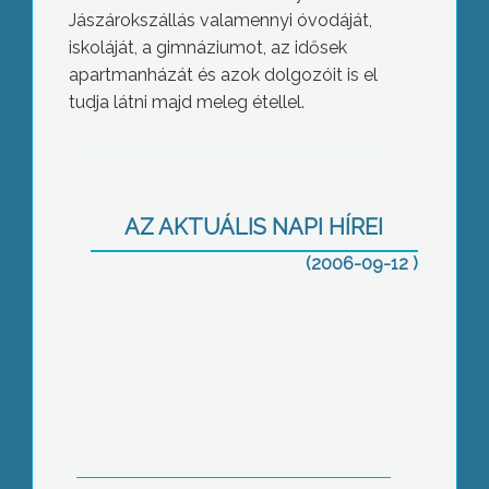
Jászárokszállás valamennyi óvodáját,
iskoláját, a gimnáziumot, az idősek
apartmanházát és azok dolgozóit is el
Fogászati centrum
tudja látni majd meleg étellel.
AZ AKTUÁLIS NAPI HÍREI
(2006-09-12 )
Oltvány
Jászárokszállási sírrongálás