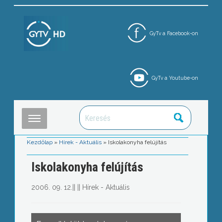
GyTv a Facebook-on
GyTv a Youtube-on
Kezdőlap
»
Hírek - Aktuális
»
Iskolakonyha felújítás
Iskolakonyha felújítás
2006. 09. 12.
||
||
Hírek - Aktuális