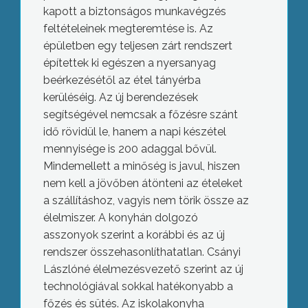
kapott a biztonságos munkavégzés
feltételeinek megteremtése is. Az
épületben egy teljesen zárt rendszert
építettek ki egészen a nyersanyag
beérkezésétől az étel tányérba
kerüléséig. Az új berendezések
segítségével nemcsak a főzésre szánt
idő rövidül le, hanem a napi készétel
mennyisége is 200 adaggal bővül.
Mindemellett a minőség is javul, hiszen
nem kell a jövőben átönteni az ételeket
a szállításhoz, vagyis nem törik össze az
élelmiszer. A konyhán dolgozó
asszonyok szerint a korábbi és az új
rendszer összehasonlíthatatlan. Csányi
Lászlóné élelmezésvezető szerint az új
technológiával sokkal hatékonyabb a
főzés és sütés. Az iskolakonyha