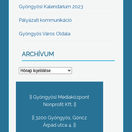
Gyöngyösi Kalendárium 2023
Pályázati kommunikáció
Gyöngyös Város Oldala
ARCHÍVUM
Archívum
Gyöngyösi Médiaközpont
Nonprofit Kft.
3200 Gyöngyös, Göncz
Árpád utca 4.