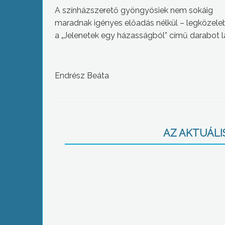
A színházszerető gyöngyösiek nem sokáig
maradnak igényes előadás nélkül – legközel
a „Jelenetek egy házasságból” című darabot lá
Endrész Beáta
AZ AKTUÁLIS