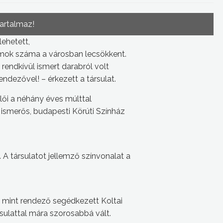
tartalmaz!
lehetett,
amok száma a városban lecsökkent.
 rendkívül ismert darabról volt
endezővel! – érkezett a társulat.
ői a néhány éves múlttal
ismerős, budapesti Körúti Színház
A társulatot jellemző színvonalat a
k mint rendező segédkezett Koltai
sulattal mára szorosabbá vált.