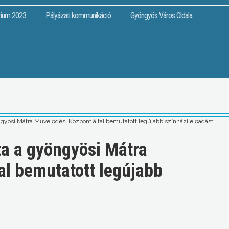
rium 2023
Pályázati kommunikáció
Gyöngyös Város Oldala
gyösi Mátra Művelődési Központ által bemutatott legújabb színházi előadást
a a gyöngyösi Mátra
al bemutatott legújabb