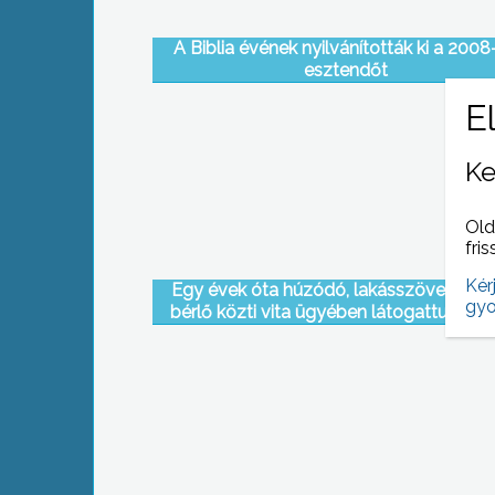
A Biblia évének nyilvánították ki a 2008
esztendőt
Ke
Old
fris
Kér
Egy évek óta húzódó, lakásszövetkezet
gyo
bérlő közti vita ügyében látogattunk el
gyöngyösi panaszos üzlethelyiségéb