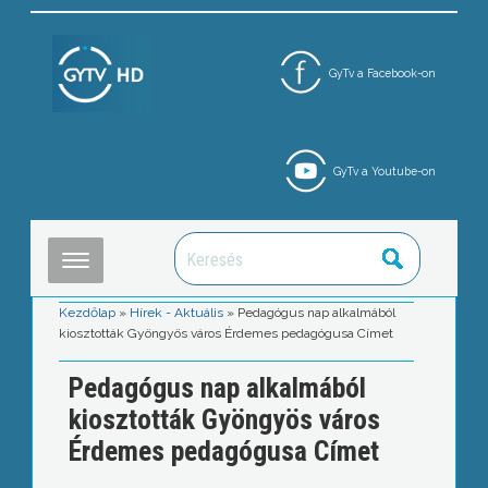
GyTv a Facebook-on
GyTv a Youtube-on
Kezdőlap
»
Hírek - Aktuális
»
Pedagógus nap alkalmából
kiosztották Gyöngyös város Érdemes pedagógusa Címet
Pedagógus nap alkalmából
kiosztották Gyöngyös város
Érdemes pedagógusa Címet