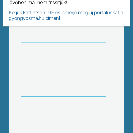
jövőben már nem frissítjük!
Kérjük kattintson IDE és ismerje meg új portálunkat a
gyongyosma.hu címen!
Növekedett a regisztrált álláskeresők
száma térségünkben, az elmúlt év
hasonló időszakához képest
Debreczeni József Gyöngyösön