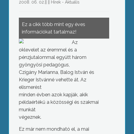
2008. 06. 02.
||
||
Hírek - Aktuális
Ez a cikk több mint egy éves
információkat tartalmaz!
Az
oklevelet az éremmel és a
pénzjutalommal együtt három
gyöngyösi pedagógus,
Czigány Marianna, Balog István és
Krieger Istvánné vehette át. Az
elismerést
minden évben azok kapják, akik
példaértékű a közösségi és szakmai
munkát
végeznek.
Ez már nem mondható el, a mai