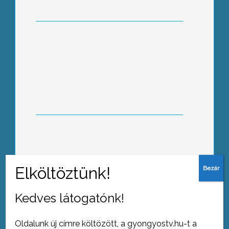
Szombaton és vasárnap kerül
megrendezésre az első Nemzeti Vágta
Mint arról korábban hírt adtunk, a
kórházvédők szerint eddig 914
dolgozó jelezte: nem kívánja aláírni új
munkaszerződését a megyei
kórházban az új üzemeltetővel, a
HospInvesttel
Kedves látogatónk!
Minta projekt indult a gyöngyösi
Felsővárosi Általános Iskolában
Oldalunk új címre költözött, a gyongyostv.hu-t a