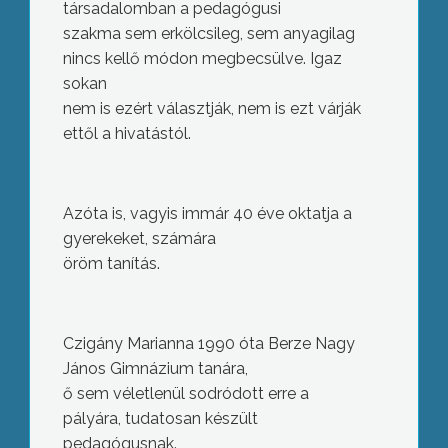
társadalomban a pedagógusi
szakma sem erkölcsileg, sem anyagilag
nincs kellő módon megbecsülve. Igaz
sokan
nem is ezért választják, nem is ezt várják
ettől a hivatástól.
Azóta is, vagyis immár 40 éve oktatja a
gyerekeket, számára
öröm tanítás.
Czigány Marianna 1990 óta Berze Nagy
János Gimnázium tanára,
ő sem véletlenül sodródott erre a
pályára, tudatosan készült
pedagógusnak.