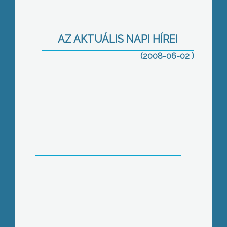
AZ AKTUÁLIS NAPI HÍREI
(2008-06-02 )
Anyatej vagy tehéntej?
Közeledik a vakáció, a diákok egy
része már a nyári pénzkereseti
lehetőségeken gondolkodik