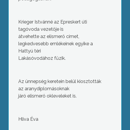
Krieger Istvánné az Epreskert úti
tagóvoda vezetője is
átvehette az elismerő címet,
legkedvesebb emlékeinek egyike a
Hattyú téri
Lakásóvodához fűzik.
Az ünnepség keretein belül kiosztották
az aranydiplomásoknak
járó elismerő okleveleket is.
Az erdész iskolák tanulói számára kiírt,
Norvégiában megrendezett Európa-
Hliva Éva
bajnokságon hazánkat a mátrafüredi
Mátra Szakképző Iskola képviselte